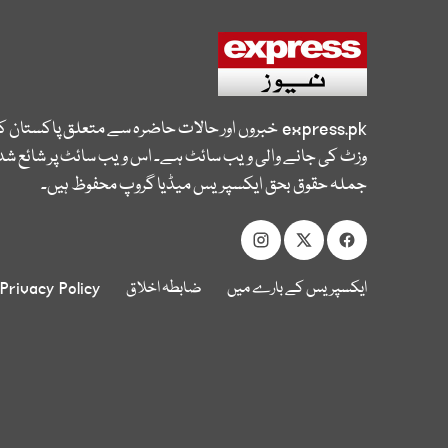
express.pk
خبروں اور حالات حاضرہ سے متعلق پاکستان 
وزٹ کی جانے والی ویب سائٹ ہے۔ اس ویب سائٹ پر شائع شدہ
جملہ حقوق بحق ایکسپریس میڈیا گروپ محفوظ ہیں۔
ایکسپریس کے بارے میں
ضابطہ اخلاق
Privacy Policy