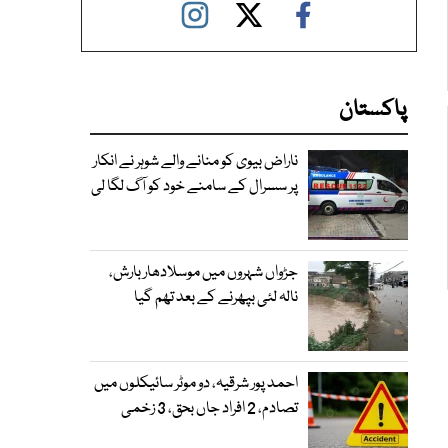
پاکستان
ناراض بیوی کو منانے والے شوہر نے انکار
پر سسرال کے سامنے خود کو آگ لگا لی
جڑواں شہروں میں موسلادھار بارش،
نالہ لئی بپھرنے کے بعد تھم گیا
احمد پور شرقیہ، دو موٹر سائیکلوں میں
تصادم، 2 افراد جاں بحق، 3 زخمی