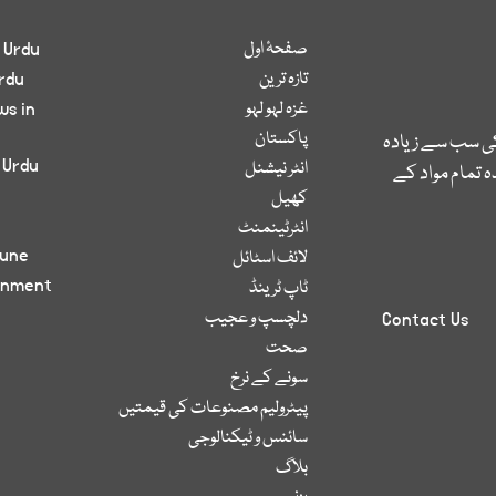
صفحۂ اول
 Urdu
تازہ ترین
rdu
غزہ لہو لہو
ws in
پاکستان
کی سب سے زیادہ
 Urdu
انٹر نیشنل
 تمام مواد کے
کھیل
انٹرٹینمنٹ
bune
لائف اسٹائل
inment
ٹاپ ٹرینڈ
دلچسپ و عجیب
Contact Us
صحت
سونے کے نرخ
پیٹرولیم مصنوعات کی قیمتیں
سائنس و ٹیکنالوجی
بلاگ