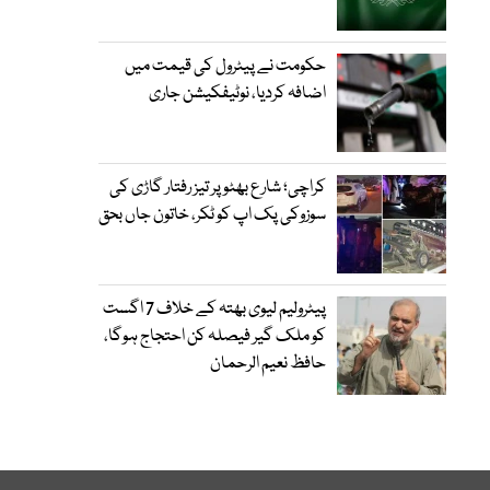
حکومت نے پیٹرول کی قیمت میں
اضافہ کردیا، نوٹیفکیشن جاری
کراچی؛ شارع بھٹو پر تیز رفتار گاڑی کی
سوزوکی پک اپ کو ٹکر، خاتون جاں بحق
پیٹرولیم لیوی بھتہ کے خلاف 7 اگست
کو ملک گیر فیصلہ کن احتجاج ہوگا،
حافظ نعیم الرحمان