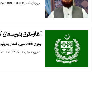
ویب ڈیسک
| JUN 04, 2019 01:39 PM |
آغازحقوق بلوچستان کے تحت1158ملازم
جنوری 2009 سے پاکستان پٹرولیم میں بلوچستان سے294افرادبھرتی کیے گئے
تنویر محمود راجہ
| SEP 25, 2017 09:12 AM |