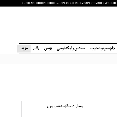
EXPRESS TRIBUNE
URDU E-PAPER
ENGLISH E-PAPER
SINDHI E-PAPER
L
دلچسپ و عجیب
سائنس و ٹیکنالوجی
بزنس
رائے
مزید
ہمارے ساتھ شامل ہوں