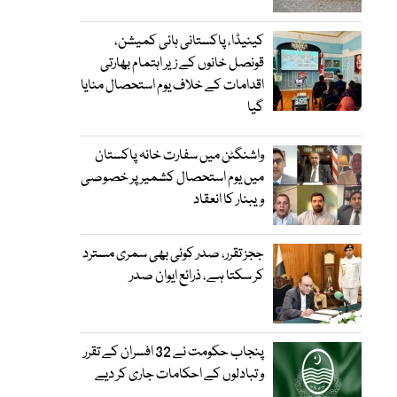
کینیڈا، پاکستانی ہائی کمیشن،
قونصل خانوں کے زیر اہتمام بھارتی
اقدامات کے خلاف یوم استحصال منایا
گیا
واشنگٹن میں سفارت خانہ پاکستان
میں یوم استحصال کشمیر پر خصوصی
ویبنار کا انعقاد
ججز تقرر، صدر کوئی بھی سمری مسترد
کر سکتا ہے، ذرائع ایوان صدر
پنجاب حکومت نے 32 افسران کے تقرر
و تبادلوں کے احکامات جاری کر دیے