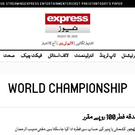
IVE STREAMING
EXPRESS ENTERTAINMENT
CRICKET PAKISTAN
TODAY'S PAPER
AUGUST 06, 2026
اشتہار لگائیں |
لائیو ٹی وی
| آج کا اخبار
ر نیشنل
ٹاپ ٹرینڈ
انٹرٹینمنٹ
لائف اسٹائل
فیکٹ چیک
صحت
WORLD CHAMPIONSHIP
1 روپے مقرر
ھجور، کشمش یا پنیر کے حساب سے فطرہ ادا کیا جاسکتا ہے، مفتی منیب الرحمان