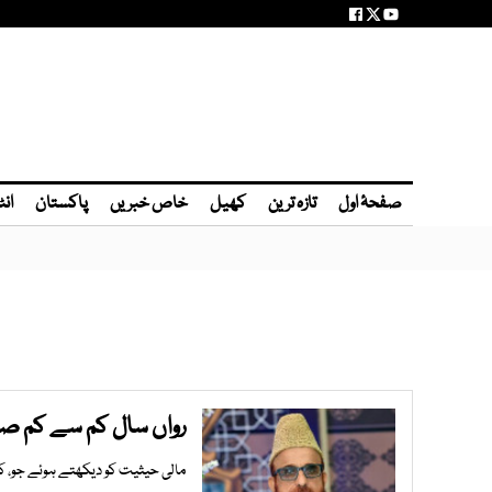
صفحۂ اول
تازہ ترین
کھیل
خاص خبریں
پاکستان
انٹ
رواں سال کم سے کم صدقہ فطر 00
مالی حیثیت کو دیکھتے ہوئے جو، ک