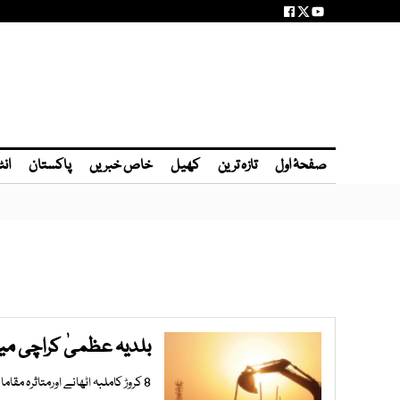
صفحۂ اول
تازہ ترین
کھیل
خاص خبریں
پاکستان
انٹ
بلدیہ عظمیٰ کراچی می
8 کروڑ کاملبہ اٹھانے اورمتاثرہ مقامات کی بحالی کا ٹھیکہ پھرمن پسند ٹھیکیدارکو دینے کی تیاریاں