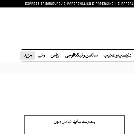
EXPRESS TRIBUNE
URDU E-PAPER
ENGLISH E-PAPER
SINDHI E-PAPER
L
دلچسپ و عجیب
سائنس و ٹیکنالوجی
بزنس
رائے
مزید
ہمارے ساتھ شامل ہوں