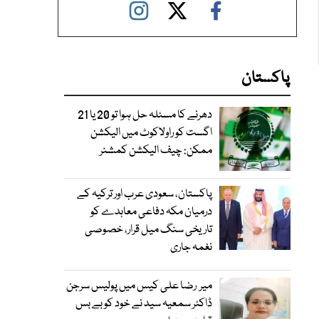
پاکستان
دھرنے کا مسئلہ حل ہوا تو 20 یا 21
اگست کو راولاکوٹ میں الیکشن
ممکن: چیف الیکشن کمشنر
پاکستان، سعودی عرب اور ترکیہ کے
درمیان مکہ دفاعی معاہدے کو
تاریخی سنگ میل قرار، خصوصی
نغمہ جاری
میر رضا علی کیس میں پولیس سرجن
ڈاکٹر سمعیہ سید نے خود کو بے بس