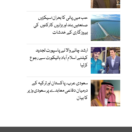
حب میں پانی کا بحران؛سیکڑوں
صنعتیں بند اور ہزاروں کارکنوں کی
بیروزگاری کے خدشات
ارشد چائے والا نے پاسپورٹ تجدید
کیلئے اسلام آباد ہائیکورٹ سے رجوع
کرلیا
سعودی عرب، پاکستان اور ترکیہ کے
درمیان دفاعی معاہدے پر سعودی وزیر
کا بیان