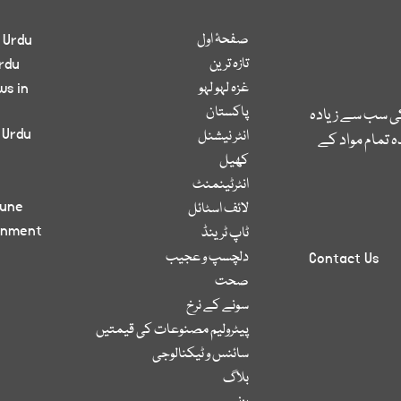
صفحۂ اول
 Urdu
تازہ ترین
rdu
غزہ لہو لہو
ws in
پاکستان
کی سب سے زیادہ
 Urdu
انٹر نیشنل
 تمام مواد کے
کھیل
انٹرٹینمنٹ
bune
لائف اسٹائل
inment
ٹاپ ٹرینڈ
دلچسپ و عجیب
Contact Us
صحت
سونے کے نرخ
پیٹرولیم مصنوعات کی قیمتیں
سائنس و ٹیکنالوجی
بلاگ