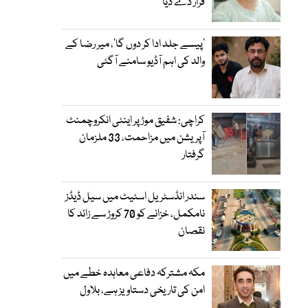
قرار دے دیا
’پیسے جلد ادا کر دوں گا‘، میر رضا کے
والد کی اہم آڈیو سامنے آگئی
کراچی: شفیق موڑ پر اینٹی انکروچمنٹ
آپریشن میں مزاحمت، 33 ملزمان
گرفتار
سندر انڈسٹریل اسٹیٹ میں سیل ڈیڈز
نامکمل، خزانے کو 70 کروڑ سے زائد کا
نقصان
مکہ مشترکہ دفاعی معاہدہ خطے میں
امن کی تاریخی دستاویز ہے، بلاول