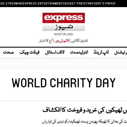
IVE STREAMING
EXPRESS ENTERTAINMENT
CRICKET PAKISTAN
TODAY'S PAPER
AUGUST 08, 2026
اشتہار لگائیں |
| آج کا اخبار
ر نیشنل
ٹاپ ٹرینڈ
انٹرٹینمنٹ
لائف اسٹائل
فیکٹ چیک
صحت
WORLD CHARITY DAY
ں ٹھیکوں کی خرید و فروخت کا انکشاف