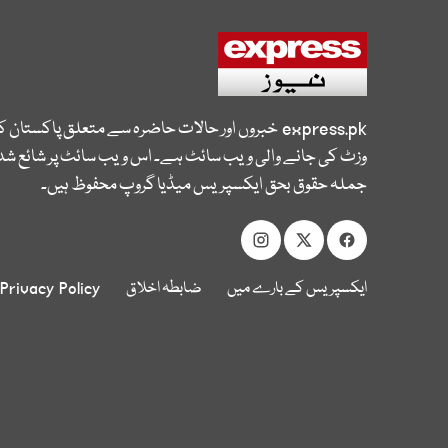
express.pk
خبروں اور حالات حاضرہ سے متعلق پاکستان 
وزٹ کی جانے والی ویب سائٹ ہے۔ اس ویب سائٹ پر شائع شدہ
جملہ حقوق بحق ایکسپریس میڈیا گروپ محفوظ ہیں۔
ایکسپریس کے بارے میں
ضابطہ اخلاق
Privacy Policy