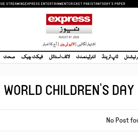
IVE STREAMING
EXPRESS ENTERTAINMENT
CRICKET PAKISTAN
TODAY'S PAPER
AUGUST 07, 2026
اشتہار لگائیں |
| آج کا اخبار
ر نیشنل
ٹاپ ٹرینڈ
انٹرٹینمنٹ
لائف اسٹائل
فیکٹ چیک
صحت
WORLD CHILDREN'S DAY
No Post fo