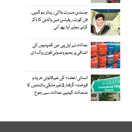
جسٹس مسرت ہلالی ریٹائر ہوگئیں،
فل کورٹ ریفرنس میں والدین کا ذکر
کرتے ہوئے آواز بھر آئی
عدالت نے ایل پی جی کمپنیوں کی
اضافی پریمیم وصولی فوری روک دی
انسانی اعضاء کی غیرقانونی خرید و
فروخت؛ گرفتار 3غیر ملکی باشندوں کا
ضمانت کیلیے عدالت سے رجوع