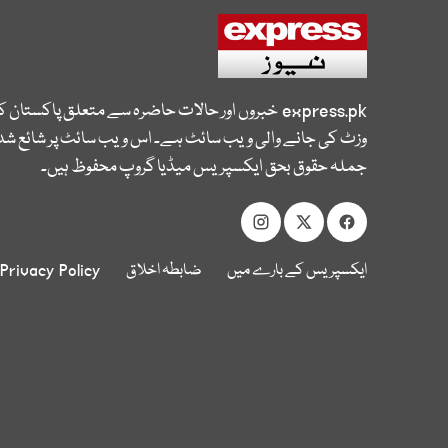
express.pk
خبروں اور حالات حاضرہ سے متعلق پاکستان 
وزٹ کی جانے والی ویب سائٹ ہے۔ اس ویب سائٹ پر شائع شدہ
جملہ حقوق بحق ایکسپریس میڈیا گروپ محفوظ ہیں۔
ایکسپریس کے بارے میں
ضابطہ اخلاق
Privacy Policy