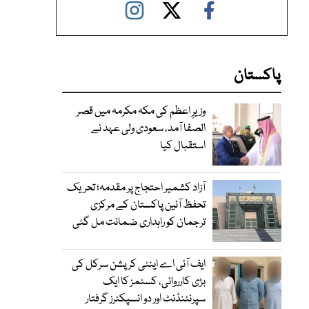
پاکستان
وزیرِ اعظم کی مکہ مکرمہ میں قصر
الصفا آمد، سعودی ولی عہد نے
استقبال کیا
آزاد کشمیر احتجاج پر مقدمہ؛ تحریک
تحفظ آئین پاکستان کے مرکزی
ترجمان کو راہداری ضمانت مل گئی
ایف آئی اے اینٹی کرپشن سرکل کی
بڑی کارروائی، کسٹمز کا ایک
سپرنٹنڈنٹ اور دو انسپکٹرز گرفتار