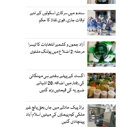
سندھ میں سرکاری اسکولوں کے نئے
اوقات جاری، فوری نفاذ کا حکم
آزاد جموں و کشمیر انتخابات کا تیسرا
مرحلہ: 2 اضلاع میں پولنگ ملتوی
اگست کے پہلے ہفتے ہی مہنگائی
کی رفتار میں اضافہ، 20 اشیائے
ضروریہ کی قیمتیں بڑھ گئیں
براڈ پیک حادثے میں جاں بحق پانچ غیر
ملکی کوہ پیماؤں کی میتیں اسلام آباد
پہنچادی گئیں