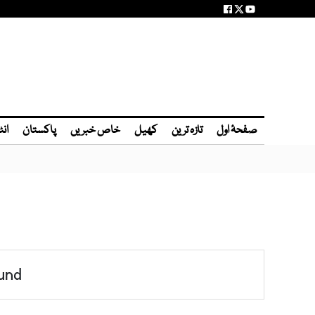
صفحۂ اول
تازہ ترین
کھیل
خاص خبریں
پاکستان
انٹ
und