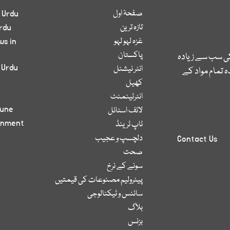
صفحۂ اول
 Urdu
تازہ ترین
rdu
غزہ لہو لہو
ws in
پاکستان
کی سب سے زیادہ
 Urdu
انٹر نیشنل
 تمام مواد کے
کھیل
انٹرٹینمنٹ
bune
لائف اسٹائل
inment
ٹاپ ٹرینڈ
دلچسپ و عجیب
Contact Us
صحت
سونے کے نرخ
پیٹرولیم مصنوعات کی قیمتیں
سائنس و ٹیکنالوجی
بلاگ
بزنس