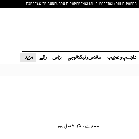
EXPRESS TRIBUNE
URDU E-PAPER
ENGLISH E-PAPER
SINDHI E-PAPER
L
دلچسپ و عجیب
سائنس و ٹیکنالوجی
بزنس
رائے
مزید
ہمارے ساتھ شامل ہوں