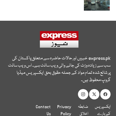
express.pk
خبروں اور حالات حاضرہ سے متعلق پاکستان کی
سب سے زیادہ وزٹ کی جانے والی ویب سائٹ ہے۔ اس ویب سائٹ
پر شائع شدہ تمام مواد کے جملہ حقوق بحق ایکسپریس میڈیا
گروپ محفوظ ہیں۔
ایکسپریس
ضابطہ
Privacy
Contact
کے بارے
اخلاق
Policy
Us