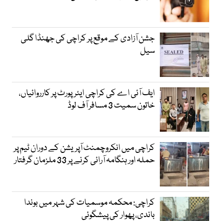
جشن آزادی کے موقع پر کراچی کی جھنڈا گلی
سیل
ایف آئی اے کی کراچی ایئرپورٹ پر کارروائیاں،
خاتون سمیت 3 مسافر آف لوڈ
کراچی میں انکروچمنٹ آپریشن کے دوران ٹیم پر
حملہ اور ہنگامہ آرائی کرنے پر 33 ملزمان گرفتار
کراچی: محکمہ موسمیات کی شہر میں بوندا
باندی، پھوار کی پیشگوئی