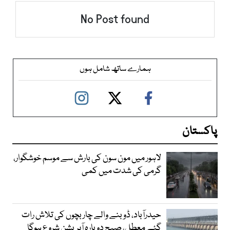
No Post found
ہمارے ساتھ شامل ہوں
پاکستان
لاہور میں مون سون کی بارش سے موسم خوشگوار،
گرمی کی شدت میں کمی
حیدرآباد، ڈوبنے والے چار بچوں کی تلاش رات
گئے معطل، صبح دوبارہ آپریشن شروع ہوگا