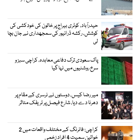
حیدرآباد، کوٹری بیراج پر خاتون کی خودکشی کی
کوشش، رکشہ ڈرائیور کی سمجھداری نے جان بچا
لی
پاک سعودی ترک دفاعی معاہدہ، کراچی سبز و
سرخ روشنیوں میں نہا گیا
میر رضا کیس، دوستوں نے نرسری کے مقام پر
دھرنا دے دیا، شارع فیصل پر ٹریفک متاثر
کراچی: فائرنگ کے مختلف واقعات میں 2
خواتین سمیت 4 افراد زخمی