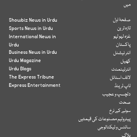
میں
صفحۂ اول
Showbiz News in Urdu
تازہ ترین
Sports News in Urdu
غزہ لہو لہو
International News in
پاکستان
Urdu
Business News in Urdu
انٹر نیشنل
Urdu Magazine
کھیل
Urdu Blogs
انٹرٹینمنٹ
The Express Tribune
لائف اسٹائل
Express Entertainment
ٹاپ ٹرینڈ
دلچسپ و عجیب
صحت
سونے کے نرخ
پیٹرولیم مصنوعات کی قیمتیں
سائنس و ٹیکنالوجی
بلاگ