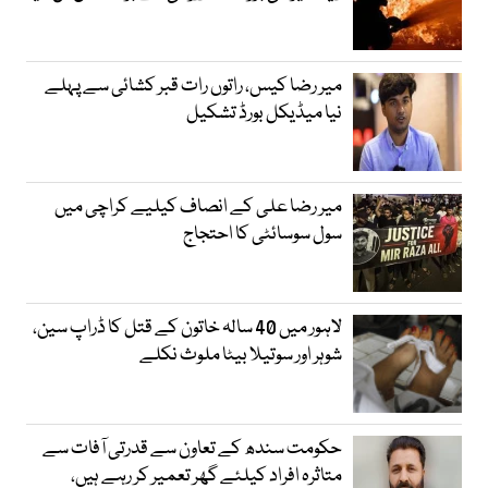
میر رضا کیس، راتوں رات قبر کشائی سے پہلے
نیا میڈیکل بورڈ تشکیل
میر رضا علی کے انصاف کیلیے کراچی میں
سول سوسائٹی کا احتجاج
لاہور میں 40 سالہ خاتون کے قتل کا ڈراپ سین،
شوہر اور سوتیلا بیٹا ملوث نکلے
حکومت سندھ کے تعاون سے قدرتی آفات سے
متاثرہ افراد کیلئے گھر تعمیر کر رہے ہیں،