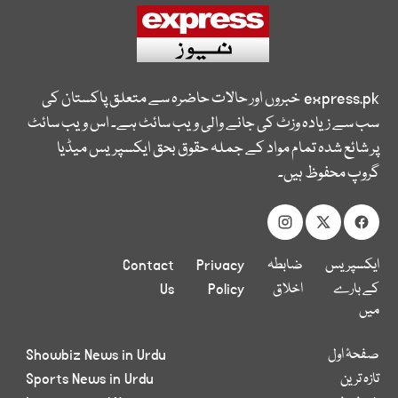
express.pk
خبروں اور حالات حاضرہ سے متعلق پاکستان کی
سب سے زیادہ وزٹ کی جانے والی ویب سائٹ ہے۔ اس ویب سائٹ
پر شائع شدہ تمام مواد کے جملہ حقوق بحق ایکسپریس میڈیا
گروپ محفوظ ہیں۔
ایکسپریس
ضابطہ
Privacy
Contact
کے بارے
اخلاق
Policy
Us
میں
صفحۂ اول
Showbiz News in Urdu
تازہ ترین
Sports News in Urdu