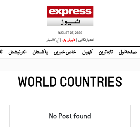
AUGUST 07, 2026
اشتہار لگائیں |
لائیو ٹی وی
| آج کا اخبار
صفحۂ اول
تازہ ترین
کھیل
خاص خبریں
پاکستان
انٹر نیشنل
ٹا
WORLD COUNTRIES
No Post found