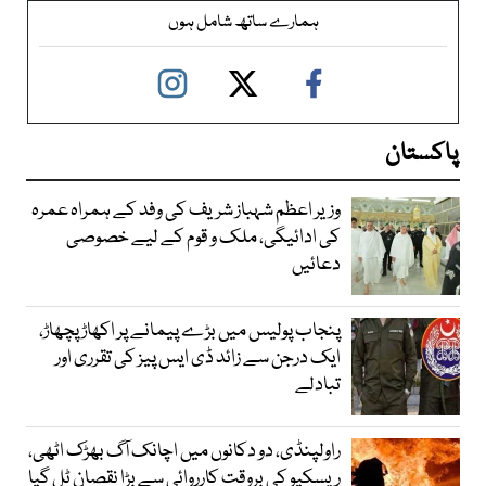
ہمارے ساتھ شامل ہوں
پاکستان
وزیر اعظم شہباز شریف کی وفد کے ہمراہ عمرہ
کی ادائیگی، ملک و قوم کے لیے خصوصی
دعائیں
پنجاب پولیس میں بڑے پیمانے پر اکھاڑ پچھاڑ،
ایک درجن سے زائد ڈی ایس پیز کی تقرری اور
تبادلے
راولپنڈی، دو دکانوں میں اچانک آگ بھڑک اٹھی،
ریسکیو کی بروقت کارروائی سے بڑا نقصان ٹل گیا