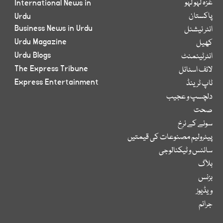
غزہ لہو لہو
International News in
پاکستان
Urdu
Business News in Urdu
انٹر نیشنل
Urdu Magazine
کھیل
Urdu Blogs
انٹرٹینمنٹ
The Express Tribune
لائف اسٹائل
Express Entertainment
ٹاپ ٹرینڈ
دلچسپ و عجیب
صحت
سونے کے نرخ
پیٹرولیم مصنوعات کی قیمتیں
سائنس و ٹیکنالوجی
بلاگ
بزنس
ویڈیوز
جرائم