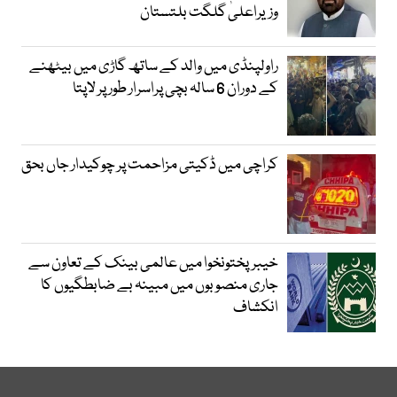
وزیراعلیٰ گلگت بلتستان
راولپنڈی میں والد کے ساتھ گاڑی میں بیٹھنے
کے دوران 6 سالہ بچی پراسرار طور پر لاپتا
کراچی میں ڈکیتی مزاحمت پر چوکیدار جاں بحق
خیبرپختونخوا میں عالمی بینک کے تعاون سے
جاری منصوبوں میں مبینہ بے ضابطگیوں کا
انکشاف