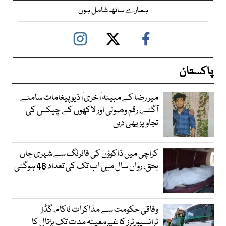
ہمارے ساتھ شامل ہوں
پاکستان
میر رضا کے مبینہ آخری آڈیو پیغامات سامنے
آگئے، رقم وصولی اور لاکھوں کے چیکس کی
تجاویز بھی دیں
کراچی میں ڈاکوؤں کی فائرنگ سے شہری جاں
بحق، رواں سال میں اب تک کی تعداد 46 ہوگئی
وفاقی حکومت سے مذاکرات ناکام، گڈز
ٹرانسپورٹرز کا غیرمعینہ مدت تک ہڑتال کا