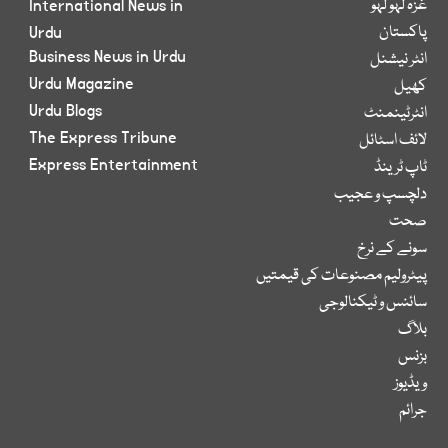
غزہ لہو لہو
International News in
پاکستان
Urdu
Business News in Urdu
انٹر نیشنل
Urdu Magazine
کھیل
Urdu Blogs
انٹرٹینمنٹ
The Express Tribune
لائف اسٹائل
Express Entertainment
ٹاپ ٹرینڈ
دلچسپ و عجیب
صحت
سونے کے نرخ
پیٹرولیم مصنوعات کی قیمتیں
سائنس و ٹیکنالوجی
بلاگ
بزنس
ویڈیوز
جرائم