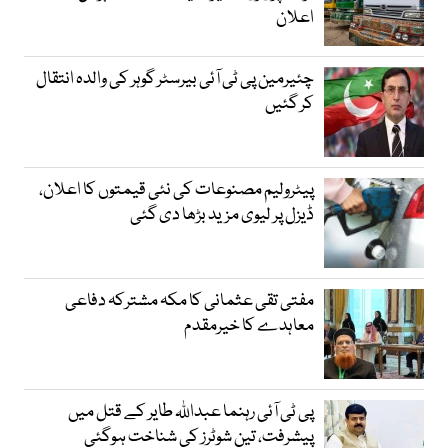
اعلان
چئیرمین پی ٹی آئی بیرسٹر گوہر کی والدہ انتقال
کر گئیں
پیٹرولیم مصنوعات کی نئی قیمتوں کا اعلان،
ڈیزل پر لیوی مزید بڑھا دی گئی
مفتی تقی عثمانی کا مکہ مشترکہ دفاعی
معاہدے کا خیرمقدم
پی ٹی آئی رہنما عبداللہ طایر کے قتل میں
پیشرفت، تین شوٹرز کی شناخت ہوگئی