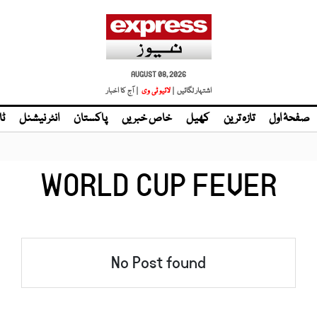
AUGUST 08, 2026
اشتہار لگائیں |
لائیو ٹی وی
| آج کا اخبار
صفحۂ اول
تازہ ترین
کھیل
خاص خبریں
پاکستان
انٹر نیشنل
ٹا
WORLD CUP FEVER
No Post found