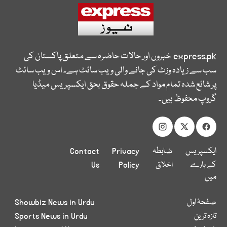
express.pk
خبروں اور حالات حاضرہ سے متعلق پاکستان کی
سب سے زیادہ وزٹ کی جانے والی ویب سائٹ ہے۔ اس ویب سائٹ
پر شائع شدہ تمام مواد کے جملہ حقوق بحق ایکسپریس میڈیا
گروپ محفوظ ہیں۔
ایکسپریس
ضابطہ
Privacy
Contact
کے بارے
اخلاق
Policy
Us
میں
صفحۂ اول
Showbiz News in Urdu
تازہ ترین
Sports News in Urdu