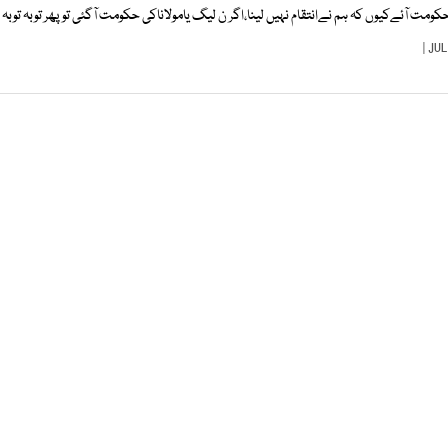
ومت آئےکیوں کہ ہم نےانتقام نہیں لینا،اگر ن لیگ یامولاناکی حکومت آگئی توپھر توبہ توبہ