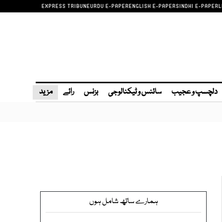
EXPRESS TRIBUNE
URDU E-PAPER
ENGLISH E-PAPER
SINDHI E-PAPER
L
دلچسپ و عجیب
سائنس و ٹیکنالوجی
بزنس
رائے
مزید
ہمارے ساتھ شامل ہوں