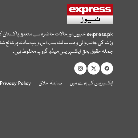
express.pk
خبروں اور حالات حاضرہ سے متعلق پاکستان 
وزٹ کی جانے والی ویب سائٹ ہے۔ اس ویب سائٹ پر شائع شدہ
جملہ حقوق بحق ایکسپریس میڈیا گروپ محفوظ ہیں۔
ایکسپریس کے بارے میں
ضابطہ اخلاق
Privacy Policy