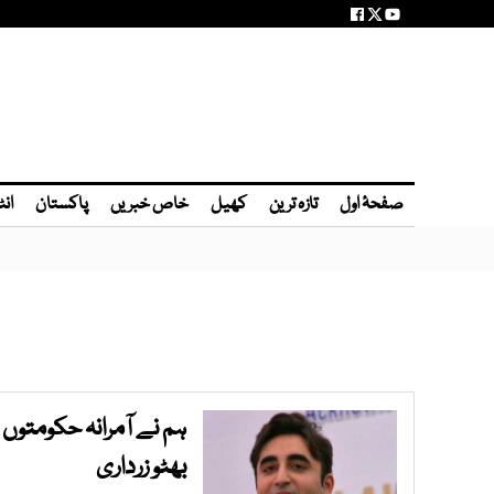
صفحۂ اول
تازہ ترین
کھیل
خاص خبریں
پاکستان
انٹ
ہم نے آمرانہ حکومتوں
بھٹو زرداری