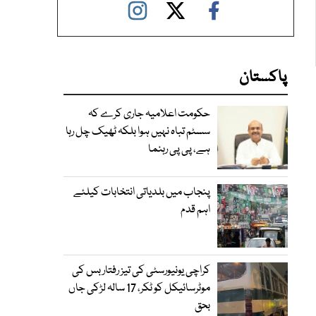
پاکستان
حکومت اعلامیہ جاری کرے کہ
سسٹم تباہ نہیں ہوا بلکہ ٹھیک چل رہا
ہے، پی پی رہنما
پنجاب میں بلدیاتی انتخابات کیلئے
اہم قدم
کراچی یونیورسٹی کی تیز رفتار بس کی
موٹرسائیکل کو ٹکر، 17 سالہ لڑکی جاں
بحق