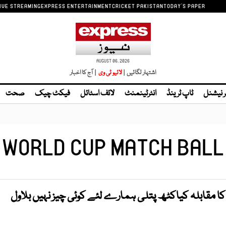
IVE STREAMING
EXPRESS ENTERTAINMENT
CRICKET PAKISTAN
TODAY'S PAPER
AUGUST 06, 2026
اشتہار لگائیں |
| آج کا اخبار
ر نیشنل
ٹاپ ٹرینڈ
انٹرٹینمنٹ
لائف اسٹائل
فیکٹ چیک
صحت
WORLD CUP MATCH BALL
 کا مقابلہ کیاکٹھ پتلی ہمارے لئے کوئی چیز نہیں بلاول