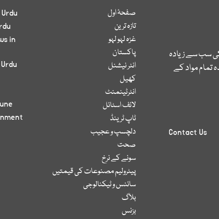
صفحۂ اول
 Urdu
تازہ ترین
rdu
غزہ لہو لہو
ws in
پاکستان
کی سب سے زیادہ
 Urdu
انٹر نیشنل
 تمام مواد کے
کھیل
انٹرٹینمنٹ
bune
لائف اسٹائل
inment
ٹاپ ٹرینڈ
دلچسپ و عجیب
Contact Us
صحت
سونے کے نرخ
پیٹرولیم مصنوعات کی قیمتیں
سائنس و ٹیکنالوجی
بلاگ
بزنس