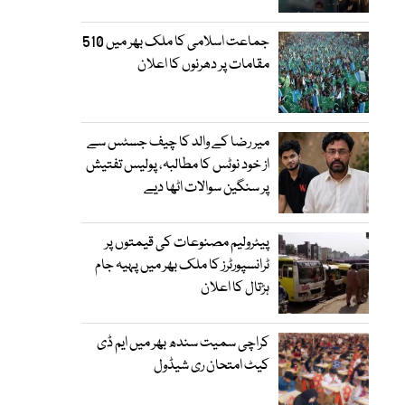
جماعت اسلامی کا ملک بھر میں 510
مقامات پر دھرنوں کا اعلان
میر رضا کے والد کا چیف جسٹس سے
از خود نوٹس کا مطالبہ، پولیس تفتیش
پر سنگین سوالات اٹھا دیے
پیٹرولیم مصنوعات کی قیمتوں پر
ٹرانسپورٹرز کا ملک بھر میں پہیہ جام
ہڑتال کا اعلان
کراچی سمیت سندھ بھر میں ایم ڈی
کیٹ امتحان ری شیڈول