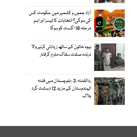
آزاد جموں و کشمیر میں حکومت کس
کی ہوگی؟ انتخابات کا تیسرا اور اہم
مرحلہ 10 اگست کو ہوگا
بیوہ خاتون کے ساتھ زیادتی کرنے والا
درندہ صفت سفاک ملزم گرفتار
ردالفتنہ-3 : بلوچستان میں فتنہ
الہندوستان کے مزید 12 دہشت گرد
ہلاک