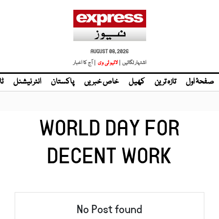
AUGUST 08, 2026
اشتہار لگائیں |
لائیو ٹی وی
| آج کا اخبار
صفحۂ اول
تازہ ترین
کھیل
خاص خبریں
پاکستان
انٹر نیشنل
ٹا
WORLD DAY FOR
DECENT WORK
No Post found