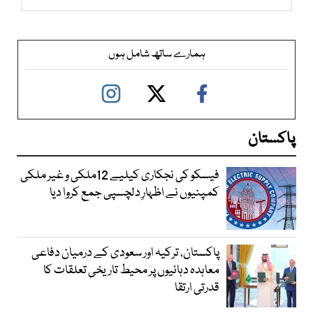
ہمارے ساتھ شامل ہوں
پاکستان
فیسکو کی نجکاری کیلیے 12ملکی و غیر ملکی
کمپنیوں نے اظہارِ دلچسپی جمع کروا دیا
پاکستان، ترکیہ اور سعودی کے درمیان دفاعی
معاہدہ دہائیوں پر محیط تاریخی تعلقات کا
قدرتی ارتقا