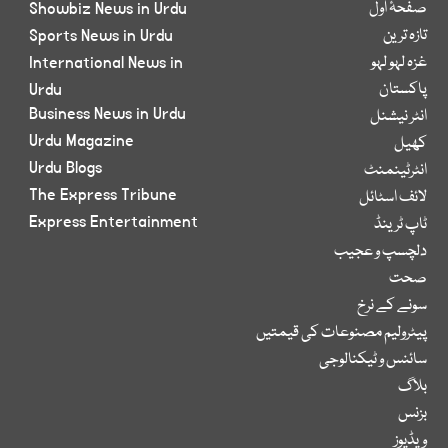
صفحۂ اول
Showbiz News in Urdu
تازہ ترین
Sports News in Urdu
غزہ لہو لہو
International News in
پاکستان
Urdu
Business News in Urdu
انٹر نیشنل
Urdu Magazine
کھیل
Urdu Blogs
انٹرٹینمنٹ
The Express Tribune
لائف اسٹائل
Express Entertainment
ٹاپ ٹرینڈ
دلچسپ و عجیب
صحت
سونے کے نرخ
پیٹرولیم مصنوعات کی قیمتیں
سائنس و ٹیکنالوجی
بلاگ
بزنس
ویڈیوز