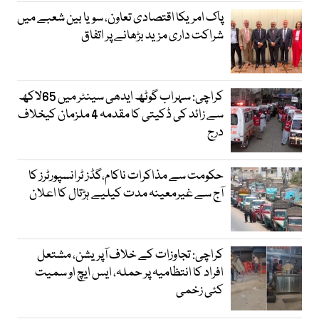
پاک امریکا اقتصادی تعاون، سویا بین شعبے میں
شراکت داری مزید بڑھانے پر اتفاق
کراچی: سہراب گوٹھ ایدھی سینٹر میں 65لاکھ
سے زائد کی ڈکیتی کا مقدمہ 4 ملزمان کیخلاف
درج
حکومت سے مذاکرات ناکام،گڈز ٹرانسپورٹرز کا
آج سے غیرمعینہ مدت کیلیے ہڑتال کا اعلان
کراچی: تجاوزات کے خلاف آپریشن، مشتعل
افراد کا انتظامیہ پر حملہ، ایس ایچ او سمیت
کئی زخمی