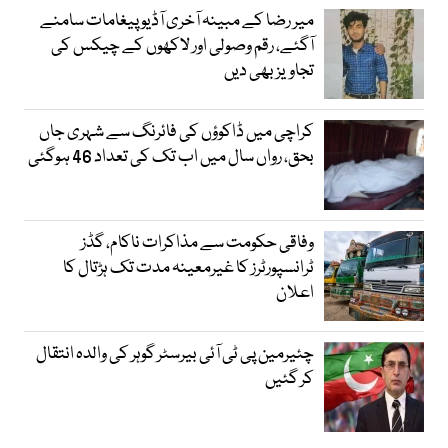
میر رضا کے مبینہ آخری آڈیو پیغامات سامنے
آگئے، رقم وصولی اور لاکھوں کے چیکس کی
تجاویز بھی دیں
کراچی میں ڈاکوؤں کی فائرنگ سے شہری جاں
بحق، رواں سال میں اب تک کی تعداد 46 ہوگئی
وفاقی حکومت سے مذاکرات ناکام، گڈز
ٹرانسپورٹرز کا غیرمعینہ مدت تک ہڑتال کا
اعلان
چئیرمین پی ٹی آئی بیرسٹر گوہر کی والدہ انتقال
کر گئیں