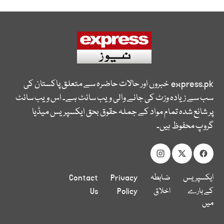
express.pk
خبروں اور حالات حاضرہ سے متعلق پاکستان کی
سب سے زیادہ وزٹ کی جانے والی ویب سائٹ ہے۔ اس ویب سائٹ
پر شائع شدہ تمام مواد کے جملہ حقوق بحق ایکسپریس میڈیا
گروپ محفوظ ہیں۔
ایکسپریس
ضابطہ
Privacy
Contact
کے بارے
اخلاق
Policy
Us
میں