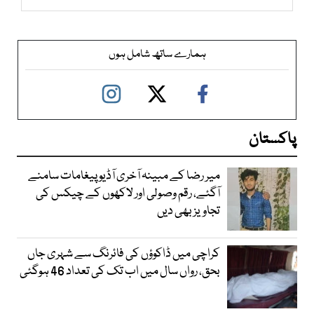
ہمارے ساتھ شامل ہوں
پاکستان
میر رضا کے مبینہ آخری آڈیو پیغامات سامنے
آگئے، رقم وصولی اور لاکھوں کے چیکس کی
تجاویز بھی دیں
کراچی میں ڈاکوؤں کی فائرنگ سے شہری جاں
بحق، رواں سال میں اب تک کی تعداد 46 ہوگئی