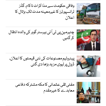
وفاقی حکومت سے مذاکرات ناکام، گڈز
ٹرانسپورٹرز کا غیرمعینہ مدت تک ہڑتال کا
اعلان
چئیرمین پی ٹی آئی بیرسٹر گوہر کی والدہ انتقال
کر گئیں
پیٹرولیم مصنوعات کی نئی قیمتوں کا اعلان،
ڈیزل پر لیوی مزید بڑھا دی گئی
مفتی تقی عثمانی کا مکہ مشترکہ دفاعی
معاہدے کا خیرمقدم