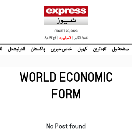
AUGUST 08, 2026
اشتہار لگائیں |
| آج کا اخبار
صفحۂ اول
تازہ ترین
کھیل
خاص خبریں
پاکستان
انٹر نیشنل
ٹا
WORLD ECONOMIC
FORM
No Post found