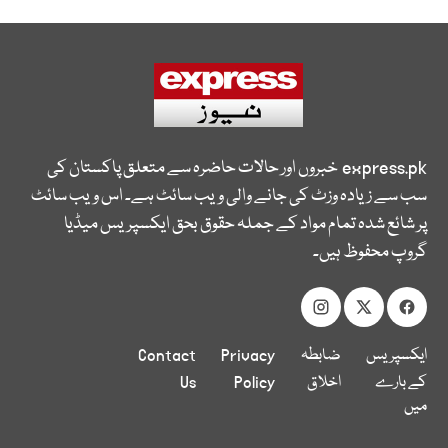
express.pk
خبروں اور حالات حاضرہ سے متعلق پاکستان کی
سب سے زیادہ وزٹ کی جانے والی ویب سائٹ ہے۔ اس ویب سائٹ
پر شائع شدہ تمام مواد کے جملہ حقوق بحق ایکسپریس میڈیا
گروپ محفوظ ہیں۔
ایکسپریس
ضابطہ
Privacy
Contact
کے بارے
اخلاق
Policy
Us
میں