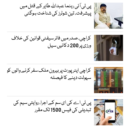
پی ٹی آئی رہنما عبداللہ طایر کے قتل میں
پیشرفت، تین شوٹرز کی شناخت ہوگئی
کراچی، صدر میں فائر سیفٹی قوانین کی خلاف
ورزی پر 200 دکانیں سیل
کراچی ایئرپورٹ پر بیرون ملک سفر کرنے والوں کو
سہولت دینے کا فیصلہ
پی ٹی اے کی ای سم کے اجرا، روایتی سیم کی
تبدیلی کی فیس 1500 تک مقرر