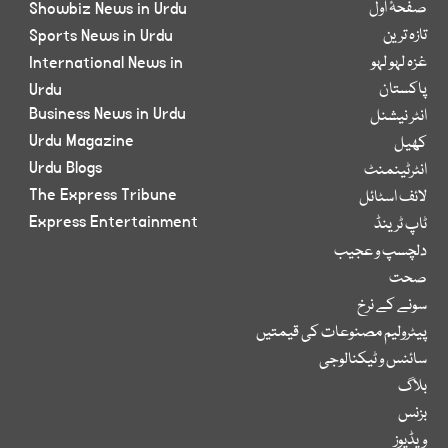
صفحۂ اول
Showbiz News in Urdu
تازہ ترین
Sports News in Urdu
غزہ لہو لہو
International News in
پاکستان
Urdu
Business News in Urdu
انٹر نیشنل
Urdu Magazine
کھیل
Urdu Blogs
انٹرٹینمنٹ
The Express Tribune
لائف اسٹائل
Express Entertainment
ٹاپ ٹرینڈ
دلچسپ و عجیب
صحت
سونے کے نرخ
پیٹرولیم مصنوعات کی قیمتیں
سائنس و ٹیکنالوجی
بلاگ
بزنس
ویڈیوز