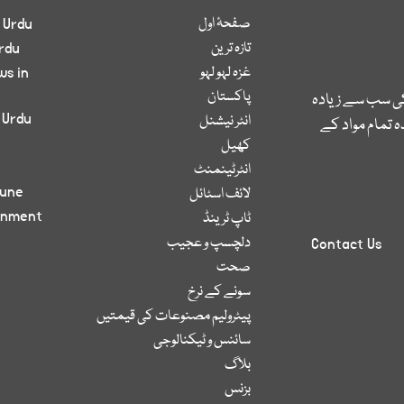
صفحۂ اول
 Urdu
تازہ ترین
rdu
غزہ لہو لہو
ws in
پاکستان
کی سب سے زیادہ
 Urdu
انٹر نیشنل
 تمام مواد کے
کھیل
انٹرٹینمنٹ
bune
لائف اسٹائل
inment
ٹاپ ٹرینڈ
دلچسپ و عجیب
Contact Us
صحت
سونے کے نرخ
پیٹرولیم مصنوعات کی قیمتیں
سائنس و ٹیکنالوجی
بلاگ
بزنس