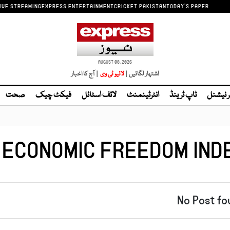
IVE STREAMING
EXPRESS ENTERTAINMENT
CRICKET PAKISTAN
TODAY'S PAPER
AUGUST 08, 2026
اشتہار لگائیں |
لائیو ٹی وی
| آج کا اخبار
ر نیشنل
ٹاپ ٹرینڈ
انٹرٹینمنٹ
لائف اسٹائل
فیکٹ چیک
صحت
ECONOMIC FREEDOM IND
No Post fo