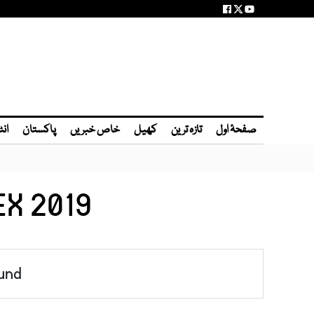
صفحۂ اول
تازہ ترین
کھیل
خاص خبریں
پاکستان
انٹ
EX 2019
und