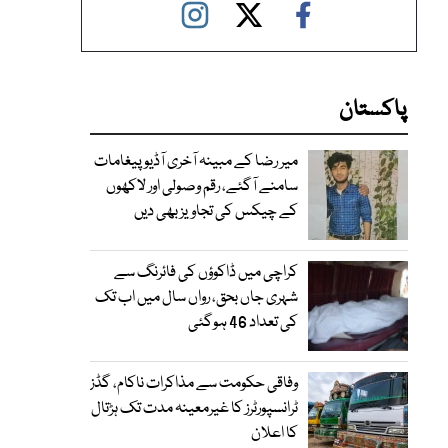
پاکستان
میر رضا کے مبینہ آخری آڈیو پیغامات
سامنے آگئے، رقم وصولی اور لاکھوں
کے چیکس کی تجاویز بھی دیں
کراچی میں ڈاکوؤں کی فائرنگ سے
شہری جاں بحق، رواں سال میں اب تک
کی تعداد 46 ہوگئی
وفاقی حکومت سے مذاکرات ناکام، گڈز
ٹرانسپورٹرز کا غیرمعینہ مدت تک ہڑتال
کا اعلان