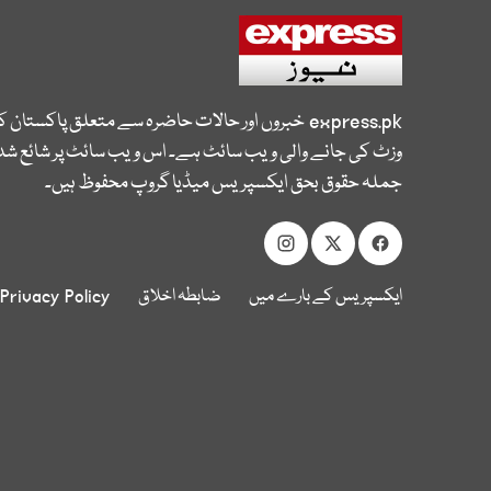
express.pk
خبروں اور حالات حاضرہ سے متعلق پاکستان 
وزٹ کی جانے والی ویب سائٹ ہے۔ اس ویب سائٹ پر شائع شدہ
جملہ حقوق بحق ایکسپریس میڈیا گروپ محفوظ ہیں۔
ایکسپریس کے بارے میں
ضابطہ اخلاق
Privacy Policy