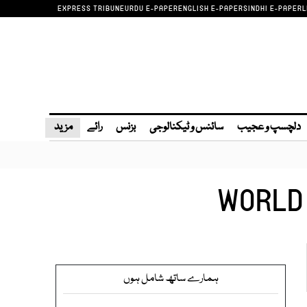
EXPRESS TRIBUNE
URDU E-PAPER
ENGLISH E-PAPER
SINDHI E-PAPER
L
دلچسپ و عجیب
سائنس و ٹیکنالوجی
بزنس
رائے
مزید
WORLD 
ہمارے ساتھ شامل ہوں