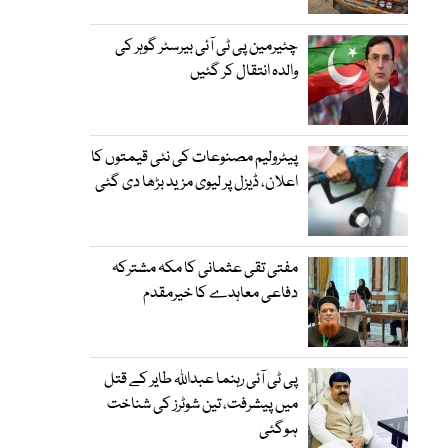
چئیرمین پی ٹی آئی بیرسٹر گوہر کی
والدہ انتقال کر گئیں
پیٹرولیم مصنوعات کی نئی قیمتوں کا
اعلان، ڈیزل پر لیوی مزید بڑھا دی گئی
مفتی تقی عثمانی کا مکہ مشترکہ
دفاعی معاہدے کا خیرمقدم
پی ٹی آئی رہنما عبداللہ طایر کے قتل
میں پیشرفت، تین شوٹرز کی شناخت
ہوگئی