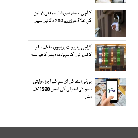
کراچی، صدر میں فائر سیفٹی قوانین
کی خلاف ورزی پر 200 دکانیں سیل
کراچی ایئرپورٹ پر بیرون ملک سفر
کرنے والوں کو سہولت دینے کا فیصلہ
پی ٹی اے کی ای سم کے اجرا، روایتی
سیم کی تبدیلی کی فیس 1500 تک
مقرر