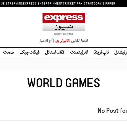
IVE STREAMING
EXPRESS ENTERTAINMENT
CRICKET PAKISTAN
TODAY'S PAPER
AUGUST 06, 2026
اشتہار لگائیں |
| آج کا اخبار
ر نیشنل
ٹاپ ٹرینڈ
انٹرٹینمنٹ
لائف اسٹائل
فیکٹ چیک
صحت
WORLD GAMES
No Post fo