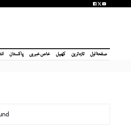
صفحۂ اول
تازہ ترین
کھیل
خاص خبریں
پاکستان
انٹ
und