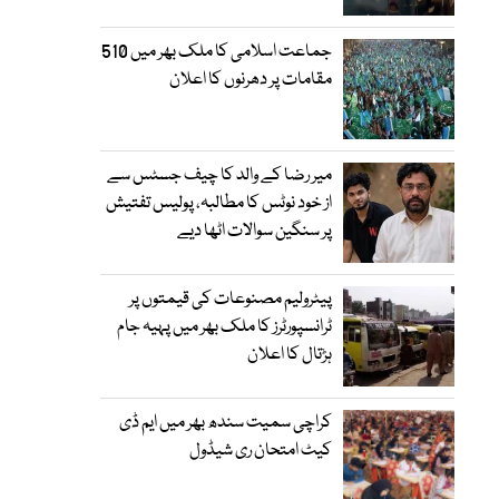
جماعت اسلامی کا ملک بھر میں 510
مقامات پر دھرنوں کا اعلان
میر رضا کے والد کا چیف جسٹس سے
از خود نوٹس کا مطالبہ، پولیس تفتیش
پر سنگین سوالات اٹھا دیے
پیٹرولیم مصنوعات کی قیمتوں پر
ٹرانسپورٹرز کا ملک بھر میں پہیہ جام
ہڑتال کا اعلان
کراچی سمیت سندھ بھر میں ایم ڈی
کیٹ امتحان ری شیڈول