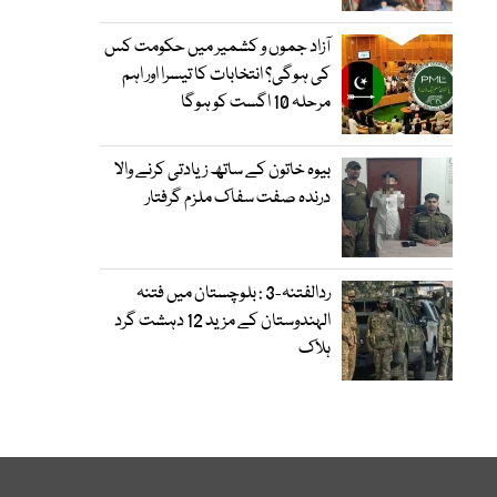
آزاد جموں و کشمیر میں حکومت کس
کی ہوگی؟ انتخابات کا تیسرا اور اہم
مرحلہ 10 اگست کو ہوگا
بیوہ خاتون کے ساتھ زیادتی کرنے والا
درندہ صفت سفاک ملزم گرفتار
ردالفتنہ-3 : بلوچستان میں فتنہ
الہندوستان کے مزید 12 دہشت گرد
ہلاک