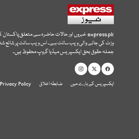
express.pk
خبروں اور حالات حاضرہ سے متعلق پاکستان 
وزٹ کی جانے والی ویب سائٹ ہے۔ اس ویب سائٹ پر شائع شدہ
جملہ حقوق بحق ایکسپریس میڈیا گروپ محفوظ ہیں۔
ایکسپریس کے بارے میں
ضابطہ اخلاق
Privacy Policy