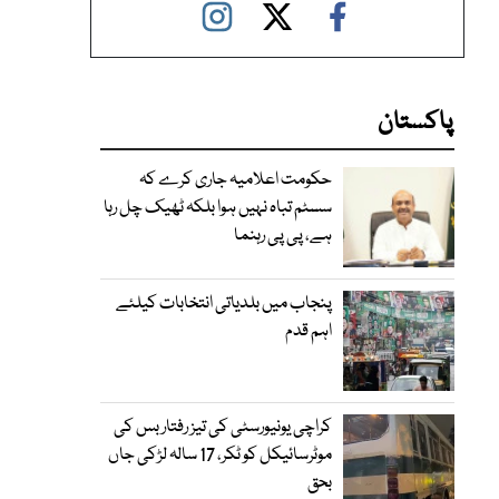
پاکستان
حکومت اعلامیہ جاری کرے کہ
سسٹم تباہ نہیں ہوا بلکہ ٹھیک چل رہا
ہے، پی پی رہنما
پنجاب میں بلدیاتی انتخابات کیلئے
اہم قدم
کراچی یونیورسٹی کی تیز رفتار بس کی
موٹرسائیکل کو ٹکر، 17 سالہ لڑکی جاں
بحق