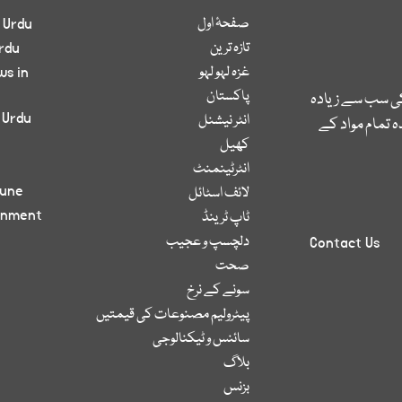
صفحۂ اول
 Urdu
تازہ ترین
rdu
غزہ لہو لہو
ws in
پاکستان
کی سب سے زیادہ
 Urdu
انٹر نیشنل
 تمام مواد کے
کھیل
انٹرٹینمنٹ
bune
لائف اسٹائل
inment
ٹاپ ٹرینڈ
دلچسپ و عجیب
Contact Us
صحت
سونے کے نرخ
پیٹرولیم مصنوعات کی قیمتیں
سائنس و ٹیکنالوجی
بلاگ
بزنس