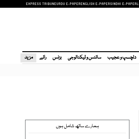
EXPRESS TRIBUNE
URDU E-PAPER
ENGLISH E-PAPER
SINDHI E-PAPER
L
دلچسپ و عجیب
سائنس و ٹیکنالوجی
بزنس
رائے
مزید
ہمارے ساتھ شامل ہوں