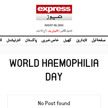
AUGUST 08, 2026
اشتہار لگائیں |
| آج کا اخبار
صفحۂ اول
تازہ ترین
کھیل
خاص خبریں
پاکستان
انٹر نیشنل
ٹا
WORLD HAEMOPHILIA
DAY
No Post found