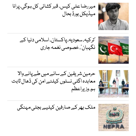
میر رضا علی کیس، قبر کشائی کل ہوگی، پرانا
میڈیکل بورڈ بحال
‘ترکیہ، سعودیہ، پاکستان، اسلامی دنیا کے
نگہبان’، خصوصی نغمہ جاری
حرمین شریفین کے سائے میں طے پانے والا
معاہدہ اگلی نسلوں کیلئے امن کی ڈھال ثابت
ہو، وزیراعظم
ملک بھر کے صارفین کیلیے بجلی مہنگی