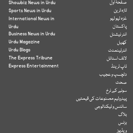
صفحۂ اول
Showbiz News in Urdu
تازہ ترین
Sports News in Urdu
غزہ لہو لہو
International News in
پاکستان
Urdu
Business News in Urdu
انٹر نیشنل
Urdu Magazine
کھیل
Urdu Blogs
انٹرٹینمنٹ
The Express Tribune
لائف اسٹائل
Express Entertainment
ٹاپ ٹرینڈ
دلچسپ و عجیب
صحت
سونے کے نرخ
پیٹرولیم مصنوعات کی قیمتیں
سائنس و ٹیکنالوجی
بلاگ
بزنس
ویڈیوز