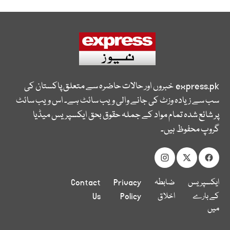
express.pk
خبروں اور حالات حاضرہ سے متعلق پاکستان کی
سب سے زیادہ وزٹ کی جانے والی ویب سائٹ ہے۔ اس ویب سائٹ
پر شائع شدہ تمام مواد کے جملہ حقوق بحق ایکسپریس میڈیا
گروپ محفوظ ہیں۔
ایکسپریس
ضابطہ
Privacy
Contact
کے بارے
اخلاق
Policy
Us
میں