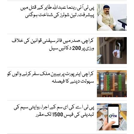
پی ٹی آئی رہنما عبداللہ طایر کے قتل میں
پیشرفت، تین شوٹرز کی شناخت ہوگئی
کراچی، صدر میں فائر سیفٹی قوانین کی خلاف
ورزی پر 200 دکانیں سیل
کراچی ایئرپورٹ پر بیرون ملک سفر کرنے والوں کو
سہولت دینے کا فیصلہ
پی ٹی اے کی ای سم کے اجرا، روایتی سیم کی
تبدیلی کی فیس 1500 تک مقرر