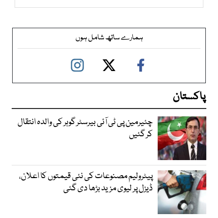
ہمارے ساتھ شامل ہوں
پاکستان
چئیرمین پی ٹی آئی بیرسٹر گوہر کی والدہ انتقال
کر گئیں
پیٹرولیم مصنوعات کی نئی قیمتوں کا اعلان،
ڈیزل پر لیوی مزید بڑھا دی گئی