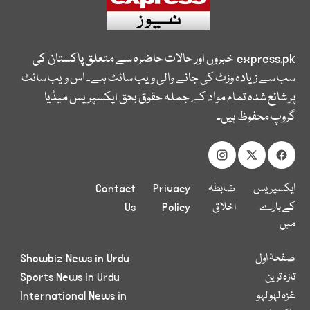
express.pk
خبروں اور حالات حاضرہ سے متعلق پاکستان کی
سب سے زیادہ وزٹ کی جانے والی ویب سائٹ ہے۔ اس ویب سائٹ
پر شائع شدہ تمام مواد کے جملہ حقوق بحق ایکسپریس میڈیا
گروپ محفوظ ہیں۔
ایکسپریس
ضابطہ
Privacy
Contact
کے بارے
اخلاق
Policy
Us
میں
صفحۂ اول
Showbiz News in Urdu
تازہ ترین
Sports News in Urdu
غزہ لہو لہو
International News in