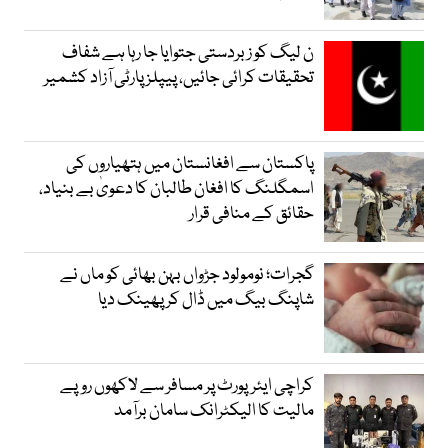
ن لیگ کو زبردستی جتوایا جا رہا ہے شفاف
تحقیقات کرائی جائیں، پیپلز پارٹی آزاد کشمیر
پاکستان سے افغانستان میں ہتھیاروں کی
اسمگلنگ کا افغان طالبان کا دعویٰ بے بنیاد،
حقائق کے منافی قرار
گجرات؛ نومولود جڑواں بہن بھائی کو ماں نے
شاپنگ بیگ میں ڈال کر پھینک دیا
کراچی ایئرپورٹ پر مسافر سے لاکھوں روپے
مالیت کا الیکٹرانک سامان برآمد