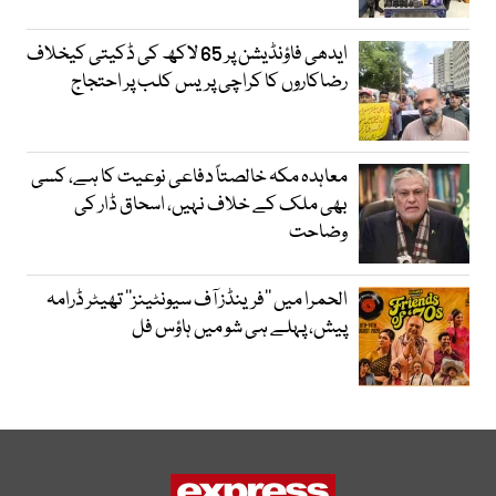
ایدھی فاؤنڈیشن پر 65 لاکھ کی ڈکیتی کیخلاف
رضاکاروں کا کراچی پریس کلب پر احتجاج
معاہدہ مکہ خالصتاً دفاعی نوعیت کا ہے، کسی
بھی ملک کے خلاف نہیں، اسحاق ڈار کی
وضاحت
الحمرا میں ’’فرینڈز آف سیونٹینز‘‘ تھیٹر ڈرامہ
پیش، پہلے ہی شو میں ہاؤس فل