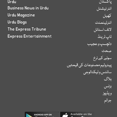
پاکستان
Urdu
Business News in Urdu
انٹر نیشنل
Urdu Magazine
کھیل
Urdu Blogs
انٹرٹینمنٹ
The Express Tribune
لائف اسٹائل
Express Entertainment
ٹاپ ٹرینڈ
دلچسپ و عجیب
صحت
سونے کے نرخ
پیٹرولیم مصنوعات کی قیمتیں
سائنس و ٹیکنالوجی
بلاگ
بزنس
ویڈیوز
جرائم