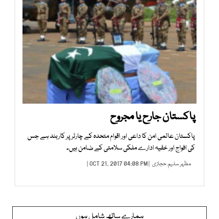
پاکستان جارح یا مجروح
پاکستان عالمی امن کا داعی اور اقوام متحدہ کے چارٹر پر کاربند ہے جس
کی افواج اور خفیہ ادارے ملکی سلامتی کے ضامن ہیں۔
مظہر سلیم حجازی
| OCT 21, 2017 04:08 PM |
ہمارے ساتھ شامل ہوں