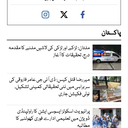
پاکستان
ملتان: لڑکے اور لڑکی کی لاشیں ملنے کا مقدمہ
درج، تحقیقات کا آغاز
میر رضا قتل کیس: ڈی آئی جی عامر فاروقی کی
سربراہی میں نئی تحقیقاتی کمیٹی تشکیل،
نوٹی فکیشن جاری
پرائیویٹ اسکولز ایسوسی ایشن کا راولپنڈی
ڈویژن میں تعلیمی ادارے فوری کھولنے کا
مطالبہ