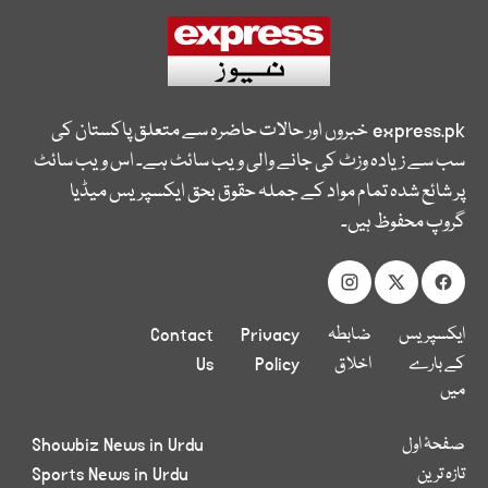
express.pk
خبروں اور حالات حاضرہ سے متعلق پاکستان کی
سب سے زیادہ وزٹ کی جانے والی ویب سائٹ ہے۔ اس ویب سائٹ
پر شائع شدہ تمام مواد کے جملہ حقوق بحق ایکسپریس میڈیا
گروپ محفوظ ہیں۔
ایکسپریس
ضابطہ
Privacy
Contact
کے بارے
اخلاق
Policy
Us
میں
صفحۂ اول
Showbiz News in Urdu
تازہ ترین
Sports News in Urdu