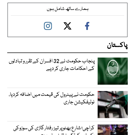
ہمارے ساتھ شامل ہوں
پاکستان
پنجاب حکومت نے 32 افسران کے تقرر و تبادلوں
کے احکامات جاری کر دیے
حکومت نے پیٹرول کی قیمت میں اضافہ کردیا،
نوٹیفکیشن جاری
کراچی؛ شارع بھٹو پر تیز رفتار گاڑی کی سوزوکی