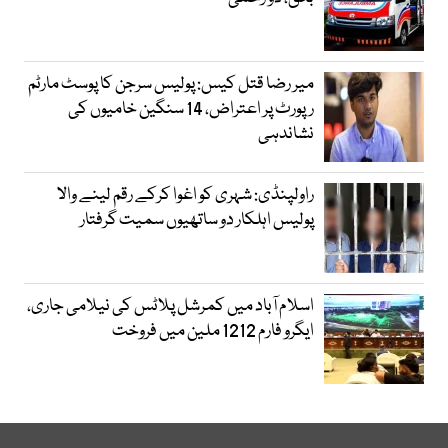
میر رضا قتل کیس: پولیس سرجن کا پوسٹ مارٹم
رپورٹ پر اعتراض، 14 سنگین خامیوں کی
نشاندہی
راولپنڈی: شہری کو اغوا کرکے رقم لینے والا
پولیس اہلکار دو ساتھیوں سمیت گرفتار
اسلام آباد میں کمرشل پلاٹس کی نیلامی جاری،
ایگرو فارم 1212 ملین میں فروخت