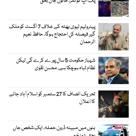
پک اپ کو ٹکر، خاتون جاں بحق
پیٹرولیم لیوی بھتہ کے خلاف 7 اگست کو ملک
گیر فیصلہ کن احتجاج ہوگا، حافظ نعیم
الرحمان
شہباز حکومت 5 سال پورے کرے گی لیکن
نظام تباہ ہوچکا ہے، محسن نقوی
تحریک انصاف کا 27 ستمبر کو اسلام آباد جانے
کا اعلان
بنوں میں مبینہ ڈرون حملہ، ایک شخص جاں
بحق، دو زخمی