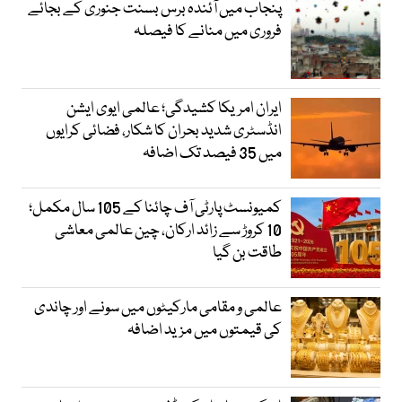
پنجاب میں آئندہ برس بسنت جنوری کے بجائے
فروری میں منانے کا فیصلہ
ایران امریکا کشیدگی؛ عالمی ایوی ایشن
انڈسٹری شدید بحران کا شکار، فضائی کرایوں
میں 35 فیصد تک اضافہ
کمیونسٹ پارٹی آف چائنا کے 105 سال مکمل؛
10 کروڑ سے زائد ارکان، چین عالمی معاشی
طاقت بن گیا
عالمی و مقامی مارکیٹوں میں سونے اور چاندی
کی قیمتوں میں مزید اضافہ