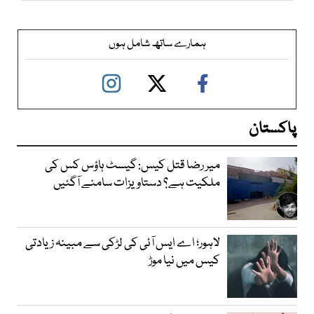
ہمارے ساتھ شامل ہوں
پاکستان
میر رضا قتل کیس: گیسٹ ہاؤس کس کی
ملکیت ہے؟ دستاویزات سامنے آگئیں
لاہور؛ اے ایس آئی کی لڑکی سے مبینہ زیادتی
کیس میں نیا موڑ