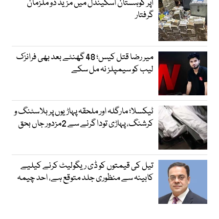
اپر کوہستان اسکینڈل میں مزید دو ملزمان
گرفتار
میر رضا قتل کیس؛ 48 گھنٹے بعد بھی فرانزک
لیب کو سیمپلز نہ مل سکے
ٹیکسلا؛ مارگلہ اور ملحقہ پہاڑیوں پر بلاسٹنگ و
کرشنگ، پہاڑی تودا گرنے سے 2مزدور جاں بحق
تیل کی قیمتوں کو ڈی ریگولیٹ کرنے کیلیے
کابینہ سے منظوری جلد متوقع ہے، احد چیمہ