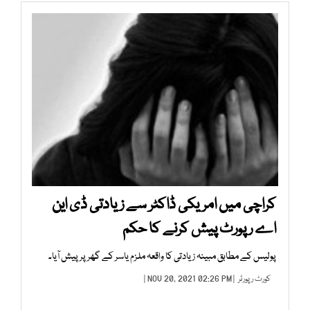
کراچی میں امریکی ڈاکٹر سے زیادتی ڈی این
اے رپورٹ پیش کرنے کا حکم
پولیس کے مطابق مبینہ زیادتی کا واقعہ ملزم یاسر کے گھر پر پیش آیا۔
کورٹ رپورٹر
| NOV 20, 2021 02:26 PM |