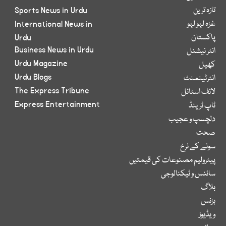
تازہ ترین
Sports News in Urdu
غزہ لہو لہو
International News in
پاکستان
Urdu
Business News in Urdu
انٹر نیشنل
Urdu Magazine
کھیل
Urdu Blogs
انٹرٹینمنٹ
The Express Tribune
لائف اسٹائل
Express Entertainment
ٹاپ ٹرینڈ
دلچسپ و عجیب
صحت
سونے کے نرخ
پیٹرولیم مصنوعات کی قیمتیں
سائنس و ٹیکنالوجی
بلاگ
بزنس
ویڈیوز