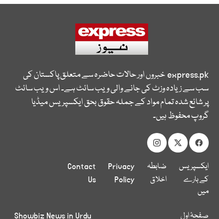
express.pk
خبروں اور حالات حاضرہ سے متعلق پاکستان کی
سب سے زیادہ وزٹ کی جانے والی ویب سائٹ ہے۔ اس ویب سائٹ
پر شائع شدہ تمام مواد کے جملہ حقوق بحق ایکسپریس میڈیا
گروپ محفوظ ہیں۔
ایکسپریس
ضابطہ
Privacy
Contact
کے بارے
اخلاق
Policy
Us
میں
صفحۂ اول
Showbiz News in Urdu