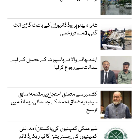
شاہراہ بھٹو پر روڈ ڈائیورژن کے باعث گاڑی الٹ
گئی، 3مسافر زخمی
ارشد چائے والا نے پاسپورٹ کے حصول کے لیے
عدالت سے رجوع کر لیا
کشمیر سے متعلق احتجاج پر مقدمہ؛ سابق
سینیٹر مشتاق احمد کے جسمانی ریمانڈ میں
توسیع
غیر ملکی کمپنیوں کی پاکستان آمد، نئی
کمپنیوں کی رجسٹریشن کا نیا ریکارڈ قائم