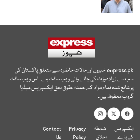
express.pk
خبروں اور حالات حاضرہ سے متعلق پاکستان کی
سب سے زیادہ وزٹ کی جانے والی ویب سائٹ ہے۔ اس ویب سائٹ
پر شائع شدہ تمام مواد کے جملہ حقوق بحق ایکسپریس میڈیا
گروپ محفوظ ہیں۔
ایکسپریس
ضابطہ
Privacy
Contact
کے بارے
اخلاق
Policy
Us