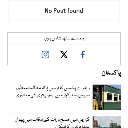
No Post found
ہمارے ساتھ شامل ہوں
پاکستان
ریلوے پولیس کا برسوں پرانا مطالبہ منظور،
سروس اسٹرکچر میں اہم بہتری کی منظوری
کراچی میں صبح و رات کے اوقات میں پھوار،
بوندا باندی کا امکان