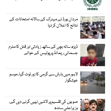
مردان بورڈ نے میٹرک کے سالانہ امتحانات کے
نتائج کا اعلان کر دیا
ڈیڑھ سالہ بچی کے ساتھ زیادتی اور قتل کا ملزم
جسمانی ریمانڈ پر پولیس کے حوالے
لاہور میں بارش سے گرمی کا زور ٹوٹ گیا، موسم
خوشگوار
صوبوں کی تقسیم پر لاشیں نہیں گرنے دیں گے،
وزیراعلیٰ سندھ