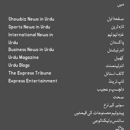
میں
صفحۂ اول
Showbiz News in Urdu
تازہ ترین
Sports News in Urdu
غزہ لہو لہو
International News in
پاکستان
Urdu
Business News in Urdu
انٹر نیشنل
Urdu Magazine
کھیل
Urdu Blogs
انٹرٹینمنٹ
The Express Tribune
لائف اسٹائل
Express Entertainment
ٹاپ ٹرینڈ
دلچسپ و عجیب
صحت
سونے کے نرخ
پیٹرولیم مصنوعات کی قیمتیں
سائنس و ٹیکنالوجی
بلاگ