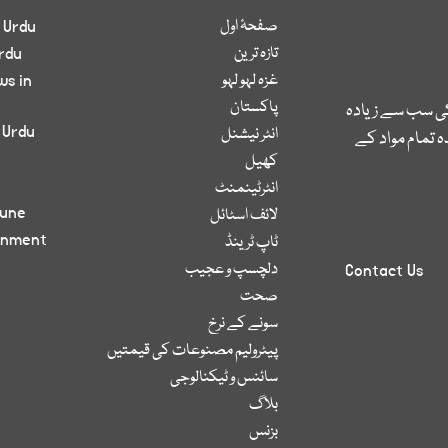
صفحۂ اول
 Urdu
تازہ ترین
rdu
غزہ لہو لہو
ws in
پاکستان
کی سب سے زیادہ
 Urdu
انٹر نیشنل
 تمام مواد کے
کھیل
انٹرٹینمنٹ
bune
لائف اسٹائل
inment
ٹاپ ٹرینڈ
دلچسپ و عجیب
Contact Us
صحت
سونے کے نرخ
پیٹرولیم مصنوعات کی قیمتیں
سائنس و ٹیکنالوجی
بلاگ
بزنس