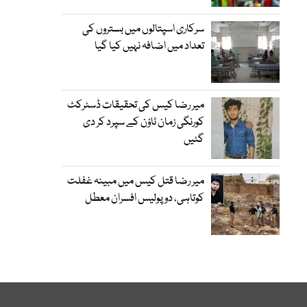
سرکاری اسپتالوں میں بستروں کی
تعداد میں اضافہ نہیں کیا گیا
میر رضا کیس کی تحقیقات ڈسٹرکٹ
کورنگی زمان ٹاؤن کے سپرد کر دی
گئیں
میر رضا قتل کیس میں مبینہ غفلت
کوتاہی، دو پولیس افسران معطل