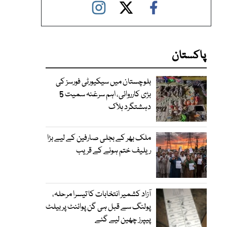
پاکستان
بلوچستان میں سیکیورٹی فورسز کی
بڑی کارروائی، اہم سرغنہ سمیت 5
دہشتگرد ہلاک
ملک بھر کے بجلی صارفین کے لیے بڑا
ریلیف ختم ہونے کے قریب
آزاد کشمیر انتخابات کا تیسرا مرحلہ،
پولنگ سے قبل ہی گن پوائنٹ پر بیلٹ
پیپرز چھین لیے گئے