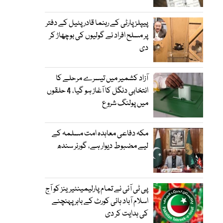
پیپلز پارٹی کے رہنما قادر پٹیل کے دفتر
پر مسلح افراد نے گولیوں کی بوچھاڑ کر
دی
آزاد کشمیر میں تیسرے مرحلے کا
انتخابی دنگل کا آغاز ہو گیا، 4 حلقوں
میں پولنگ شروع
مکہ دفاعی معاہدہ امت مسلمہ کے
لیے مضبوط دیوار ہے، گورنر سندھ
پی ٹی آئی نے تمام پارلیمینٹیرینز کو آج
اسلام آباد ہائی کورٹ کے باہر پہنچنے
کی ہدایت کر دی