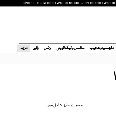
EXPRESS TRIBUNE
URDU E-PAPER
ENGLISH E-PAPER
SINDHI E-PAPER
L
دلچسپ و عجیب
سائنس و ٹیکنالوجی
بزنس
رائے
مزید
ہمارے ساتھ شامل ہوں