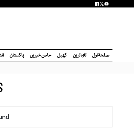
صفحۂ اول
تازہ ترین
کھیل
خاص خبریں
پاکستان
انٹ
S
und