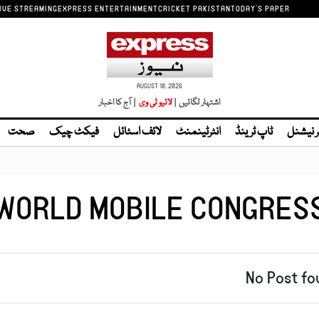
IVE STREAMING
EXPRESS ENTERTAINMENT
CRICKET PAKISTAN
TODAY'S PAPER
AUGUST 10, 2026
اشتہار لگائیں |
| آج کا اخبار
ر نیشنل
ٹاپ ٹرینڈ
انٹرٹینمنٹ
لائف اسٹائل
فیکٹ چیک
صحت
WORLD MOBILE CONGRES
No Post fo