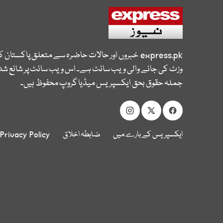
express.pk
خبروں اور حالات حاضرہ سے متعلق پاکستان 
وزٹ کی جانے والی ویب سائٹ ہے۔ اس ویب سائٹ پر شائع شدہ
جملہ حقوق بحق ایکسپریس میڈیا گروپ محفوظ ہیں۔
ایکسپریس کے بارے میں
ضابطہ اخلاق
Privacy Policy