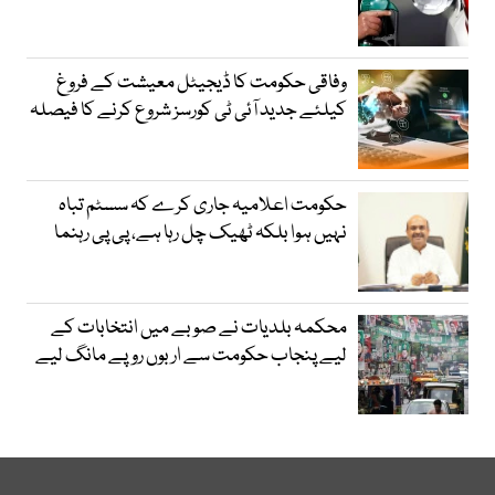
وفاقی حکومت کا ڈیجیٹل معیشت کے فروغ
کیلئے جدید آئی ٹی کورسز شروع کرنے کا فیصلہ
حکومت اعلامیہ جاری کرے کہ سسٹم تباہ
نہیں ہوا بلکہ ٹھیک چل رہا ہے، پی پی رہنما
محکمہ بلدیات نے صوبے میں انتخابات کے
لیے پنجاب حکومت سے اربوں روپے مانگ لیے