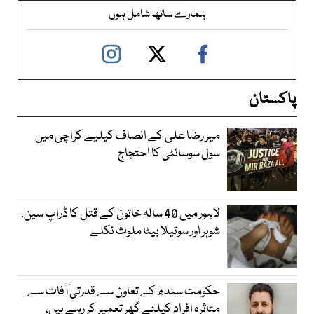
ہمارے ساتھ شامل ہوں
پاکستان
میر رضا علی کے انصاف کیلیے کراچی میں
سول سوسائٹی کا احتجاج
لاہور میں 40 سالہ خاتون کے قتل کا ڈراپ سین،
شوہر اور سوتیلا بیٹا ملوث نکلے
حکومت سندھ کے تعاون سے قدرتی آفات سے
متاثرہ افراد کیلئے گھر تعمیر کر رہے ہیں،