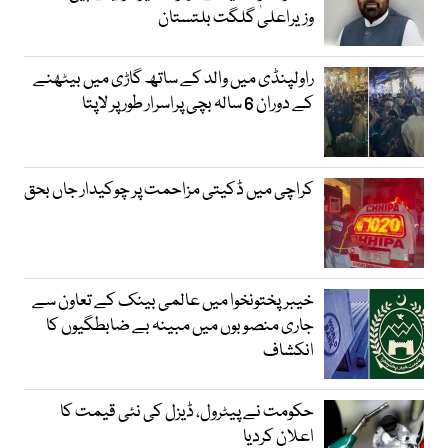
وزیراعلیٰ گلگت بلتستان
راولپنڈی میں والد کے ساتھ گاڑی میں بیٹھنے
کے دوران 6 سالہ بچی پراسرار طور پر لاپتا
کراچی میں ڈکیتی مزاحمت پر چوکیدار جاں بحق
خیبرپختونخوا میں عالمی بینک کے تعاون سے
جاری منصوبوں میں مبینہ بے ضابطگیوں کا
انکشاف
حکومت نے پیٹرول، ڈیزل کی نئی قیمت کا
اعلان کردیا