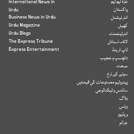
غزہ لہو لہو
International News in
پاکستان
Urdu
Business News in Urdu
انٹر نیشنل
Urdu Magazine
کھیل
Urdu Blogs
انٹرٹینمنٹ
The Express Tribune
لائف اسٹائل
Express Entertainment
ٹاپ ٹرینڈ
دلچسپ و عجیب
صحت
سونے کے نرخ
پیٹرولیم مصنوعات کی قیمتیں
سائنس و ٹیکنالوجی
بلاگ
بزنس
ویڈیوز
جرائم