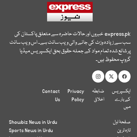
express.pk
خبروں اور حالات حاضرہ سے متعلق پاکستان کی
سب سے زیادہ وزٹ کی جانے والی ویب سائٹ ہے۔ اس ویب سائٹ
پر شائع شدہ تمام مواد کے جملہ حقوق بحق ایکسپریس میڈیا
گروپ محفوظ ہیں۔
ایکسپریس
ضابطہ
Privacy
Contact
کے بارے
اخلاق
Policy
Us
میں
صفحۂ اول
Showbiz News in Urdu
تازہ ترین
Sports News in Urdu