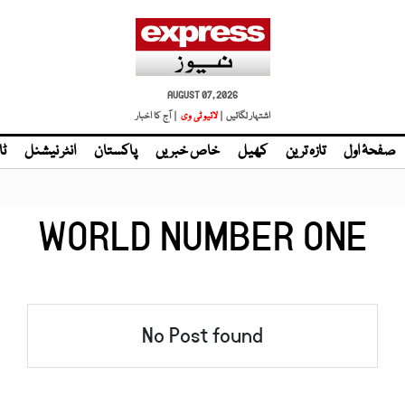
AUGUST 07, 2026
اشتہار لگائیں |
لائیو ٹی وی
| آج کا اخبار
صفحۂ اول
تازہ ترین
کھیل
خاص خبریں
پاکستان
انٹر نیشنل
ٹا
WORLD NUMBER ONE
No Post found