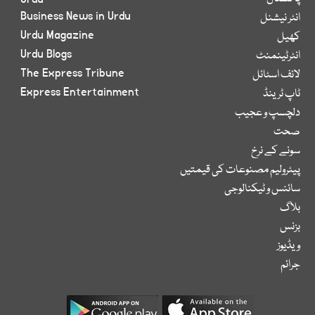
Business News in Urdu
انٹر نیشنل
Urdu Magazine
کھیل
Urdu Blogs
انٹرٹینمنٹ
The Express Tribune
لائف اسٹائل
Express Entertainment
ٹاپ ٹرینڈ
دلچسپ و عجیب
صحت
سونے کے نرخ
پیٹرولیم مصنوعات کی قیمتیں
سائنس و ٹیکنالوجی
بلاگ
بزنس
ویڈیوز
جرائم