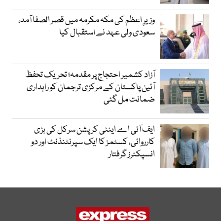
وزیرِ اعظم کی مکہ مکرمہ میں قصر الصفا آمد،
سعودی ولی عہد نے استقبال کیا
آزاد کشمیر احتجاج پر مقدمہ؛ تحریک تحفظ
آئین پاکستان کے مرکزی ترجمان کو راہداری
ضمانت مل گئی
ایف آئی اے اینٹی کرپشن سرکل کی بڑی
کارروائی، کسٹمز کا ایک سپرنٹنڈنٹ اور دو
انسپکٹرز گرفتار