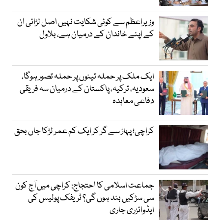
وزیراعظم سے کوئی شکایت نہیں اصل لڑائی ان
کے اپنے خاندان کے درمیان ہے، بلاول
ایک ملک پر حملہ تینوں پر حملہ تصور ہوگا،
سعودیہ، ترکیہ، پاکستان کے درمیان سہ فریقی
دفاعی معاہدہ
کراچی؛ پہاڑ سے گر کر ایک کم عمر لڑکا جاں بحق
جماعت اسلامی کا احتجاج: کراچی میں آج کون
سی سڑکیں بند ہوں گی؟ ٹریفک پولیس کی
ایڈوائزری جاری