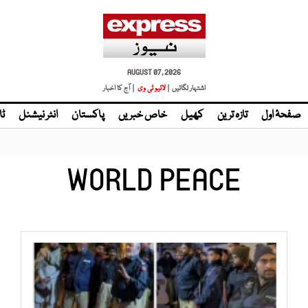
AUGUST 07, 2026
اشتہار لگائیں |
| آج کا اخبار
صفحۂ اول
تازہ ترین
کھیل
خاص خبریں
پاکستان
انٹر نیشنل
ٹا
WORLD PEACE