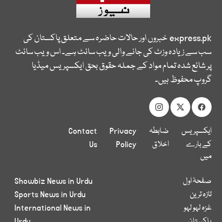
express.pk
خبروں اور حالات حاضرہ سے متعلق پاکستان کی
سب سے زیادہ وزٹ کی جانے والی ویب سائٹ ہے۔ اس ویب سائٹ
پر شائع شدہ تمام مواد کے جملہ حقوق بحق ایکسپریس میڈیا
گروپ محفوظ ہیں۔
ایکسپریس
ضابطہ
Privacy
Contact
کے بارے
اخلاق
Policy
Us
میں
صفحۂ اول
Showbiz News in Urdu
تازہ ترین
Sports News in Urdu
غزہ لہو لہو
International News in
پاکستان
Urdu