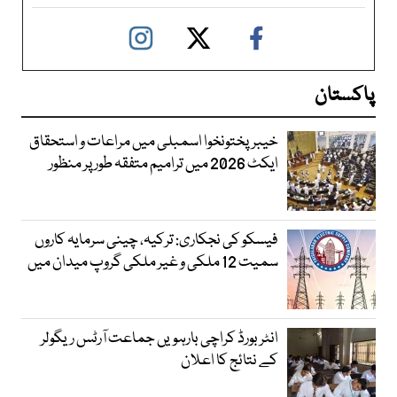
پاکستان
خیبرپختونخوا اسمبلی میں مراعات و استحقاق
ایکٹ 2026 میں ترامیم متفقہ طور پر منظور
فیسکو کی نجکاری: ترکیہ، چینی سرمایہ کاروں
سمیت 12 ملکی و غیر ملکی گروپ میدان میں
انٹر بورڈ کراچی بارہویں جماعت آرٹس ریگولر
کے نتائج کا اعلان