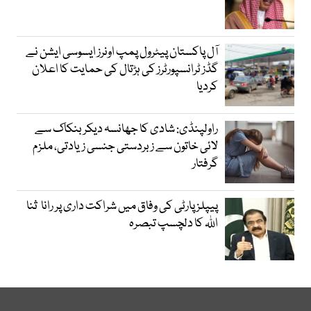
آل پاکستان پیٹرول پمپ اونرز ایسوسی ایشن نے
گڈز ٹرانسپورٹرز کی ہڑتال کی حمایت کا اعلان
کردیا
راولپنڈی: شادی کا جھانسہ دیکر بنکاک سے
لائی خاتون سے زبردستی جنسی زیادتی، ملزم
گرفتار
پیپلز پارٹی کی وفاق میں شراکت داری پر رانا ثنا
اللہ کا دلچسپ تبصرہ