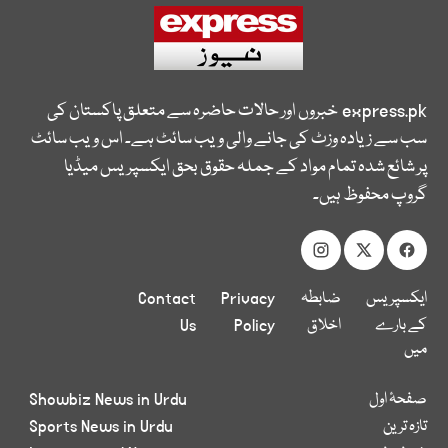
express.pk
خبروں اور حالات حاضرہ سے متعلق پاکستان کی
سب سے زیادہ وزٹ کی جانے والی ویب سائٹ ہے۔ اس ویب سائٹ
پر شائع شدہ تمام مواد کے جملہ حقوق بحق ایکسپریس میڈیا
گروپ محفوظ ہیں۔
ایکسپریس
ضابطہ
Privacy
Contact
کے بارے
اخلاق
Policy
Us
میں
صفحۂ اول
Showbiz News in Urdu
تازہ ترین
Sports News in Urdu