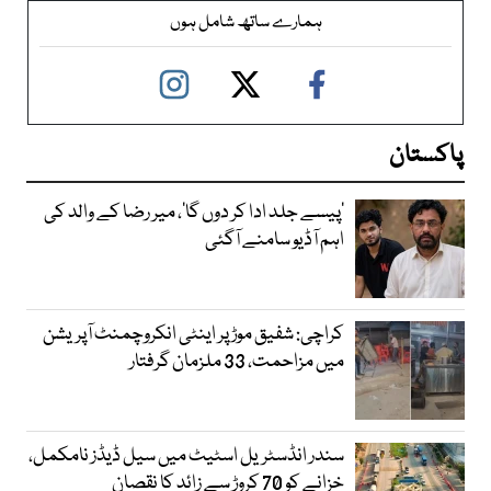
ہمارے ساتھ شامل ہوں
پاکستان
’پیسے جلد ادا کر دوں گا‘، میر رضا کے والد کی
اہم آڈیو سامنے آگئی
کراچی: شفیق موڑ پر اینٹی انکروچمنٹ آپریشن
میں مزاحمت، 33 ملزمان گرفتار
سندر انڈسٹریل اسٹیٹ میں سیل ڈیڈز نامکمل،
خزانے کو 70 کروڑ سے زائد کا نقصان