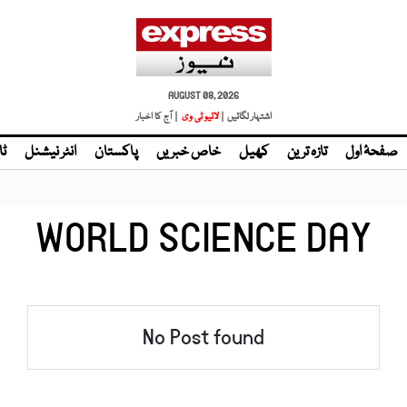
AUGUST 08, 2026
اشتہار لگائیں |
لائیو ٹی وی
| آج کا اخبار
صفحۂ اول
تازہ ترین
کھیل
خاص خبریں
پاکستان
انٹر نیشنل
ٹا
WORLD SCIENCE DAY
No Post found