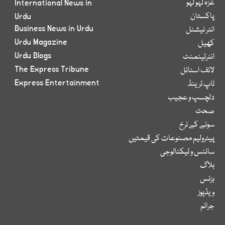
غزہ لہو لہو
International News in
پاکستان
Urdu
Business News in Urdu
انٹر نیشنل
Urdu Magazine
کھیل
Urdu Blogs
انٹرٹینمنٹ
The Express Tribune
لائف اسٹائل
Express Entertainment
ٹاپ ٹرینڈ
دلچسپ و عجیب
صحت
سونے کے نرخ
پیٹرولیم مصنوعات کی قیمتیں
سائنس و ٹیکنالوجی
بلاگ
بزنس
ویڈیوز
جرائم