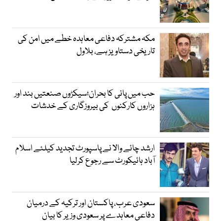
مکہ مشترکہ دفاعی معاہدہ خطے میں امن کی
تاریخی دستاویز ہے، بلاول
حب میں پانی کا بحران؛سیکڑوں صنعتیں بند اور
ہزاروں کارکنوں کی بیروزگاری کے خدشات
ارشد چائے والا نے پاسپورٹ تجدید کیلئے اسلام
آباد ہائیکورٹ سے رجوع کرلیا
سعودی عرب، پاکستان اور ترکیہ کے درمیان
دفاعی معاہدے پر سعودی وزیر کا بیان