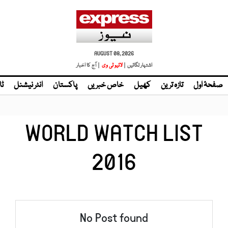
AUGUST 08, 2026
اشتہار لگائیں |
لائیو ٹی وی
| آج کا اخبار
صفحۂ اول
تازہ ترین
کھیل
خاص خبریں
پاکستان
انٹر نیشنل
ٹا
WORLD WATCH LIST
2016
No Post found