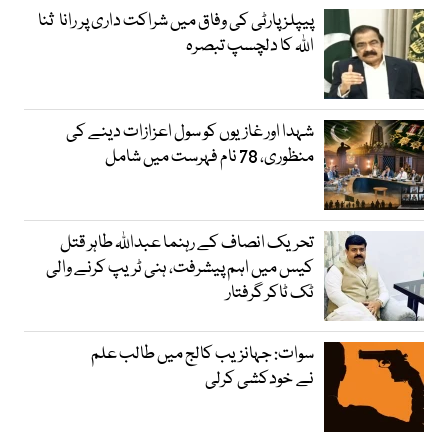
پیپلز پارٹی کی وفاق میں شراکت داری پر رانا ثنا
اللہ کا دلچسپ تبصرہ
شہدا اور غازیوں کو سول اعزازات دینے کی
منظوری، 78 نام فہرست میں شامل
تحریک انصاف کے رہنما عبداللہ طاہر قتل
کیس میں اہم پیشرفت، ہنی ٹریپ کرنے والی
ٹک ٹاکر گرفتار
سوات: جہانزیب کالج میں طالب علم
نے خودکشی کرلی