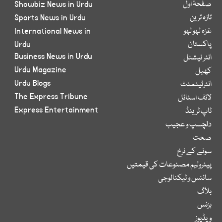
صفحۂ اول
Showbiz News in Urdu
تازہ ترین
Sports News in Urdu
غزہ لہو لہو
International News in
پاکستان
Urdu
Business News in Urdu
انٹر نیشنل
Urdu Magazine
کھیل
Urdu Blogs
انٹرٹینمنٹ
The Express Tribune
لائف اسٹائل
Express Entertainment
ٹاپ ٹرینڈ
دلچسپ و عجیب
صحت
سونے کے نرخ
پیٹرولیم مصنوعات کی قیمتیں
سائنس و ٹیکنالوجی
بلاگ
بزنس
ویڈیوز