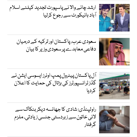
ارشد چائے والا نے پاسپورٹ تجدید کیلئے اسلام
آباد ہائیکورٹ سے رجوع کرلیا
سعودی عرب، پاکستان اور ترکیہ کے درمیان
دفاعی معاہدے پر سعودی وزیر کا بیان
آل پاکستان پیٹرول پمپ اونرز ایسوسی ایشن نے
گڈز ٹرانسپورٹرز کی ہڑتال کی حمایت کا اعلان
کردیا
راولپنڈی: شادی کا جھانسہ دیکر بنکاک سے
لائی خاتون سے زبردستی جنسی زیادتی، ملزم
گرفتار