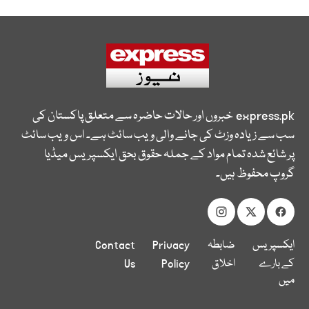
express.pk
خبروں اور حالات حاضرہ سے متعلق پاکستان کی
سب سے زیادہ وزٹ کی جانے والی ویب سائٹ ہے۔ اس ویب سائٹ
پر شائع شدہ تمام مواد کے جملہ حقوق بحق ایکسپریس میڈیا
گروپ محفوظ ہیں۔
ایکسپریس
ضابطہ
Privacy
Contact
کے بارے
اخلاق
Policy
Us
میں