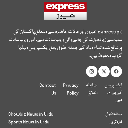
express.pk
خبروں اور حالات حاضرہ سے متعلق پاکستان کی
سب سے زیادہ وزٹ کی جانے والی ویب سائٹ ہے۔ اس ویب سائٹ
پر شائع شدہ تمام مواد کے جملہ حقوق بحق ایکسپریس میڈیا
گروپ محفوظ ہیں۔
ایکسپریس
ضابطہ
Privacy
Contact
کے بارے
اخلاق
Policy
Us
میں
صفحۂ اول
Showbiz News in Urdu
تازہ ترین
Sports News in Urdu