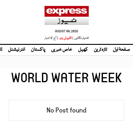
AUGUST 08, 2026
اشتہار لگائیں |
لائیو ٹی وی
| آج کا اخبار
صفحۂ اول
تازہ ترین
کھیل
خاص خبریں
پاکستان
انٹر نیشنل
ٹا
WORLD WATER WEEK
No Post found