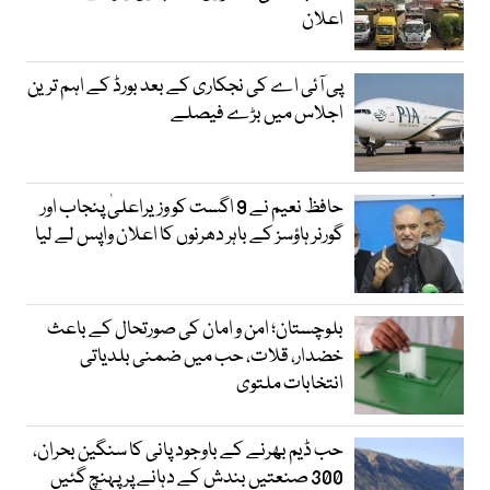
اعلان
پی آئی اے کی نجکاری کے بعد بورڈ کے اہم ترین
اجلاس میں بڑے فیصلے
حافظ نعیم نے 9 اگست کو وزیراعلیٰ پنجاب اور
گورنر ہاؤسز کے باہر دھرنوں کا اعلان واپس لے لیا
بلوچستان؛ امن و امان کی صورتحال کے باعث
خضدار، قلات، حب میں ضمنی بلدیاتی
انتخابات ملتوی
حب ڈیم بھرنے کے باوجود پانی کا سنگین بحران،
300 صنعتیں بندش کے دہانے پر پہنچ گئیں