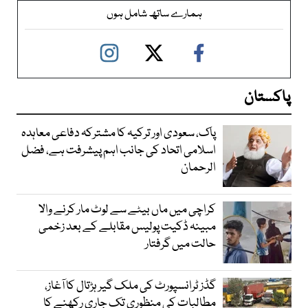
ہمارے ساتھ شامل ہوں
پاکستان
پاک، سعودی اور ترکیہ کا مشترکہ دفاعی معاہدہ
اسلامی اتحاد کی جانب اہم پیشرفت ہے، فضل
الرحمان
کراچی میں ماں بیٹے سے لوٹ مار کرنے والا
مبینہ ڈکیت پولیس مقابلے کے بعد زخمی
حالت میں گرفتار
گڈز ٹرانسپورٹ کی ملک گیر ہڑتال کا آغاز،
مطالبات کی منظوری تک جاری رکھنے کا