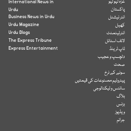
غزہ لہو لہو
International News in
پاکستان
Urdu
Business News in Urdu
انٹر نیشنل
Urdu Magazine
کھیل
Urdu Blogs
انٹرٹینمنٹ
The Express Tribune
لائف اسٹائل
Express Entertainment
ٹاپ ٹرینڈ
دلچسپ و عجیب
صحت
سونے کے نرخ
پیٹرولیم مصنوعات کی قیمتیں
سائنس و ٹیکنالوجی
بلاگ
بزنس
ویڈیوز
جرائم