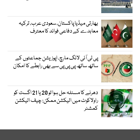
بھارتی میڈیا پاکستان، سعودی عرب، ترکیہ
معاہدے کے دفاعی فوائد کا معترف
پی ٹی آئی لانگ مارچ، اپوزیشن جماعتوں کے
ساتھ ساتھ پی پی پی سے بھی رابطے کا امکان
دھرنے کا مسئلہ حل ہوا تو 20 یا 21 اگست کو
راولاکوٹ میں الیکشن ممکن: چیف الیکشن
کمشنر