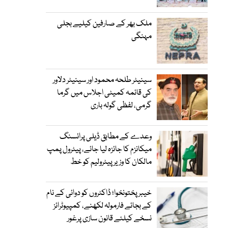
ملک بھر کے صارفین کیلیے بجلی
مہنگی
سینیٹر طلحہ محمود اور سینیٹر دلاور
کی قائمہ کمیٹی اجلاس میں گرما
گرمی، لفظی گولہ باری
وعدے کے مطابق ڈیلی پرائسنگ
میکانزم کا جائزہ لیا جائے، پیٹرول پمپ
مالکان کا وزیرپیٹرولیم کو خط
خیبرپختونخوا؛ ڈاکٹروں کو دوائی کے نام
کے بجائے فارمولہ لکھنے، کمپیوٹرائز
نسخے کیلئے قانون سازی پرغور