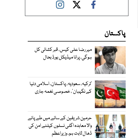
پاکستان
میر رضا علی کیس، قبر کشائی کل
ہوگی، پرانا میڈیکل بورڈ بحال
‘ترکیہ، سعودیہ، پاکستان، اسلامی دنیا
کے نگہبان’، خصوصی نغمہ جاری
حرمین شریفین کے سائے میں طے پانے
والا معاہدہ اگلی نسلوں کیلئے امن کی
ڈھال ثابت ہو، وزیراعظم