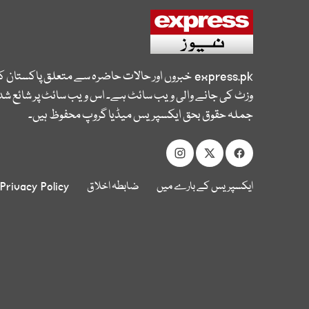
express.pk
خبروں اور حالات حاضرہ سے متعلق پاکستان 
وزٹ کی جانے والی ویب سائٹ ہے۔ اس ویب سائٹ پر شائع شدہ
جملہ حقوق بحق ایکسپریس میڈیا گروپ محفوظ ہیں۔
ایکسپریس کے بارے میں
ضابطہ اخلاق
Privacy Policy