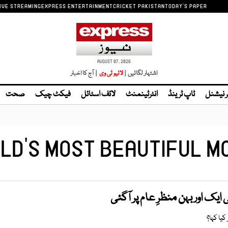
IVE STREAMING
EXPRESS ENTERTAINMENT
CRICKET PAKISTAN
TODAY'S PAPER
AUGUST 07, 2026
اشتہار لگائیں |
| آج کا اخبار
ر نیشنل
ٹاپ ٹرینڈ
انٹرٹینمنٹ
لائف اسٹائل
فیکٹ چیک
صحت
LD'S MOST BEAUTIFUL M
ایک اور بہن منظرِ عام پر آگئی
کیا کہا؟