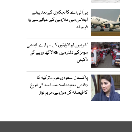
پی آئی اے کا نجکاری کے بعد پہلے
اجلاس میں ملازمین کے حوالے سے بڑا
فیصلہ
’غریبوں اور لاوارثوں کے سہارے‘ ایدھی
ہومز کے دفتر میں 65 لاکھ روپے کی
ڈکیتی
پاکستان، سعودی عرب، ترکیہ کا
دفاعی معاہدہ امت مسلمہ کی تاریخ
کا فیصلہ کن موڑ ہے، مریم نواز