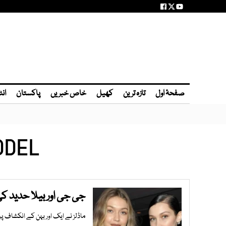
صفحۂ اول
تازہ ترین
کھیل
خاص خبریں
پاکستان
انٹ
ODEL
جی جی اور بیلا حدید کی 
ماڈلز نے ایک اور بہن کے انکشاف پر 