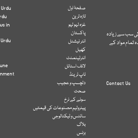
صفحۂ اول
 Urdu
تازہ ترین
rdu
غزہ لہو لہو
ws in
پاکستان
کی سب سے زیادہ
 Urdu
انٹر نیشنل
 تمام مواد کے
کھیل
انٹرٹینمنٹ
bune
لائف اسٹائل
inment
ٹاپ ٹرینڈ
دلچسپ و عجیب
Contact Us
صحت
سونے کے نرخ
پیٹرولیم مصنوعات کی قیمتیں
سائنس و ٹیکنالوجی
بلاگ
بزنس