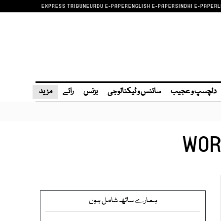
EXPRESS TRIBUNE
URDU E-PAPER
ENGLISH E-PAPER
SINDHI E-PAPER
L
دلچسپ و عجیب
سائنس و ٹیکنالوجی
بزنس
رائے
مزید
WOR
ہمارے ساتھ شامل ہوں