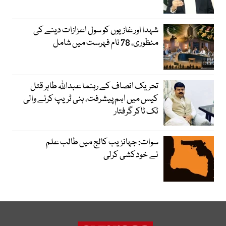
شہدا اور غازیوں کو سول اعزازات دینے کی
منظوری، 78 نام فہرست میں شامل
تحریک انصاف کے رہنما عبداللہ طاہر قتل
کیس میں اہم پیشرفت، ہنی ٹریپ کرنے والی
ٹک ٹاکر گرفتار
سوات: جہانزیب کالج میں طالب علم
نے خودکشی کرلی