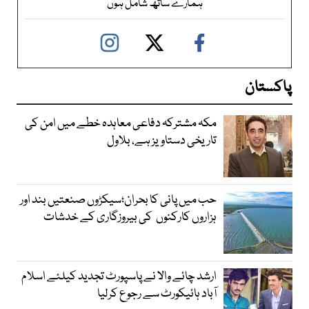
ہمارے ساتھ شامل ہوں
پاکستان
مکہ مشترکہ دفاعی معاہدہ خطے میں امن کی
تاریخی دستاویز ہے، بلاول
حب میں پانی کا بحران؛سیکڑوں صنعتیں بند اور
ہزاروں کارکنوں کی بیروزگاری کے خدشات
ارشد چائے والا نے پاسپورٹ تجدید کیلئے اسلام
آباد ہائیکورٹ سے رجوع کرلیا