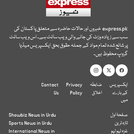
express.pk
خبروں اور حالات حاضرہ سے متعلق پاکستان کی
سب سے زیادہ وزٹ کی جانے والی ویب سائٹ ہے۔ اس ویب سائٹ
پر شائع شدہ تمام مواد کے جملہ حقوق بحق ایکسپریس میڈیا
گروپ محفوظ ہیں۔
ایکسپریس
ضابطہ
Privacy
Contact
کے بارے
اخلاق
Policy
Us
میں
صفحۂ اول
Showbiz News in Urdu
تازہ ترین
Sports News in Urdu
غزہ لہو لہو
International News in