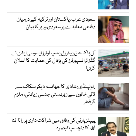
سعودی عرب، پاکستان اور ترکیہ کے درمیان
دفاعی معاہدے پر سعودی وزیر کا بیان
آل پاکستان پیٹرول پمپ اونرز ایسوسی ایشن نے
گڈز ٹرانسپورٹرز کی ہڑتال کی حمایت کا اعلان
کردیا
راولپنڈی: شادی کا جھانسہ دیکر بنکاک سے
لائی خاتون سے زبردستی جنسی زیادتی، ملزم
گرفتار
پیپلز پارٹی کی وفاق میں شراکت داری پر رانا ثنا
اللہ کا دلچسپ تبصرہ