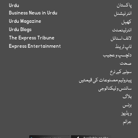
پاکستان
Urdu
Business News in Urdu
انٹر نیشنل
Urdu Magazine
کھیل
Urdu Blogs
انٹرٹینمنٹ
The Express Tribune
لائف اسٹائل
Express Entertainment
ٹاپ ٹرینڈ
دلچسپ و عجیب
صحت
سونے کے نرخ
پیٹرولیم مصنوعات کی قیمتیں
سائنس و ٹیکنالوجی
بلاگ
بزنس
ویڈیوز
جرائم