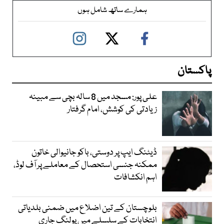
ہمارے ساتھ شامل ہوں
پاکستان
علی پور: مسجد میں 8 سالہ بچی سے مبینہ
زیادتی کی کوشش، امام گرفتار
ڈیٹنگ ایپ پر دوستی، باکو جانیوالی خاتون
ممکنہ جنسی استحصال کے معاملے پر آف لوڈ،
اہم انکشافات
بلوچستان کے تین اضلاع میں ضمنی بلدیاتی
انتخابات کے سلسلے میں پولنگ جاری