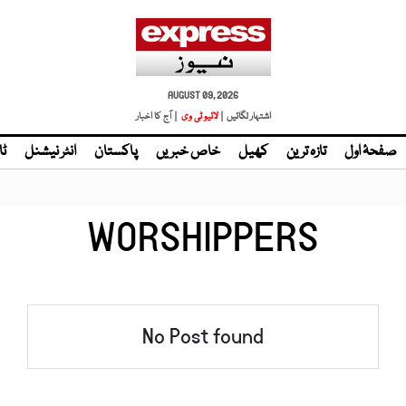
AUGUST 09, 2026
اشتہار لگائیں |
لائیو ٹی وی
| آج کا اخبار
صفحۂ اول
تازہ ترین
کھیل
خاص خبریں
پاکستان
انٹر نیشنل
ٹا
WORSHIPPERS
No Post found