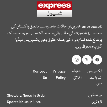
express.pk
خبروں اور حالات حاضرہ سے متعلق پاکستان کی
سب سے زیادہ وزٹ کی جانے والی ویب سائٹ ہے۔ اس ویب سائٹ
پر شائع شدہ تمام مواد کے جملہ حقوق بحق ایکسپریس میڈیا
گروپ محفوظ ہیں۔
ایکسپریس
ضابطہ
Privacy
Contact
کے بارے
اخلاق
Policy
Us
میں
صفحۂ اول
Showbiz News in Urdu
تازہ ترین
Sports News in Urdu