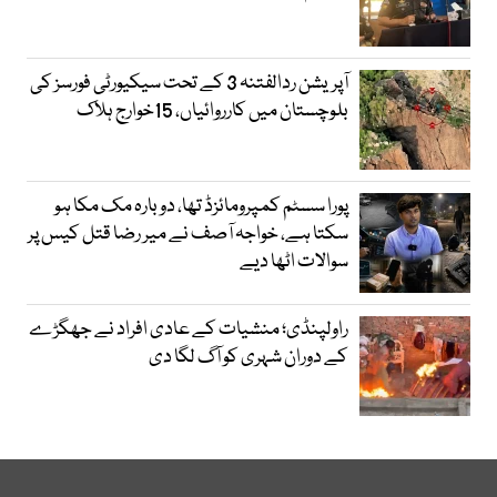
آپریشن ردالفتنہ 3 کے تحت سیکیورٹی فورسز کی
بلوچستان میں کارروائیاں، 15خوارج ہلاک
پورا سسٹم کمپرومائزڈ تھا، دوبارہ مک مکا ہو
سکتا ہے، خواجہ آصف نے میر رضا قتل کیس پر
سوالات اٹھا دیے
راولپنڈی؛ منشیات کے عادی افراد نے جھگڑے
کے دوران شہری کو آگ لگا دی