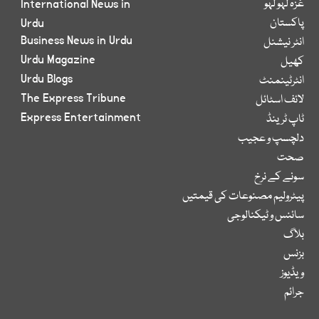
غزہ لہو لہو
International News in
پاکستان
Urdu
Business News in Urdu
انٹر نیشنل
Urdu Magazine
کھیل
Urdu Blogs
انٹرٹینمنٹ
The Express Tribune
لائف اسٹائل
Express Entertainment
ٹاپ ٹرینڈ
دلچسپ و عجیب
صحت
سونے کے نرخ
پیٹرولیم مصنوعات کی قیمتیں
سائنس و ٹیکنالوجی
بلاگ
بزنس
ویڈیوز
جرائم