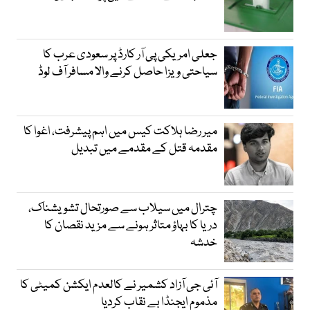
جعلی امریکی پی آر کارڈ پر سعودی عرب کا
سیاحتی ویزا حاصل کرنے والا مسافر آف لوڈ
میر رضا ہلاکت کیس میں اہم پیشرفت، اغوا کا
مقدمہ قتل کے مقدمے میں تبدیل
چترال میں سیلاب سے صورتحال تشویشناک،
دریا کا بہاؤ متاثر ہونے سے مزید نقصان کا
خدشہ
آئی جی آزاد کشمیر نے کالعدم ایکشن کمیٹی کا
مذموم ایجنڈا بے نقاب کردیا