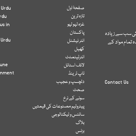
صفحۂ اول
 Urdu
تازہ ترین
rdu
غزہ لہو لہو
ws in
پاکستان
کی سب سے زیادہ
 Urdu
انٹر نیشنل
 تمام مواد کے
کھیل
انٹرٹینمنٹ
bune
لائف اسٹائل
inment
ٹاپ ٹرینڈ
دلچسپ و عجیب
Contact Us
صحت
سونے کے نرخ
پیٹرولیم مصنوعات کی قیمتیں
سائنس و ٹیکنالوجی
بلاگ
بزنس