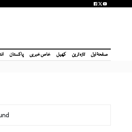
صفحۂ اول
تازہ ترین
کھیل
خاص خبریں
پاکستان
انٹ
und