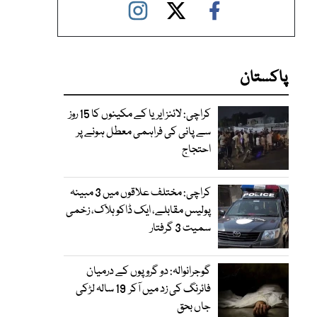
پاکستان
کراچی: لائنز ایریا کے مکینوں کا 15 روز
سے پانی کی فراہمی معطل ہونے پر
احتجاج
کراچی: مختلف علاقوں میں 3 مبینہ
پولیس مقابلے، ایک ڈاکو ہلاک، زخمی
سمیت 3 گرفتار
گوجرانوالہ: دو گروپوں کے درمیان
فائرنگ کی زد میں آکر 19 سالہ لڑکی
جاں بحق