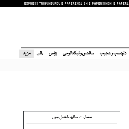
EXPRESS TRIBUNE
URDU E-PAPER
ENGLISH E-PAPER
SINDHI E-PAPER
L
دلچسپ و عجیب
سائنس و ٹیکنالوجی
بزنس
رائے
مزید
ہمارے ساتھ شامل ہوں