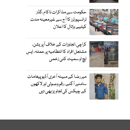
حکومت سے مذاکرات ناکام،گڈز
ٹرانسپورٹرز کا آج سے غیرمعینہ مدت
کیلیے ہڑتال کا اعلان
کراچی: تجاوزات کے خلاف آپریشن،
مشتعل افراد کا انتظامیہ پر حملہ، ایس
ایچ او سمیت کئی زخمی
میر رضا کے مبینہ آخری آڈیو پیغامات
سامنے آگئے، رقم وصولی اور لاکھوں
کے چیکس کی تجاویز بھی دیں