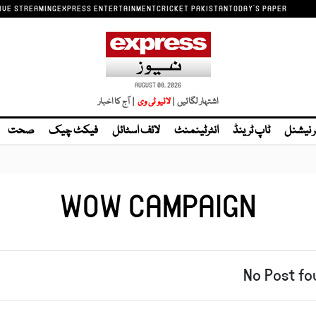
IVE STREAMING
EXPRESS ENTERTAINMENT
CRICKET PAKISTAN
TODAY'S PAPER
AUGUST 08, 2026
اشتہار لگائیں |
| آج کا اخبار
ر نیشنل
ٹاپ ٹرینڈ
انٹرٹینمنٹ
لائف اسٹائل
فیکٹ چیک
صحت
WOW CAMPAIGN
No Post fo