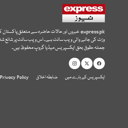
express.pk
خبروں اور حالات حاضرہ سے متعلق پاکستان 
وزٹ کی جانے والی ویب سائٹ ہے۔ اس ویب سائٹ پر شائع شدہ
جملہ حقوق بحق ایکسپریس میڈیا گروپ محفوظ ہیں۔
ایکسپریس کے بارے میں
ضابطہ اخلاق
Privacy Policy