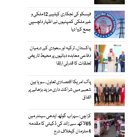
فیسکو کی نجکاری کیلیے 12ملکی و
غیر ملکی کمپنیوں نے اظہارِ دلچسپی
جمع کروا دیا
پاکستان، ترکیہ اور سعودی کے درمیان
دفاعی معاہدہ دہائیوں پر محیط تاریخی
تعلقات کا قدرتی ارتقا
پاک امریکا اقتصادی تعاون، سویا بین
شعبے میں شراکت داری مزید بڑھانے پر
اتفاق
کراچی: سہراب گوٹھ ایدھی سینٹر میں
65لاکھ سے زائد کی ڈکیتی کا مقدمہ
4 ملزمان کیخلاف درج