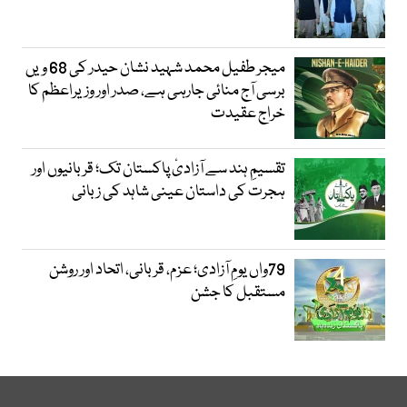
میجر طفیل محمد شہید نشان حیدر کی 68 ویں
برسی آج منائی جارہی ہے، صدر اور وزیراعظم کا
خراج عقیدت
تقسیمِ ہند سے آزادیٔ پاکستان تک؛ قربانیوں اور
ہجرت کی داستان عینی شاہد کی زبانی
79واں یومِ آزادی؛ عزم، قربانی، اتحاد اور روشن
مستقبل کا جشن