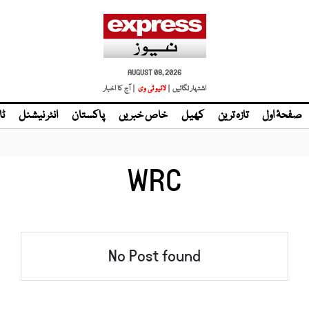
AUGUST 08, 2026
اشتہار لگائیں |
لائیو ٹی وی
| آج کا اخبار
صفحۂ اول
تازہ ترین
کھیل
خاص خبریں
پاکستان
انٹر نیشنل
ٹا
WRC
No Post found