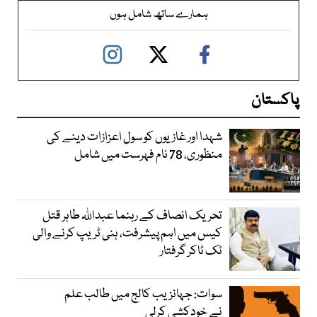
ہمارے ساتھ شامل ہوں
پاکستان
شہدا اور غازیوں کو سول اعزازات دینے کی
منظوری، 78 نام فہرست میں شامل
تحریک انصاف کے رہنما عبداللہ طاہر قتل
کیس میں اہم پیشرفت، ہنی ٹریپ کرنے والی
ٹک ٹاکر گرفتار
سوات: جہانزیب کالج میں طالب علم
نے خودکشی کرلی