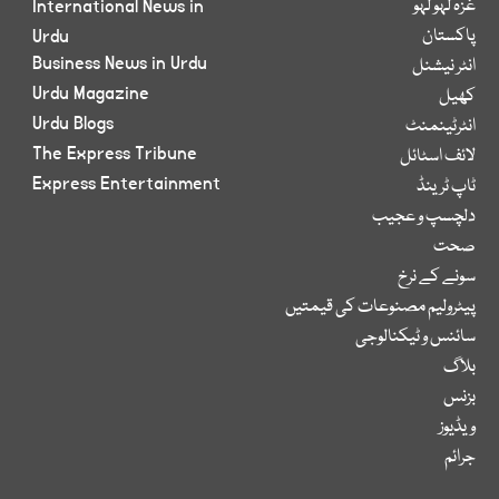
غزہ لہو لہو
International News in
پاکستان
Urdu
Business News in Urdu
انٹر نیشنل
Urdu Magazine
کھیل
Urdu Blogs
انٹرٹینمنٹ
The Express Tribune
لائف اسٹائل
Express Entertainment
ٹاپ ٹرینڈ
دلچسپ و عجیب
صحت
سونے کے نرخ
پیٹرولیم مصنوعات کی قیمتیں
سائنس و ٹیکنالوجی
بلاگ
بزنس
ویڈیوز
جرائم