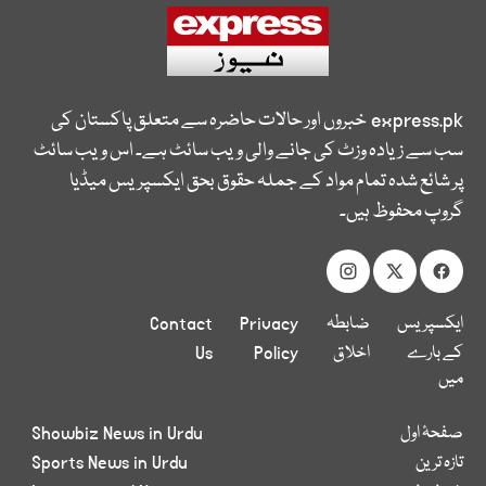
express.pk
خبروں اور حالات حاضرہ سے متعلق پاکستان کی
سب سے زیادہ وزٹ کی جانے والی ویب سائٹ ہے۔ اس ویب سائٹ
پر شائع شدہ تمام مواد کے جملہ حقوق بحق ایکسپریس میڈیا
گروپ محفوظ ہیں۔
ایکسپریس
ضابطہ
Privacy
Contact
کے بارے
اخلاق
Policy
Us
میں
صفحۂ اول
Showbiz News in Urdu
تازہ ترین
Sports News in Urdu