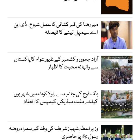
میر رضا کی قبر کشائی کا عمل شروع ، ڈی این
اے سیمپل لینے کا فیصلہ
آزاد جموں و کشمیر کے غیور عوام کا پاکستان
سے والہانہ محبت کا اظہار
پاک فوج کی جانب سے راولاکوٹ میں شہریوں
کیلئے مفت میڈیکل کیمپس کا انعقاد
وزیر اعظم شہباز شریف کی وفد کے ہمراہ روضہ
رسول ﷺ پر حاضری