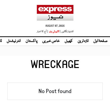
AUGUST 07, 2026
اشتہار لگائیں |
لائیو ٹی وی
| آج کا اخبار
صفحۂ اول
تازہ ترین
کھیل
خاص خبریں
پاکستان
انٹر نیشنل
ٹا
WRECKAGE
No Post found