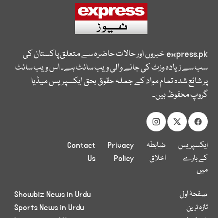
express.pk
خبروں اور حالات حاضرہ سے متعلق پاکستان کی
سب سے زیادہ وزٹ کی جانے والی ویب سائٹ ہے۔ اس ویب سائٹ
پر شائع شدہ تمام مواد کے جملہ حقوق بحق ایکسپریس میڈیا
گروپ محفوظ ہیں۔
ایکسپریس
ضابطہ
Privacy
Contact
کے بارے
اخلاق
Policy
Us
میں
صفحۂ اول
Showbiz News in Urdu
تازہ ترین
Sports News in Urdu