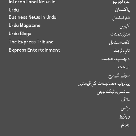
غزہ لہو لہو
International News in
پاکستان
Urdu
Business News in Urdu
انٹر نیشنل
Urdu Magazine
کھیل
Urdu Blogs
انٹرٹینمنٹ
The Express Tribune
لائف اسٹائل
Express Entertainment
ٹاپ ٹرینڈ
دلچسپ و عجیب
صحت
سونے کے نرخ
پیٹرولیم مصنوعات کی قیمتیں
سائنس و ٹیکنالوجی
بلاگ
بزنس
ویڈیوز
جرائم