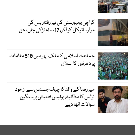
کراچی یونیورسٹی کی تیز رفتار بس کی
موٹرسائیکل کو ٹکر، 17 سالہ لڑکی جاں بحق
جماعت اسلامی کا ملک بھر میں 510 مقامات
پر دھرنوں کا اعلان
میر رضا کے والد کا چیف جسٹس سے از خود
نوٹس کا مطالبہ، پولیس تفتیش پر سنگین
سوالات اٹھا دیے