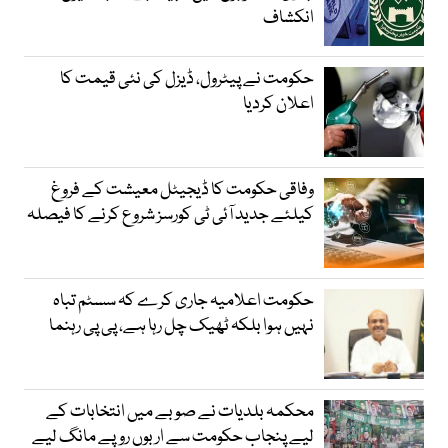
انکشاف
حکومت نے پیٹرول، ڈیزل کی نئی قیمت کا
اعلان کردیا
وفاقی حکومت کا ڈیجیٹل معیشت کے فروغ
کیلئے جدید آئی ٹی کورسز شروع کرنے کا فیصلہ
حکومت اعلامیہ جاری کرے کہ سسٹم تباہ
نہیں ہوا بلکہ ٹھیک چل رہا ہے، پی پی رہنما
محکمہ بلدیات نے صوبے میں انتخابات کے
لیے پنجاب حکومت سے اربوں روپے مانگ لیے