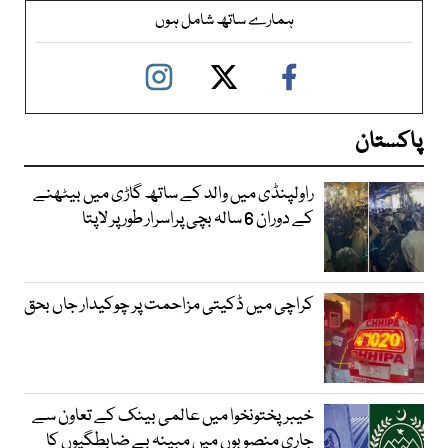
ہمارے ساتھ شامل ہوں
پاکستان
راولپنڈی میں والد کے ساتھ گاڑی میں بیٹھنے
کے دوران 6 سالہ بچی پراسرار طور پر لاپتا
کراچی میں ڈکیتی مزاحمت پر چوکیدار جاں بحق
خیبرپختونخوا میں عالمی بینک کے تعاون سے
جاری منصوبوں میں مبینہ بے ضابطگیوں کا