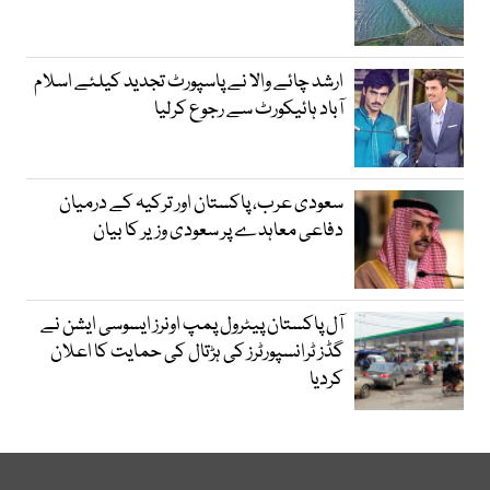
ارشد چائے والا نے پاسپورٹ تجدید کیلئے اسلام
آباد ہائیکورٹ سے رجوع کرلیا
سعودی عرب، پاکستان اور ترکیہ کے درمیان
دفاعی معاہدے پر سعودی وزیر کا بیان
آل پاکستان پیٹرول پمپ اونرز ایسوسی ایشن نے
گڈز ٹرانسپورٹرز کی ہڑتال کی حمایت کا اعلان
کردیا