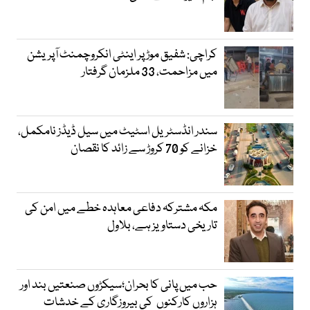
کراچی: شفیق موڑ پر اینٹی انکروچمنٹ آپریشن
میں مزاحمت، 33 ملزمان گرفتار
سندر انڈسٹریل اسٹیٹ میں سیل ڈیڈز نامکمل،
خزانے کو 70 کروڑ سے زائد کا نقصان
مکہ مشترکہ دفاعی معاہدہ خطے میں امن کی
تاریخی دستاویز ہے، بلاول
حب میں پانی کا بحران؛سیکڑوں صنعتیں بند اور
ہزاروں کارکنوں کی بیروزگاری کے خدشات