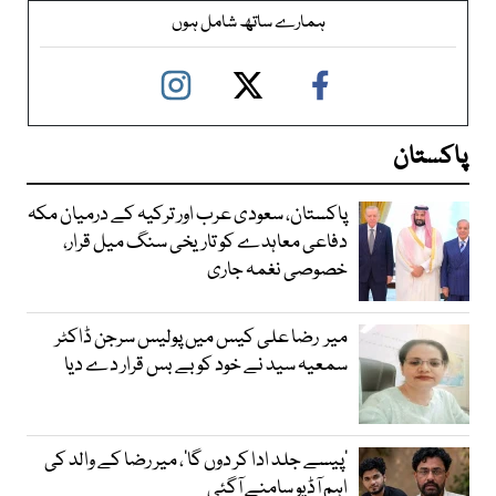
ہمارے ساتھ شامل ہوں
پاکستان
پاکستان، سعودی عرب اور ترکیہ کے درمیان مکہ
دفاعی معاہدے کو تاریخی سنگ میل قرار،
خصوصی نغمہ جاری
میر رضا علی کیس میں پولیس سرجن ڈاکٹر
سمعیہ سید نے خود کو بے بس قرار دے دیا
’پیسے جلد ادا کر دوں گا‘، میر رضا کے والد کی
اہم آڈیو سامنے آگئی