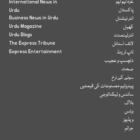
غزہ لہو لہو
International News in
پاکستان
Urdu
Business News in Urdu
انٹر نیشنل
Urdu Magazine
کھیل
Urdu Blogs
انٹرٹینمنٹ
The Express Tribune
لائف اسٹائل
Express Entertainment
ٹاپ ٹرینڈ
دلچسپ و عجیب
صحت
سونے کے نرخ
پیٹرولیم مصنوعات کی قیمتیں
سائنس و ٹیکنالوجی
بلاگ
بزنس
ویڈیوز
جرائم