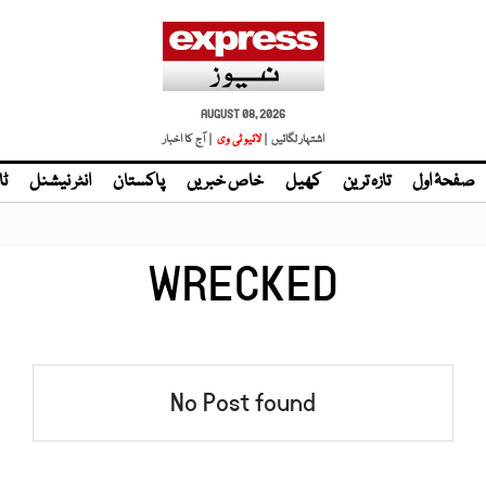
AUGUST 08, 2026
اشتہار لگائیں |
لائیو ٹی وی
| آج کا اخبار
صفحۂ اول
تازہ ترین
کھیل
خاص خبریں
پاکستان
انٹر نیشنل
ٹا
WRECKED
No Post found