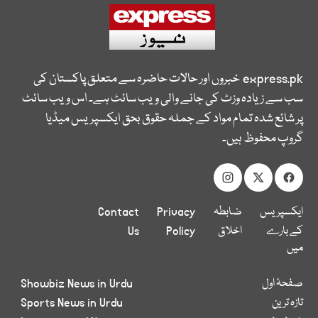
express.pk
خبروں اور حالات حاضرہ سے متعلق پاکستان کی
سب سے زیادہ وزٹ کی جانے والی ویب سائٹ ہے۔ اس ویب سائٹ
پر شائع شدہ تمام مواد کے جملہ حقوق بحق ایکسپریس میڈیا
گروپ محفوظ ہیں۔
ایکسپریس
ضابطہ
Privacy
Contact
کے بارے
اخلاق
Policy
Us
میں
صفحۂ اول
Showbiz News in Urdu
تازہ ترین
Sports News in Urdu