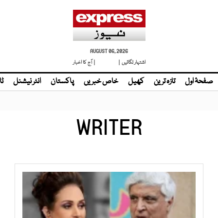
AUGUST 06, 2026
اشتہار لگائیں |
لائیو ٹی وی
| آج کا اخبار
صفحۂ اول
تازہ ترین
کھیل
خاص خبریں
پاکستان
انٹر نیشنل
ٹا
WRITER