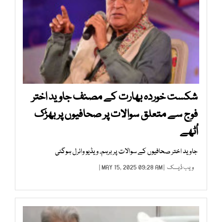
شکست خوردہ بھارت کے مصنف جاوید اختر
فوج سے متعلق سوالات پر صحافیوں پر بھڑک
اُٹھے
جاوید اختر صحافیوں کے سوالات پر برہم، ویڈیو وائرل ہوگئی
ویب ڈیسک
| MAY 15, 2025 09:28 AM |