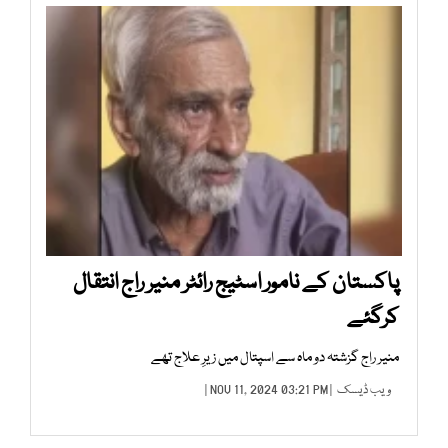
پاکستان کے نامور اسٹیج رائٹر منیر راج انتقال
کرگئے
منیر راج گزشتہ دو ماہ سے اسپتال میں زیرِ علاج تھے
ویب ڈیسک
| NOV 11, 2024 03:21 PM |