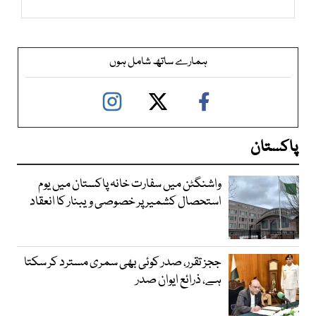
ہمارے ساتھ شامل ہوں
پاکستان
واشنگٹن میں سفارت خانہ پاکستان میں یوم
استحصال کشمیر پر خصوصی ویبنار کا انعقاد
ججز تقرر، صدر کوئی بھی سمری مسترد کر سکتا
ہے، ذرائع ایوان صدر