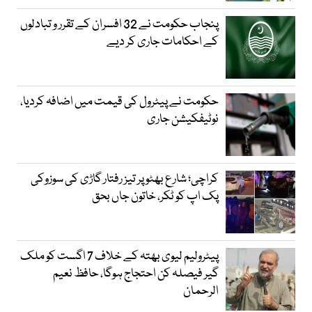
پنجاب حکومت نے 32 افسران کے تقرر و تبادلوں
کے احکامات جاری کر دیے
حکومت نے پیٹرول کی قیمت میں اضافہ کردیا،
نوٹیفکیشن جاری
کراچی؛ شارع بھٹو پر تیز رفتار گاڑی کی سوزوکی
پک اپ کو ٹکر، خاتون جاں بحق
پیٹرولیم لیوی بھتہ کے خلاف 7 اگست کو ملک
گیر فیصلہ کن احتجاج ہوگا، حافظ نعیم
الرحمان