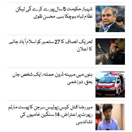
شہباز حکومت 5 سال پورے کرے گی لیکن
نظام تباہ ہوچکا ہے، محسن نقوی
تحریک انصاف کا 27 ستمبر کو اسلام آباد جانے
کا اعلان
بنوں میں مبینہ ڈرون حملہ، ایک شخص جاں
بحق، دو زخمی
میر رضا قتل کیس: پولیس سرجن کا پوسٹ مارٹم
رپورٹ پر اعتراض، 14 سنگین خامیوں کی
نشاندہی