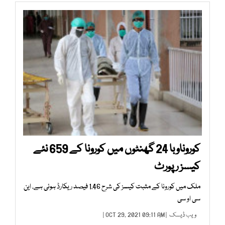
کوروناوبا 24 گھنٹوں میں کورونا کے 659 نئے
کیسز رپورٹ
ملک میں کورونا کے مثبت کیسز کی شرح 1.46 فیصد ریکارڈ ہوئی ہے، این
سی او سی
ویب ڈیسک
| OCT 29, 2021 09:11 AM |