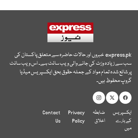
express.pk
خبروں اور حالات حاضرہ سے متعلق پاکستان کی
سب سے زیادہ وزٹ کی جانے والی ویب سائٹ ہے۔ اس ویب سائٹ
پر شائع شدہ تمام مواد کے جملہ حقوق بحق ایکسپریس میڈیا
گروپ محفوظ ہیں۔
ایکسپریس
ضابطہ
Privacy
Contact
کے بارے
اخلاق
Policy
Us
میں