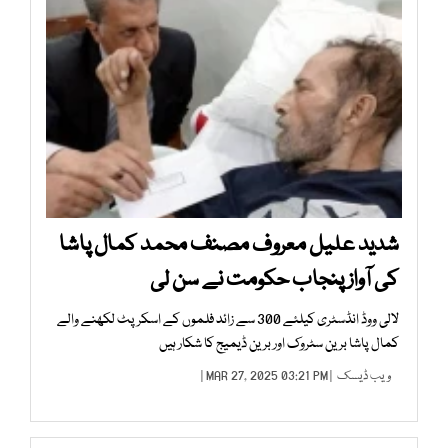
شدید علیل معروف مصنف محمد کمال پاشا
کی آواز پنجاب حکومت نے سن لی
لالی ووڈ انڈسٹری کیلئے 300 سے زائد فلموں کے اسکرپٹ لکھنے والے
کمال پاشا برین سٹروک اور برین ڈیمیج کا شکار ہیں
ویب ڈیسک
| MAR 27, 2025 03:21 PM |