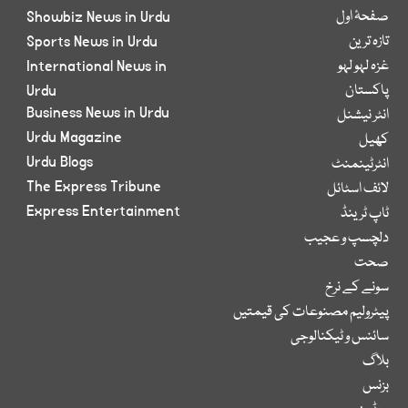
صفحۂ اول
Showbiz News in Urdu
تازہ ترین
Sports News in Urdu
غزہ لہو لہو
International News in
پاکستان
Urdu
Business News in Urdu
انٹر نیشنل
Urdu Magazine
کھیل
Urdu Blogs
انٹرٹینمنٹ
The Express Tribune
لائف اسٹائل
Express Entertainment
ٹاپ ٹرینڈ
دلچسپ و عجیب
صحت
سونے کے نرخ
پیٹرولیم مصنوعات کی قیمتیں
سائنس و ٹیکنالوجی
بلاگ
بزنس