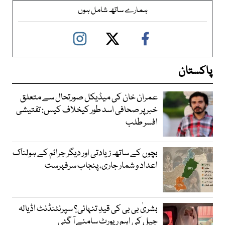
ہمارے ساتھ شامل ہوں
پاکستان
عمران خان کی میڈیکل صورتحال سے متعلق
خبر پر صحافی اسد طور کیخلاف کیس: تفتیشی
افسر طلب
بچوں کے ساتھ زیادتی اور دیگر جرائم کے ہولناک
اعداد و شمار جاری، پنجاب سرفہرست
بشریٰ بی بی کی قیدِ تنہائی؟ سپرنٹنڈنٹ اڈیالہ
جیل کی اہم رپورٹ سامنے آ گئی