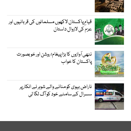
قیامِ پاکستان لاکھوں مسلمانوں کی قربانیوں اور
عزم کی لازوال داستان
ننھی آوازوں کا بڑا پیغام؛ روشن اور خوبصورت
پاکستان کا خواب
ناراض بیوی کو منانے والے شوہر نے انکار پر
سسرال کے سامنے خود کو آگ لگا لی