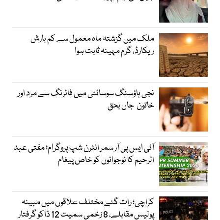
ملک میں گزشتہ ماہ معمول سے کم بارش
ریکارڈ، گرم مہینہ ثابت ہوا
نجی ہاؤسنگ سوسائٹی میں فائرنگ سے مرد اور
خاتون جاں بحق
آئی ایس پی آر سمر انٹرن شپ پروگرام؛ مفتی عبد
الرحیم کا نوجوانوں کو خاص پیغام
کراچی؛ رات گئے مختلف علاقوں میں مبینہ
پولیس مقابلے، 8 زخمی سمیت 12 ڈاکو گرفتار