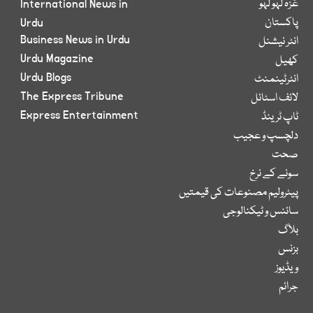
غزہ لہو لہو
International News in
پاکستان
Urdu
Business News in Urdu
انٹر نیشنل
Urdu Magazine
کھیل
Urdu Blogs
انٹرٹینمنٹ
The Express Tribune
لائف اسٹائل
Express Entertainment
ٹاپ ٹرینڈ
دلچسپ و عجیب
صحت
سونے کے نرخ
پیٹرولیم مصنوعات کی قیمتیں
سائنس و ٹیکنالوجی
بلاگ
بزنس
ویڈیوز
جرائم