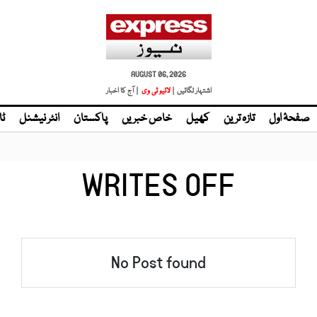
AUGUST 06, 2026
اشتہار لگائیں |
| آج کا اخبار
صفحۂ اول
تازہ ترین
کھیل
خاص خبریں
پاکستان
انٹر نیشنل
ٹا
WRITES OFF
No Post found