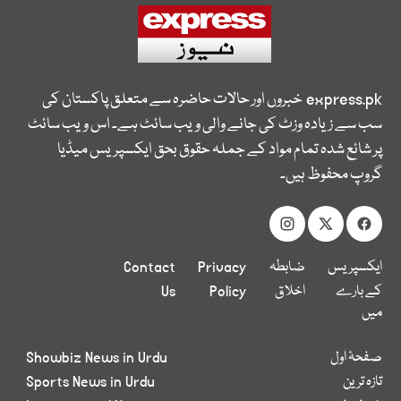
express.pk
خبروں اور حالات حاضرہ سے متعلق پاکستان کی
سب سے زیادہ وزٹ کی جانے والی ویب سائٹ ہے۔ اس ویب سائٹ
پر شائع شدہ تمام مواد کے جملہ حقوق بحق ایکسپریس میڈیا
گروپ محفوظ ہیں۔
ایکسپریس
ضابطہ
Privacy
Contact
کے بارے
اخلاق
Policy
Us
میں
صفحۂ اول
Showbiz News in Urdu
تازہ ترین
Sports News in Urdu