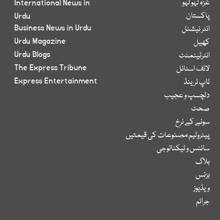
غزہ لہو لہو
International News in
پاکستان
Urdu
Business News in Urdu
انٹر نیشنل
Urdu Magazine
کھیل
Urdu Blogs
انٹرٹینمنٹ
The Express Tribune
لائف اسٹائل
Express Entertainment
ٹاپ ٹرینڈ
دلچسپ و عجیب
صحت
سونے کے نرخ
پیٹرولیم مصنوعات کی قیمتیں
سائنس و ٹیکنالوجی
بلاگ
بزنس
ویڈیوز
جرائم