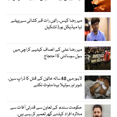
میر رضا کیس، راتوں رات قبر کشائی سے پہلے
نیا میڈیکل بورڈ تشکیل
میر رضا علی کے انصاف کیلیے کراچی میں
سول سوسائٹی کا احتجاج
لاہور میں 40 سالہ خاتون کے قتل کا ڈراپ سین،
شوہر اور سوتیلا بیٹا ملوث نکلے
حکومت سندھ کے تعاون سے قدرتی آفات سے
متاثرہ افراد کیلئے گھر تعمیر کر رہے ہیں،