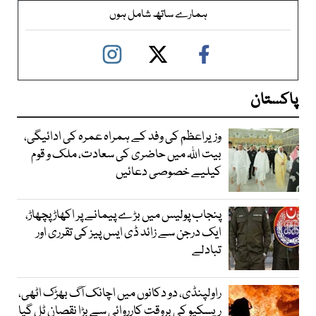
ہمارے ساتھ شامل ہوں
پاکستان
وزیراعظم کی وفد کے ہمراہ عمرہ کی ادائیگی،
بیت اللہ میں حاضری کی سعادت، ملک و قوم
کیلیے خصوصی دعائیں
پنجاب پولیس میں بڑے پیمانے پر اکھاڑ پچھاڑ،
ایک درجن سے زائد ڈی ایس پیز کی تقرری اور
تبادلے
راولپنڈی، دو دکانوں میں اچانک آگ بھڑک اٹھی،
ریسکیو کی بروقت کارروائی سے بڑا نقصان ٹل گیا