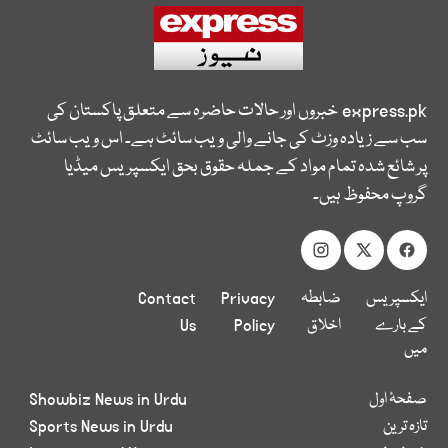
express.pk
خبروں اور حالات حاضرہ سے متعلق پاکستان کی
سب سے زیادہ وزٹ کی جانے والی ویب سائٹ ہے۔ اس ویب سائٹ
پر شائع شدہ تمام مواد کے جملہ حقوق بحق ایکسپریس میڈیا
گروپ محفوظ ہیں۔
ایکسپریس
ضابطہ
Privacy
Contact
کے بارے
اخلاق
Policy
Us
میں
صفحۂ اول
Showbiz News in Urdu
تازہ ترین
Sports News in Urdu