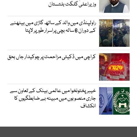
وزیراعلیٰ گلگت بلتستان
راولپنڈی میں والد کے ساتھ گاڑی میں بیٹھنے
کے دوران 6 سالہ بچی پراسرار طور پر لاپتا
کراچی میں ڈکیتی مزاحمت پر چوکیدار جاں بحق
خیبرپختونخوا میں عالمی بینک کے تعاون سے
جاری منصوبوں میں مبینہ بے ضابطگیوں کا
انکشاف