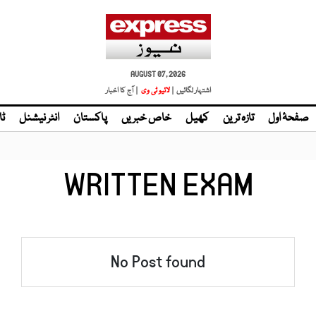
AUGUST 07, 2026
اشتہار لگائیں |
لائیو ٹی وی
| آج کا اخبار
صفحۂ اول
تازہ ترین
کھیل
خاص خبریں
پاکستان
انٹر نیشنل
ٹا
WRITTEN EXAM
No Post found