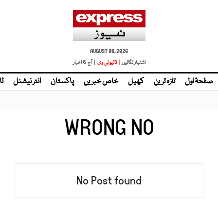
AUGUST 08, 2026
اشتہار لگائیں |
لائیو ٹی وی
| آج کا اخبار
صفحۂ اول
تازہ ترین
کھیل
خاص خبریں
پاکستان
انٹر نیشنل
ٹا
WRONG NO
No Post found