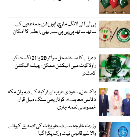
پی ٹی آئی لانگ مارچ، اپوزیشن جماعتوں کے
ساتھ ساتھ پی پی پی سے بھی رابطے کا امکان
دھرنے کا مسئلہ حل ہوا تو 20 یا 21 اگست کو
راولاکوٹ میں الیکشن ممکن: چیف الیکشن
کمشنر
پاکستان، سعودی عرب اور ترکیہ کے درمیان مکہ
دفاعی معاہدے کو تاریخی سنگ میل قرار،
خصوصی نغمہ جاری
وزارت خارجہ سے دستاویزات کی تصدیق کروانے
والا غیرقانونی نیٹ ورک پکڑا گیا