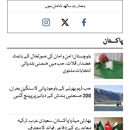
ہمارے ساتھ شامل ہوں
پاکستان
بلوچستان؛ امن و امان کی صورتحال کے باعث
خضدار، قلات، حب میں ضمنی بلدیاتی
انتخابات ملتوی
حب ڈیم بھرنے کے باوجود پانی کا سنگین بحران،
300 صنعتیں بندش کے دہانے پر پہنچ گئیں
بھارتی میڈیا پاکستان، سعودی عرب، ترکیہ
معاہدے کے دفاعی فوائد کا معترف