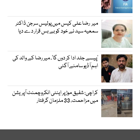
میر رضا علی کیس میں پولیس سرجن ڈاکٹر
سمعیہ سید نے خود کو بے بس قرار دے دیا
’پیسے جلد ادا کر دوں گا‘، میر رضا کے والد کی
اہم آڈیو سامنے آگئی
کراچی: شفیق موڑ پر اینٹی انکروچمنٹ آپریشن
میں مزاحمت، 33 ملزمان گرفتار