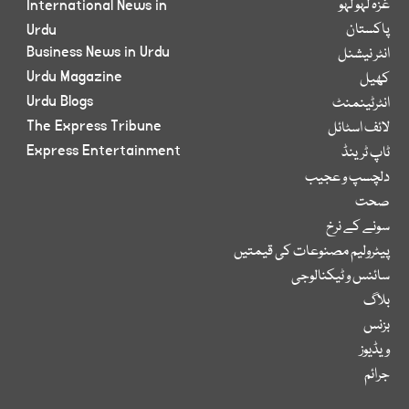
غزہ لہو لہو
International News in
پاکستان
Urdu
Business News in Urdu
انٹر نیشنل
Urdu Magazine
کھیل
Urdu Blogs
انٹرٹینمنٹ
The Express Tribune
لائف اسٹائل
Express Entertainment
ٹاپ ٹرینڈ
دلچسپ و عجیب
صحت
سونے کے نرخ
پیٹرولیم مصنوعات کی قیمتیں
سائنس و ٹیکنالوجی
بلاگ
بزنس
ویڈیوز
جرائم