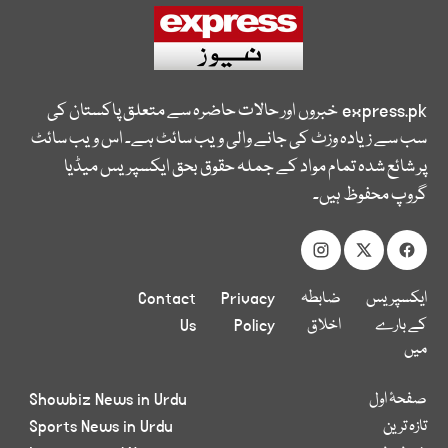
express.pk
خبروں اور حالات حاضرہ سے متعلق پاکستان کی
سب سے زیادہ وزٹ کی جانے والی ویب سائٹ ہے۔ اس ویب سائٹ
پر شائع شدہ تمام مواد کے جملہ حقوق بحق ایکسپریس میڈیا
گروپ محفوظ ہیں۔
ایکسپریس
ضابطہ
Privacy
Contact
کے بارے
اخلاق
Policy
Us
میں
صفحۂ اول
Showbiz News in Urdu
تازہ ترین
Sports News in Urdu