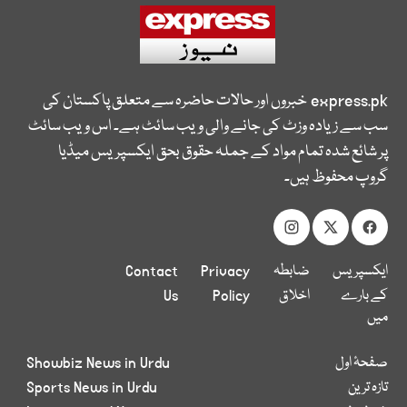
express.pk
خبروں اور حالات حاضرہ سے متعلق پاکستان کی
سب سے زیادہ وزٹ کی جانے والی ویب سائٹ ہے۔ اس ویب سائٹ
پر شائع شدہ تمام مواد کے جملہ حقوق بحق ایکسپریس میڈیا
گروپ محفوظ ہیں۔
ایکسپریس
ضابطہ
Privacy
Contact
کے بارے
اخلاق
Policy
Us
میں
صفحۂ اول
Showbiz News in Urdu
تازہ ترین
Sports News in Urdu