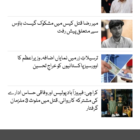
میر رضا قتل کیس میں مشکوک گیسٹ ہاؤس
سے متعلق پیش رفت
ترسیلاتِ زر میں نمایاں اضافہ، وزیراعظم کا
اوورسیز پاکستانیوں کو خراجِ تحسین
کراچی: فیروز آباد پولیس اور وفاقی حساس ادارے
کی مشترکہ کارروائی، قتل میں ملوث 3 ملزمان
گرفتار