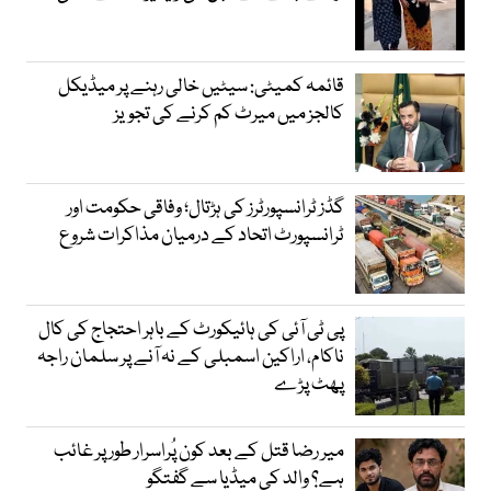
قائمہ کمیٹی: سیٹیں خالی رہنے پر میڈیکل
کالجز میں میرٹ کم کرنے کی تجویز
گڈز ٹرانسپورٹرز کی ہڑتال؛ وفاقی حکومت اور
ٹرانسپورٹ اتحاد کے درمیان مذاکرات شروع
پی ٹی آئی کی ہائیکورٹ کے باہر احتجاج کی کال
ناکام، اراکین اسمبلی کے نہ آنے پر سلمان راجہ
پھٹ پڑے
میر رضا قتل کے بعد کون پُراسرار طور پر غائب
ہے؟ والد کی میڈیا سے گفتگو