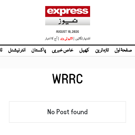
AUGUST 10, 2026
اشتہار لگائیں |
لائیو ٹی وی
| آج کا اخبار
صفحۂ اول
تازہ ترین
کھیل
خاص خبریں
پاکستان
انٹر نیشنل
ٹا
WRRC
No Post found