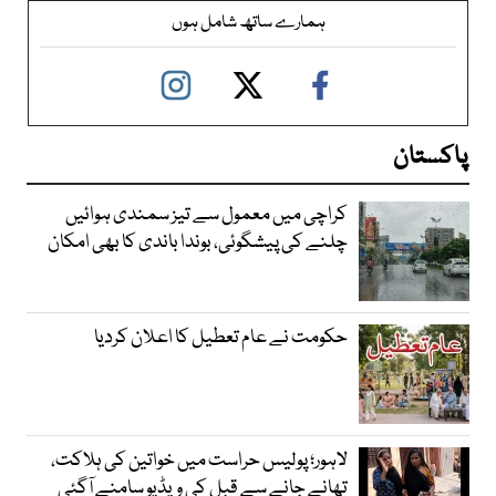
ہمارے ساتھ شامل ہوں
پاکستان
کراچی میں معمول سے تیز سمندی ہوائیں
چلنے کی پیشگوئی، بوندا باندی کا بھی امکان
حکومت نے عام تعطیل کا اعلان کردیا
لاہور؛ پولیس حراست میں خواتین کی ہلاکت،
تھانے جانے سے قبل کی ویڈیو سامنے آگئی