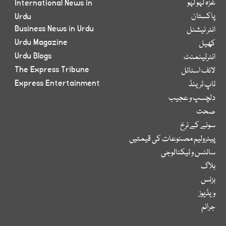
غزہ لہو لہو
International News in
پاکستان
Urdu
Business News in Urdu
انٹر نیشنل
Urdu Magazine
کھیل
Urdu Blogs
انٹرٹینمنٹ
The Express Tribune
لائف اسٹائل
Express Entertainment
ٹاپ ٹرینڈ
دلچسپ و عجیب
صحت
سونے کے نرخ
پیٹرولیم مصنوعات کی قیمتیں
سائنس و ٹیکنالوجی
بلاگ
بزنس
ویڈیوز
جرائم