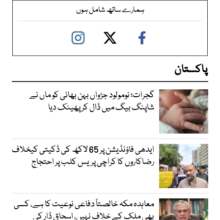
ہمارے ساتھ شامل ہوں
پاکستان
گجرات؛ نومولود جڑواں بہن بھائی کو ماں نے
شاپنگ بیگ میں ڈال کر پھینک دیا
ایدھی فاؤنڈیشن پر 65 لاکھ کی ڈکیتی کیخلاف
رضاکاروں کا کراچی پریس کلب پر احتجاج
معاہدہ مکہ خالصتاً دفاعی نوعیت کا ہے، کسی
بھی ملک کے خلاف نہیں، اسحاق ڈار کی