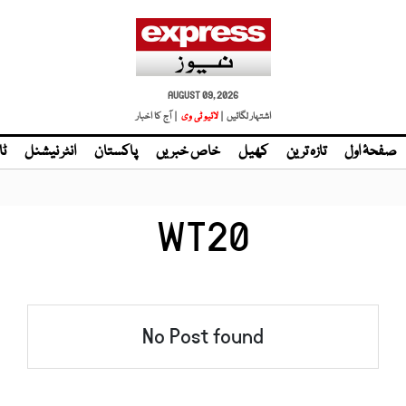
AUGUST 09, 2026
اشتہار لگائیں |
لائیو ٹی وی
| آج کا اخبار
صفحۂ اول
تازہ ترین
کھیل
خاص خبریں
پاکستان
انٹر نیشنل
ٹا
WT20
No Post found