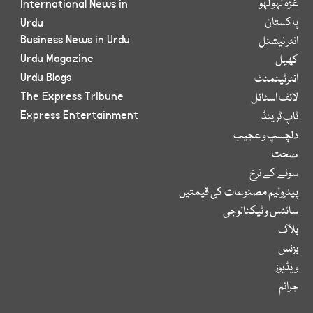
غزہ لہو لہو
International News in
پاکستان
Urdu
Business News in Urdu
انٹر نیشنل
Urdu Magazine
کھیل
Urdu Blogs
انٹرٹینمنٹ
The Express Tribune
لائف اسٹائل
Express Entertainment
ٹاپ ٹرینڈ
دلچسپ و عجیب
صحت
سونے کے نرخ
پیٹرولیم مصنوعات کی قیمتیں
سائنس و ٹیکنالوجی
بلاگ
بزنس
ویڈیوز
جرائم