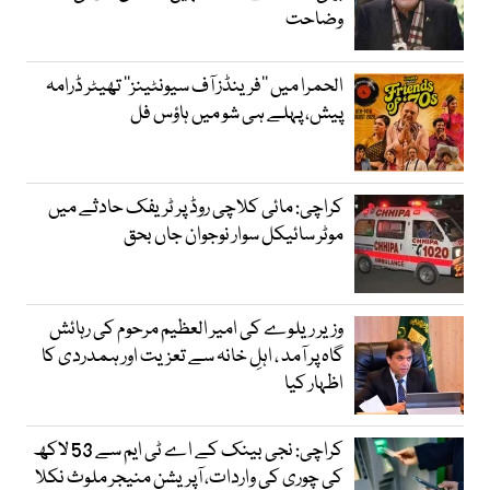
وضاحت
الحمرا میں ’’فرینڈز آف سیونٹینز‘‘ تھیٹر ڈرامہ
پیش، پہلے ہی شو میں ہاؤس فل
کراچی: مائی کلاچی روڈ پر ٹریفک حادثے میں
موٹر سائیکل سوار نوجوان جاں بحق
وزیر ریلوے کی امیر العظیم مرحوم کی رہائش
گاہ پر آمد ، اہلِ خانہ سے تعزیت اور ہمدردی کا
اظہار کیا
کراچی: نجی بینک کے اے ٹی ایم سے 53 لاکھ
کی چوری کی واردات، آپریشن منیجر ملوث نکلا