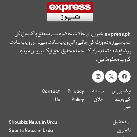
express.pk
خبروں اور حالات حاضرہ سے متعلق پاکستان کی
سب سے زیادہ وزٹ کی جانے والی ویب سائٹ ہے۔ اس ویب سائٹ
پر شائع شدہ تمام مواد کے جملہ حقوق بحق ایکسپریس میڈیا
گروپ محفوظ ہیں۔
ایکسپریس
ضابطہ
Privacy
Contact
کے بارے
اخلاق
Policy
Us
میں
صفحۂ اول
Showbiz News in Urdu
تازہ ترین
Sports News in Urdu