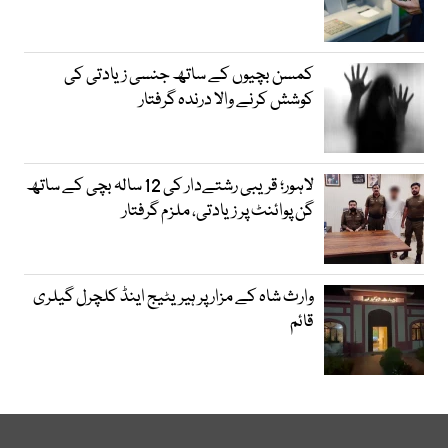
کمسن بچیوں کے ساتھ جنسی زیادتی کی
کوشش کرنے والا درندہ گرفتار
لاہور؛ قریبی رشتےدار کی 12 سالہ بچی کے ساتھ
گن پوائنٹ پر زیادتی، ملزم گرفتار
وارث شاہ کے مزار پر ہیریٹیج اینڈ کلچرل گیلری
قائم