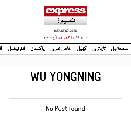
AUGUST 07, 2026
اشتہار لگائیں |
| آج کا اخبار
صفحۂ اول
تازہ ترین
کھیل
خاص خبریں
پاکستان
انٹر نیشنل
ٹا
WU YONGNING
No Post found