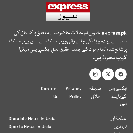
express.pk
خبروں اور حالات حاضرہ سے متعلق پاکستان کی
سب سے زیادہ وزٹ کی جانے والی ویب سائٹ ہے۔ اس ویب سائٹ
پر شائع شدہ تمام مواد کے جملہ حقوق بحق ایکسپریس میڈیا
گروپ محفوظ ہیں۔
ایکسپریس
ضابطہ
Privacy
Contact
کے بارے
اخلاق
Policy
Us
میں
صفحۂ اول
Showbiz News in Urdu
تازہ ترین
Sports News in Urdu