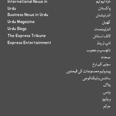
غزہ لہو لہو
International News in
پاکستان
Urdu
Business News in Urdu
انٹر نیشنل
Urdu Magazine
کھیل
Urdu Blogs
انٹرٹینمنٹ
The Express Tribune
لائف اسٹائل
Express Entertainment
ٹاپ ٹرینڈ
دلچسپ و عجیب
صحت
سونے کے نرخ
پیٹرولیم مصنوعات کی قیمتیں
سائنس و ٹیکنالوجی
بلاگ
بزنس
ویڈیوز
جرائم