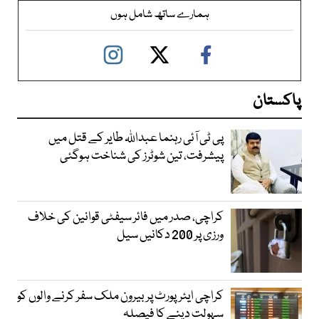
ہمارے ساتھ شامل ہوں
پاکستان
پی ٹی آئی رہنما عبداللہ طایر کے قتل میں
پیشرفت، تین شوٹرز کی شناخت ہوگئی
کراچی، صدر میں فائر سیفٹی قوانین کی خلاف
ورزی پر 200 دکانیں سیل
کراچی ایئرپورٹ پر بیرون ملک سفر کرنے والوں کو
سہولت دینے کا فیصلہ