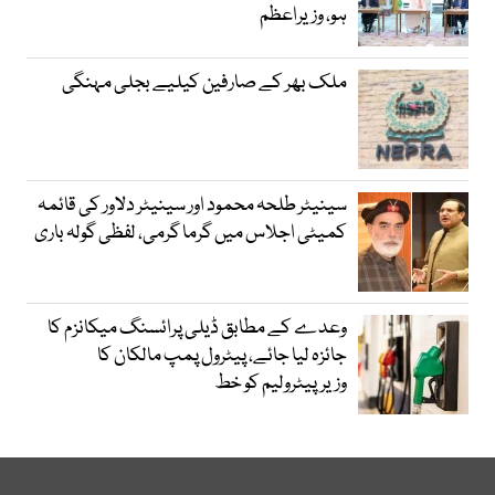
ہو، وزیراعظم
ملک بھر کے صارفین کیلیے بجلی مہنگی
سینیٹر طلحہ محمود اور سینیٹر دلاور کی قائمہ
کمیٹی اجلاس میں گرما گرمی، لفظی گولہ باری
وعدے کے مطابق ڈیلی پرائسنگ میکانزم کا
جائزہ لیا جائے، پیٹرول پمپ مالکان کا
وزیرپیٹرولیم کو خط