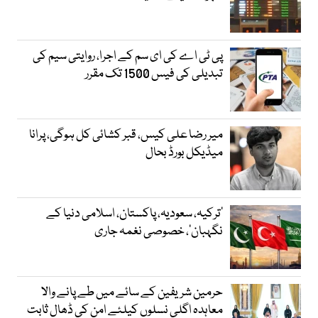
پی ٹی اے کی ای سم کے اجرا، روایتی سیم کی
تبدیلی کی فیس 1500 تک مقرر
میر رضا علی کیس، قبر کشائی کل ہوگی، پرانا
میڈیکل بورڈ بحال
‘ترکیہ، سعودیہ، پاکستان، اسلامی دنیا کے
نگہبان’، خصوصی نغمہ جاری
حرمین شریفین کے سائے میں طے پانے والا
معاہدہ اگلی نسلوں کیلئے امن کی ڈھال ثابت