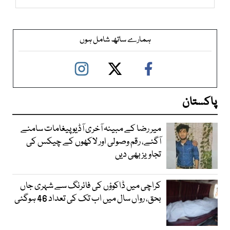
ہمارے ساتھ شامل ہوں
پاکستان
میر رضا کے مبینہ آخری آڈیو پیغامات سامنے
آگئے، رقم وصولی اور لاکھوں کے چیکس کی
تجاویز بھی دیں
کراچی میں ڈاکوؤں کی فائرنگ سے شہری جاں
بحق، رواں سال میں اب تک کی تعداد 46 ہوگئی