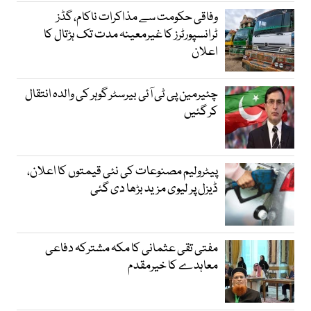
وفاقی حکومت سے مذاکرات ناکام، گڈز
ٹرانسپورٹرز کا غیرمعینہ مدت تک ہڑتال کا
اعلان
چئیرمین پی ٹی آئی بیرسٹر گوہر کی والدہ انتقال
کر گئیں
پیٹرولیم مصنوعات کی نئی قیمتوں کا اعلان،
ڈیزل پر لیوی مزید بڑھا دی گئی
مفتی تقی عثمانی کا مکہ مشترکہ دفاعی
معاہدے کا خیرمقدم