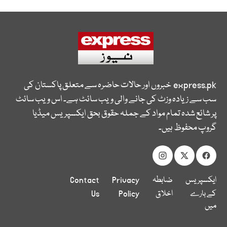
express.pk
خبروں اور حالات حاضرہ سے متعلق پاکستان کی
سب سے زیادہ وزٹ کی جانے والی ویب سائٹ ہے۔ اس ویب سائٹ
پر شائع شدہ تمام مواد کے جملہ حقوق بحق ایکسپریس میڈیا
گروپ محفوظ ہیں۔
ایکسپریس
ضابطہ
Privacy
Contact
کے بارے
اخلاق
Policy
Us
میں