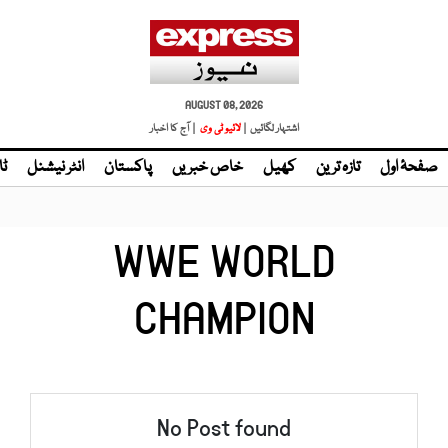
AUGUST 08, 2026
اشتہار لگائیں |
لائیو ٹی وی
| آج کا اخبار
صفحۂ اول
تازہ ترین
کھیل
خاص خبریں
پاکستان
انٹر نیشنل
ٹا
WWE WORLD
CHAMPION
No Post found