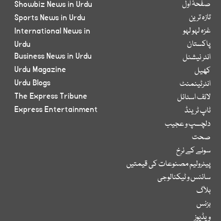
صفحۂ اول
Showbiz News in Urdu
تازہ ترین
Sports News in Urdu
غزہ لہو لہو
International News in
پاکستان
Urdu
Business News in Urdu
انٹر نیشنل
Urdu Magazine
کھیل
Urdu Blogs
انٹرٹینمنٹ
The Express Tribune
لائف اسٹائل
Express Entertainment
ٹاپ ٹرینڈ
دلچسپ و عجیب
صحت
سونے کے نرخ
پیٹرولیم مصنوعات کی قیمتیں
سائنس و ٹیکنالوجی
بلاگ
بزنس
ویڈیوز