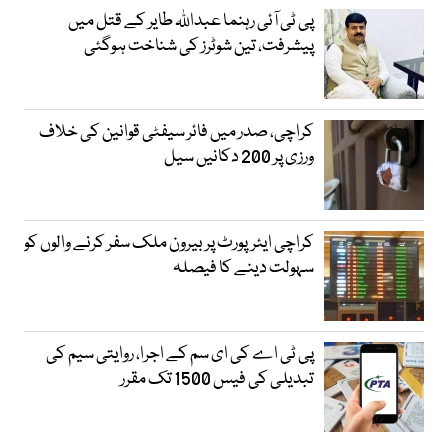
پی ٹی آئی رہنما عبداللہ طایر کے قتل میں
پیشرفت، تین شوٹرز کی شناخت ہوگئی
کراچی، صدر میں فائر سیفٹی قوانین کی خلاف
ورزی پر 200 دکانیں سیل
کراچی ایئرپورٹ پر بیرون ملک سفر کرنے والوں کو
سہولت دینے کا فیصلہ
پی ٹی اے کی ای سم کے اجرا، روایتی سیم کی
تبدیلی کی فیس 1500 تک مقرر