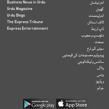
Business News in Urdu
انٹر نیشنل
Urdu Magazine
کھیل
Urdu Blogs
انٹرٹینمنٹ
The Express Tribune
لائف اسٹائل
Express Entertainment
ٹاپ ٹرینڈ
دلچسپ و عجیب
صحت
سونے کے نرخ
پیٹرولیم مصنوعات کی قیمتیں
سائنس و ٹیکنالوجی
بلاگ
بزنس
ویڈیوز
جرائم