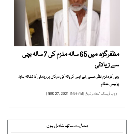
مظفرگڑھ میں 65 سالہ ملزم کی 7 سالہ بچی
سے زیادتی
بچی کو ملزم نظر حسین نے اپنی کریانہ کی دوکان پر زیادتی کا نشانہ بنایا،
پولیس حکام
ویب ڈیسک
/
عامر شیخ
| AUG 27, 2021 11:50 AM |
ہمارے ساتھ شامل ہوں