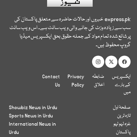
express.pk
خبروں اور حالات حاضرہ سے متعلق پاکستان کی
سب سے زیادہ وزٹ کی جانے والی ویب سائٹ ہے۔ اس ویب سائٹ
پر شائع شدہ تمام مواد کے جملہ حقوق بحق ایکسپریس میڈیا
گروپ محفوظ ہیں۔
ایکسپریس
ضابطہ
Privacy
Contact
کے بارے
اخلاق
Policy
Us
میں
صفحۂ اول
Showbiz News in Urdu
تازہ ترین
Sports News in Urdu
غزہ لہو لہو
International News in
پاکستان
Urdu