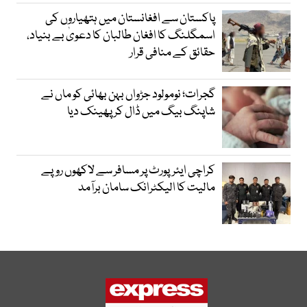
پاکستان سے افغانستان میں ہتھیاروں کی
اسمگلنگ کا افغان طالبان کا دعویٰ بے بنیاد،
حقائق کے منافی قرار
گجرات؛ نومولود جڑواں بہن بھائی کو ماں نے
شاپنگ بیگ میں ڈال کر پھینک دیا
کراچی ایئرپورٹ پر مسافر سے لاکھوں روپے
مالیت کا الیکٹرانک سامان برآمد