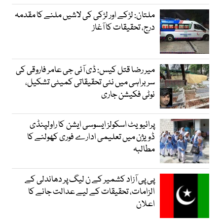
ملتان: لڑکے اور لڑکی کی لاشیں ملنے کا مقدمہ
درج، تحقیقات کا آغاز
میر رضا قتل کیس: ڈی آئی جی عامر فاروقی کی
سربراہی میں نئی تحقیقاتی کمیٹی تشکیل،
نوٹی فکیشن جاری
پرائیویٹ اسکولز ایسوسی ایشن کا راولپنڈی
ڈویژن میں تعلیمی ادارے فوری کھولنے کا
مطالبہ
پی پی آزاد کشمیر کے ن لیگ پر دھاندلی کے
الزامات، تحقیقات کے لیے عدالت جانے کا
اعلان