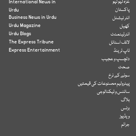
غزہ لہو لہو
International News in
پاکستان
Urdu
Business News in Urdu
انٹر نیشنل
Urdu Magazine
کھیل
Urdu Blogs
انٹرٹینمنٹ
The Express Tribune
لائف اسٹائل
Express Entertainment
ٹاپ ٹرینڈ
دلچسپ و عجیب
صحت
سونے کے نرخ
پیٹرولیم مصنوعات کی قیمتیں
سائنس و ٹیکنالوجی
بلاگ
بزنس
ویڈیوز
جرائم