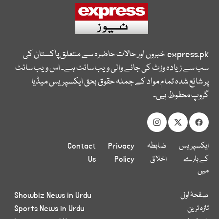
express.pk
خبروں اور حالات حاضرہ سے متعلق پاکستان کی
سب سے زیادہ وزٹ کی جانے والی ویب سائٹ ہے۔ اس ویب سائٹ
پر شائع شدہ تمام مواد کے جملہ حقوق بحق ایکسپریس میڈیا
گروپ محفوظ ہیں۔
ایکسپریس
ضابطہ
Privacy
Contact
کے بارے
اخلاق
Policy
Us
میں
صفحۂ اول
Showbiz News in Urdu
تازہ ترین
Sports News in Urdu