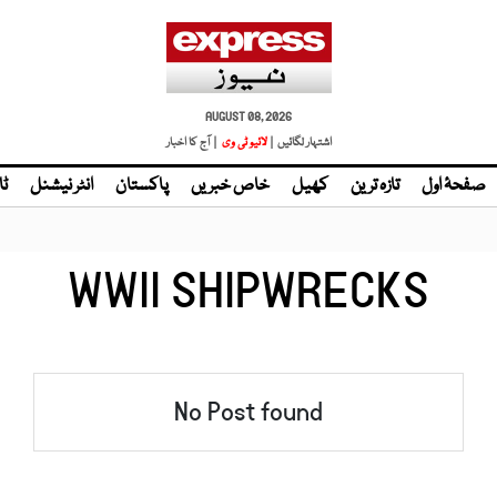
AUGUST 08, 2026
اشتہار لگائیں |
لائیو ٹی وی
| آج کا اخبار
صفحۂ اول
تازہ ترین
کھیل
خاص خبریں
پاکستان
انٹر نیشنل
ٹا
WWII SHIPWRECKS
No Post found