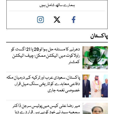
ہمارے ساتھ شامل ہوں
پاکستان
دھرنے کا مسئلہ حل ہوا تو 20 یا 21 اگست کو
راولاکوٹ میں الیکشن ممکن: چیف الیکشن
کمشنر
پاکستان، سعودی عرب اور ترکیہ کے درمیان مکہ
دفاعی معاہدے کو تاریخی سنگ میل قرار،
خصوصی نغمہ جاری
میر رضا علی کیس میں پولیس سرجن ڈاکٹر
سمعیہ سید نے خود کو بے بس قرار دے دیا