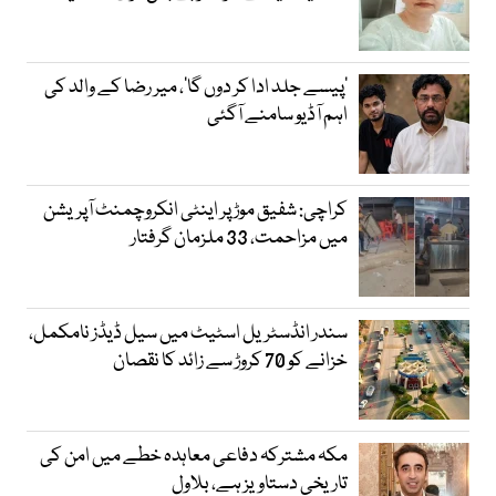
’پیسے جلد ادا کر دوں گا‘، میر رضا کے والد کی
اہم آڈیو سامنے آگئی
کراچی: شفیق موڑ پر اینٹی انکروچمنٹ آپریشن
میں مزاحمت، 33 ملزمان گرفتار
سندر انڈسٹریل اسٹیٹ میں سیل ڈیڈز نامکمل،
خزانے کو 70 کروڑ سے زائد کا نقصان
مکہ مشترکہ دفاعی معاہدہ خطے میں امن کی
تاریخی دستاویز ہے، بلاول