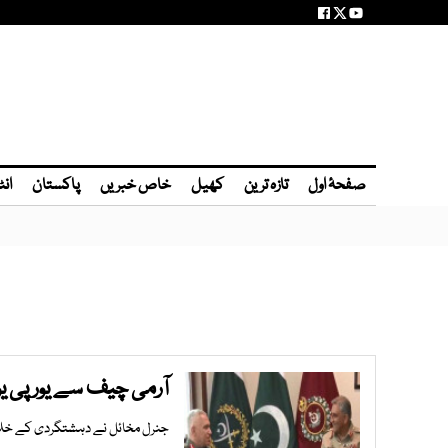
صفحۂ اول
تازہ ترین
کھیل
خاص خبریں
پاکستان
انٹ
آرمی چیف سے یورپی ی
جنرل مخائل نے دہشتگردی کے خلاف