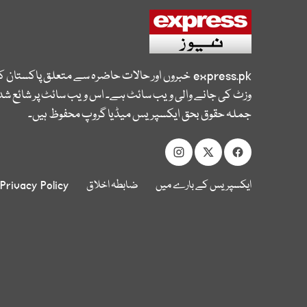
express.pk
خبروں اور حالات حاضرہ سے متعلق پاکستان 
وزٹ کی جانے والی ویب سائٹ ہے۔ اس ویب سائٹ پر شائع شدہ
جملہ حقوق بحق ایکسپریس میڈیا گروپ محفوظ ہیں۔
ایکسپریس کے بارے میں
ضابطہ اخلاق
Privacy Policy