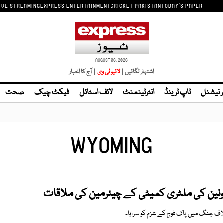
IVE STREAMING
EXPRESS ENTERTAINMENT
CRICKET PAKISTAN
TODAY'S PAPER
AUGUST 06, 2026
اشتہار لگائیں |
| آج کا اخبار
ر نیشنل
ٹاپ ٹرینڈ
انٹرٹینمنٹ
لائف اسٹائل
فیکٹ چیک
صحت
WYOMING
ونین کی ملٹری کمیٹی کے چیئرمین کی ملاقات
 جنگ میں پاک فوج کے عزم کو سراہا۔