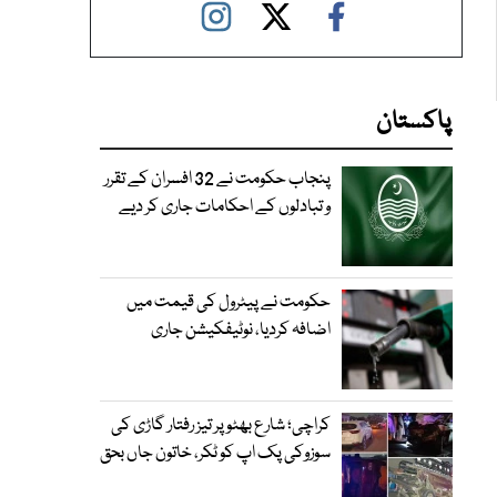
پاکستان
پنجاب حکومت نے 32 افسران کے تقرر
و تبادلوں کے احکامات جاری کر دیے
حکومت نے پیٹرول کی قیمت میں
اضافہ کردیا، نوٹیفکیشن جاری
کراچی؛ شارع بھٹو پر تیز رفتار گاڑی کی
سوزوکی پک اپ کو ٹکر، خاتون جاں بحق