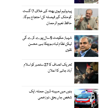
پیٹرولیم لیوی بھتہ کے خلاف 7 اگست
کو ملک گیر فیصلہ کن احتجاج ہوگا،
حافظ نعیم الرحمان
شہباز حکومت 5 سال پورے کرے گی
لیکن نظام تباہ ہوچکا ہے، محسن
نقوی
تحریک انصاف کا 27 ستمبر کو اسلام
آباد جانے کا اعلان
بنوں میں مبینہ ڈرون حملہ، ایک
شخص جاں بحق، دو زخمی