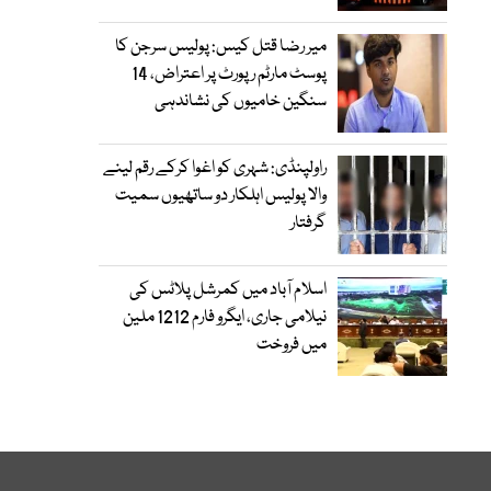
میر رضا قتل کیس: پولیس سرجن کا
پوسٹ مارٹم رپورٹ پر اعتراض، 14
سنگین خامیوں کی نشاندہی
راولپنڈی: شہری کو اغوا کرکے رقم لینے
والا پولیس اہلکار دو ساتھیوں سمیت
گرفتار
اسلام آباد میں کمرشل پلاٹس کی
نیلامی جاری، ایگرو فارم 1212 ملین
میں فروخت