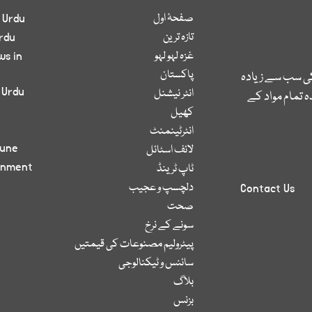
صفحۂ اول
 Urdu
تازہ ترین
rdu
غزہ لہو لہو
ws in
پاکستان
کی سب سے زیادہ
 Urdu
انٹر نیشنل
 تمام مواد کے
کھیل
انٹرٹینمنٹ
bune
لائف اسٹائل
inment
ٹاپ ٹرینڈ
دلچسپ و عجیب
Contact Us
صحت
سونے کے نرخ
پیٹرولیم مصنوعات کی قیمتیں
سائنس و ٹیکنالوجی
بلاگ
بزنس