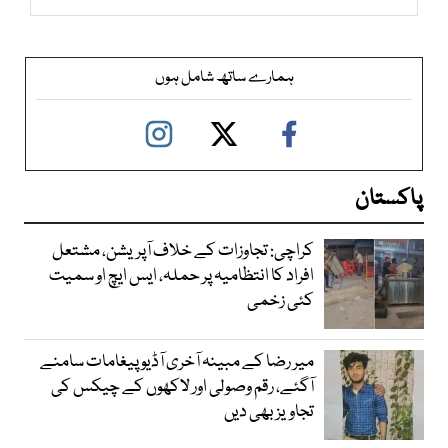
ہمارے ساتھ شامل ہوں
پاکستان
کراچی: تجاوزات کے خلاف آپریشن، مشتعل
افراد کا انتظامیہ پر حملہ، ایس ایچ او سمیت
کئی زخمی
میر رضا کے مبینہ آخری آڈیو پیغامات سامنے
آگئے، رقم وصولی اور لاکھوں کے چیکس کی
تجاویز بھی دیں