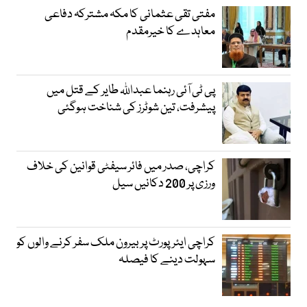
مفتی تقی عثمانی کا مکہ مشترکہ دفاعی
معاہدے کا خیرمقدم
پی ٹی آئی رہنما عبداللہ طایر کے قتل میں
پیشرفت، تین شوٹرز کی شناخت ہوگئی
کراچی، صدر میں فائر سیفٹی قوانین کی خلاف
ورزی پر 200 دکانیں سیل
کراچی ایئرپورٹ پر بیرون ملک سفر کرنے والوں کو
سہولت دینے کا فیصلہ