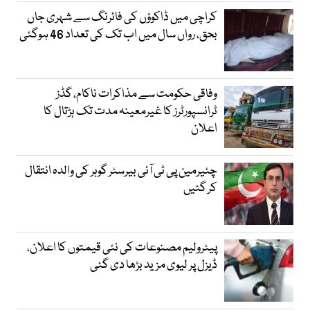
کراچی میں ڈاکوؤں کی فائرنگ سے شہری جاں
بحق، رواں سال میں اب تک کی تعداد 46 ہوگئی
وفاقی حکومت سے مذاکرات ناکام، گڈز
ٹرانسپورٹرز کا غیرمعینہ مدت تک ہڑتال کا
اعلان
چئیرمین پی ٹی آئی بیرسٹر گوہر کی والدہ انتقال
کر گئیں
پیٹرولیم مصنوعات کی نئی قیمتوں کا اعلان،
ڈیزل پر لیوی مزید بڑھا دی گئی