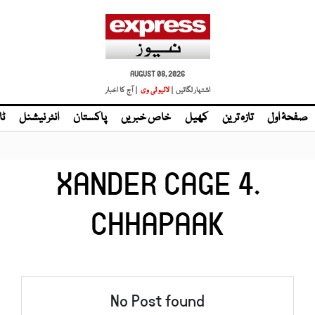
AUGUST 08, 2026
اشتہار لگائیں |
لائیو ٹی وی
| آج کا اخبار
صفحۂ اول
تازہ ترین
کھیل
خاص خبریں
پاکستان
انٹر نیشنل
ٹا
XANDER CAGE 4.
CHHAPAAK
No Post found