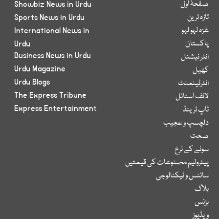
صفحۂ اول
Showbiz News in Urdu
تازہ ترین
Sports News in Urdu
غزہ لہو لہو
International News in
پاکستان
Urdu
Business News in Urdu
انٹر نیشنل
Urdu Magazine
کھیل
Urdu Blogs
انٹرٹینمنٹ
The Express Tribune
لائف اسٹائل
Express Entertainment
ٹاپ ٹرینڈ
دلچسپ و عجیب
صحت
سونے کے نرخ
پیٹرولیم مصنوعات کی قیمتیں
سائنس و ٹیکنالوجی
بلاگ
بزنس
ویڈیوز