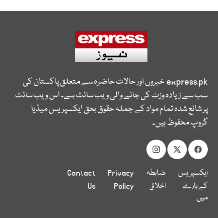
express.pk
خبروں اور حالات حاضرہ سے متعلق پاکستان کی
سب سے زیادہ وزٹ کی جانے والی ویب سائٹ ہے۔ اس ویب سائٹ
پر شائع شدہ تمام مواد کے جملہ حقوق بحق ایکسپریس میڈیا
گروپ محفوظ ہیں۔
ایکسپریس
ضابطہ
Privacy
Contact
کے بارے
اخلاق
Policy
Us
میں