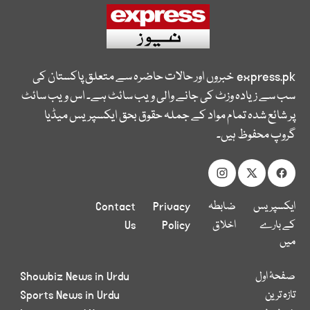
express.pk
خبروں اور حالات حاضرہ سے متعلق پاکستان کی
سب سے زیادہ وزٹ کی جانے والی ویب سائٹ ہے۔ اس ویب سائٹ
پر شائع شدہ تمام مواد کے جملہ حقوق بحق ایکسپریس میڈیا
گروپ محفوظ ہیں۔
ایکسپریس
ضابطہ
Privacy
Contact
کے بارے
اخلاق
Policy
Us
میں
صفحۂ اول
Showbiz News in Urdu
تازہ ترین
Sports News in Urdu