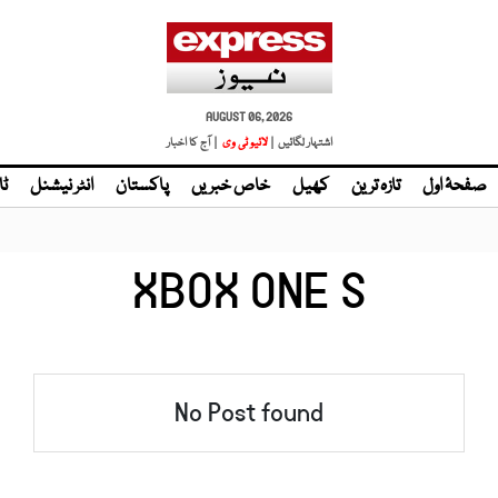
AUGUST 06, 2026
اشتہار لگائیں |
لائیو ٹی وی
| آج کا اخبار
صفحۂ اول
تازہ ترین
کھیل
خاص خبریں
پاکستان
انٹر نیشنل
ٹا
XBOX ONE S
No Post found