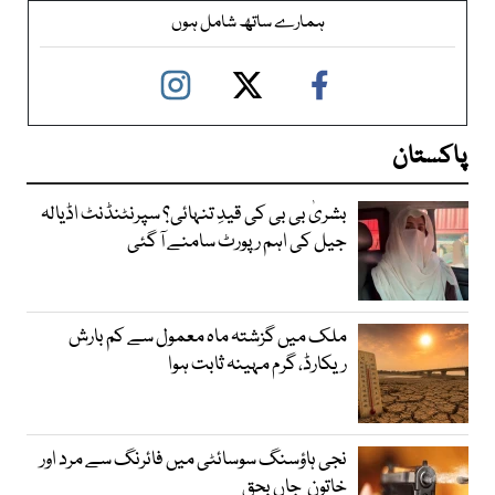
ہمارے ساتھ شامل ہوں
پاکستان
بشریٰ بی بی کی قیدِ تنہائی؟ سپرنٹنڈنٹ اڈیالہ
جیل کی اہم رپورٹ سامنے آ گئی
ملک میں گزشتہ ماہ معمول سے کم بارش
ریکارڈ، گرم مہینہ ثابت ہوا
نجی ہاؤسنگ سوسائٹی میں فائرنگ سے مرد اور
خاتون جاں بحق