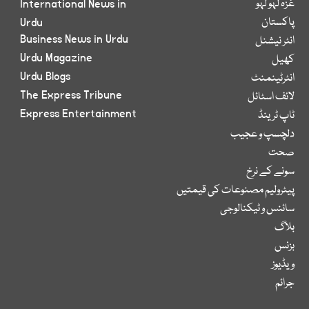
غزہ لہو لہو
International News in
پاکستان
Urdu
Business News in Urdu
انٹر نیشنل
Urdu Magazine
کھیل
Urdu Blogs
انٹرٹینمنٹ
The Express Tribune
لائف اسٹائل
Express Entertainment
ٹاپ ٹرینڈ
دلچسپ و عجیب
صحت
سونے کے نرخ
پیٹرولیم مصنوعات کی قیمتیں
سائنس و ٹیکنالوجی
بلاگ
بزنس
ویڈیوز
جرائم