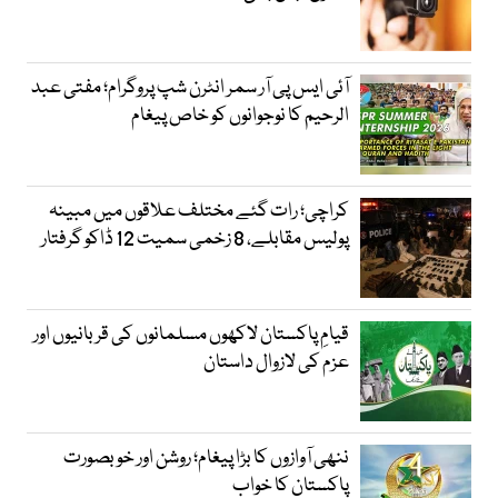
آئی ایس پی آر سمر انٹرن شپ پروگرام؛ مفتی عبد
الرحیم کا نوجوانوں کو خاص پیغام
کراچی؛ رات گئے مختلف علاقوں میں مبینہ
پولیس مقابلے، 8 زخمی سمیت 12 ڈاکو گرفتار
قیامِ پاکستان لاکھوں مسلمانوں کی قربانیوں اور
عزم کی لازوال داستان
ننھی آوازوں کا بڑا پیغام؛ روشن اور خوبصورت
پاکستان کا خواب