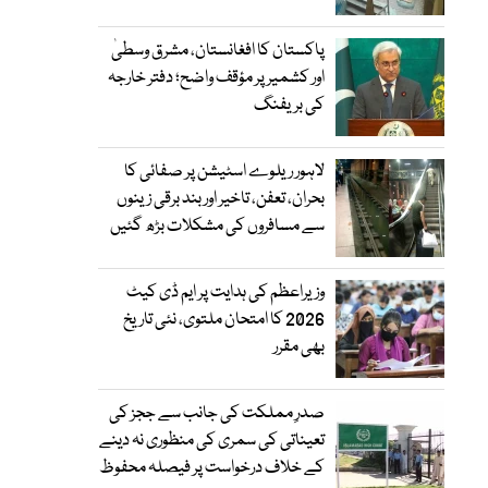
پاکستان کا افغانستان، مشرق وسطیٰ
اور کشمیر پر مؤقف واضح؛ دفتر خارجہ
کی بریفنگ
لاہور ریلوے اسٹیشن پر صفائی کا
بحران، تعفن، تاخیر اور بند برقی زینوں
سے مسافروں کی مشکلات بڑھ گئیں
وزیراعظم کی ہدایت پر ایم ڈی کیٹ
2026 کا امتحان ملتوی، نئی تاریخ
بھی مقرر
صدرِ مملکت کی جانب سے ججز کی
تعیناتی کی سمری کی منظوری نہ دینے
کے خلاف درخواست پر فیصلہ محفوظ