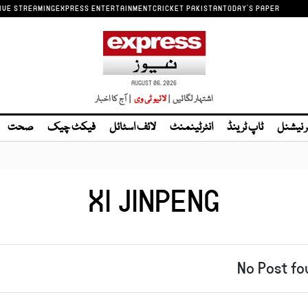
IVE STREAMING
EXPRESS ENTERTAINMENT
CRICKET PAKISTAN
TODAY'S PAPER
AUGUST 06, 2026
اشتہار لگائیں |
| آج کا اخبار
ر نیشنل
ٹاپ ٹرینڈ
انٹرٹینمنٹ
لائف اسٹائل
فیکٹ چیک
صحت
XI JINPENG
No Post fo