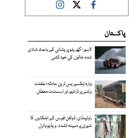
پاکستان
لاہور؛ گھریلو پریشانی کے باعث شادی
شدہ خاتون کی خودکشی
ہزارہ ایکسپریس ٹرین حادثہ؛ غفلت
برتنے پر ڈرائیور اور اسسٹنٹ معطل
راولپنڈی: ڈولفن فورس کے اہلکاروں کا
شہری پر مبینہ تشدد، ویڈیو وائرل