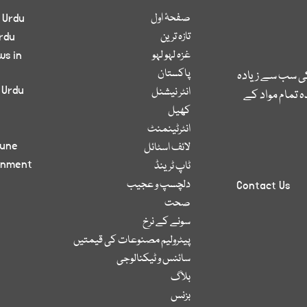
صفحۂ اول
 Urdu
تازہ ترین
rdu
غزہ لہو لہو
ws in
پاکستان
کی سب سے زیادہ
 Urdu
انٹر نیشنل
 تمام مواد کے
کھیل
انٹرٹینمنٹ
bune
لائف اسٹائل
inment
ٹاپ ٹرینڈ
دلچسپ و عجیب
Contact Us
صحت
سونے کے نرخ
پیٹرولیم مصنوعات کی قیمتیں
سائنس و ٹیکنالوجی
بلاگ
بزنس