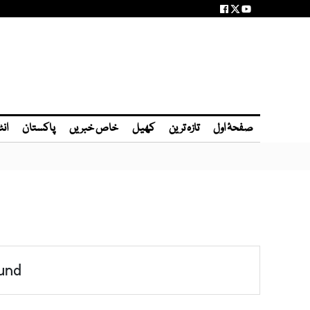
صفحۂ اول
تازہ ترین
کھیل
خاص خبریں
پاکستان
انٹ
und