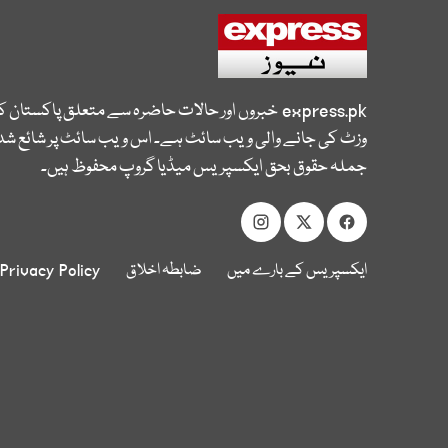
express.pk
خبروں اور حالات حاضرہ سے متعلق پاکستان 
وزٹ کی جانے والی ویب سائٹ ہے۔ اس ویب سائٹ پر شائع شدہ
جملہ حقوق بحق ایکسپریس میڈیا گروپ محفوظ ہیں۔
ایکسپریس کے بارے میں
ضابطہ اخلاق
Privacy Policy