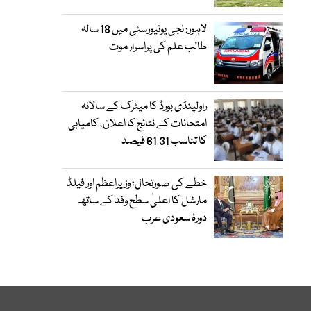
لاہور: نجی یونیورسٹی میں 18 سالہ
طالب علم کی پراسرار موت
راولپنڈی بورڈ کا میٹرک کے سالانہ
امتحانات کے نتائج کا اعلان، کامیابی
کا تناسب 61.31 فیصد
خطے کی صورتحال؛ وزیراعظم اور فیلڈ
مارشل کا اعلیٰ سطح وفد کے ساتھ
دورۂ سعودی عرب