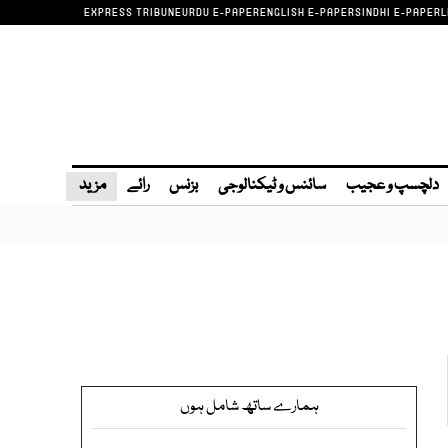
EXPRESS TRIBUNE
URDU E-PAPER
ENGLISH E-PAPER
SINDHI E-PAPER
L
دلچسپ و عجیب
سائنس و ٹیکنالوجی
بزنس
رائے
مزید
ہمارے ساتھ شامل ہوں