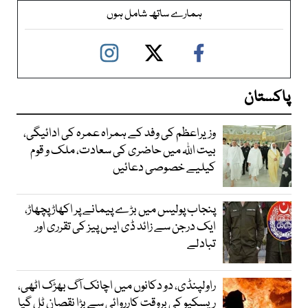
ہمارے ساتھ شامل ہوں
پاکستان
وزیراعظم کی وفد کے ہمراہ عمرہ کی ادائیگی،
بیت اللہ میں حاضری کی سعادت، ملک و قوم
کیلیے خصوصی دعائیں
پنجاب پولیس میں بڑے پیمانے پر اکھاڑ پچھاڑ،
ایک درجن سے زائد ڈی ایس پیز کی تقرری اور
تبادلے
راولپنڈی، دو دکانوں میں اچانک آگ بھڑک اٹھی،
ریسکیو کی بروقت کارروائی سے بڑا نقصان ٹل گیا