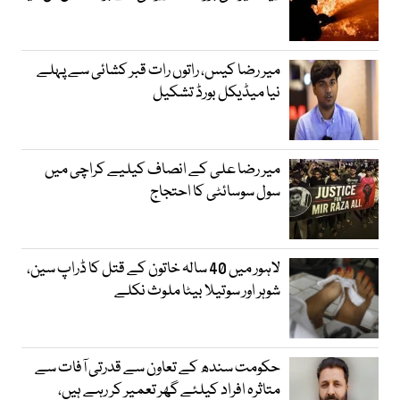
میر رضا کیس، راتوں رات قبر کشائی سے پہلے
نیا میڈیکل بورڈ تشکیل
میر رضا علی کے انصاف کیلیے کراچی میں
سول سوسائٹی کا احتجاج
لاہور میں 40 سالہ خاتون کے قتل کا ڈراپ سین،
شوہر اور سوتیلا بیٹا ملوث نکلے
حکومت سندھ کے تعاون سے قدرتی آفات سے
متاثرہ افراد کیلئے گھر تعمیر کر رہے ہیں،