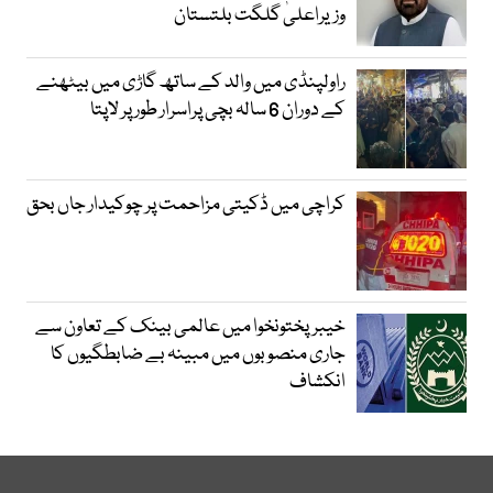
وزیراعلیٰ گلگت بلتستان
راولپنڈی میں والد کے ساتھ گاڑی میں بیٹھنے
کے دوران 6 سالہ بچی پراسرار طور پر لاپتا
کراچی میں ڈکیتی مزاحمت پر چوکیدار جاں بحق
خیبرپختونخوا میں عالمی بینک کے تعاون سے
جاری منصوبوں میں مبینہ بے ضابطگیوں کا
انکشاف