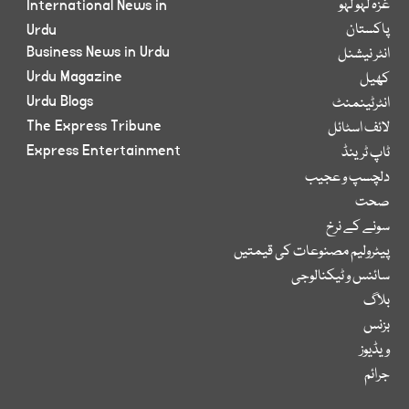
غزہ لہو لہو
International News in
پاکستان
Urdu
Business News in Urdu
انٹر نیشنل
Urdu Magazine
کھیل
Urdu Blogs
انٹرٹینمنٹ
The Express Tribune
لائف اسٹائل
Express Entertainment
ٹاپ ٹرینڈ
دلچسپ و عجیب
صحت
سونے کے نرخ
پیٹرولیم مصنوعات کی قیمتیں
سائنس و ٹیکنالوجی
بلاگ
بزنس
ویڈیوز
جرائم