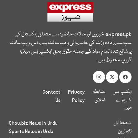
express.pk
خبروں اور حالات حاضرہ سے متعلق پاکستان کی
سب سے زیادہ وزٹ کی جانے والی ویب سائٹ ہے۔ اس ویب سائٹ
پر شائع شدہ تمام مواد کے جملہ حقوق بحق ایکسپریس میڈیا
گروپ محفوظ ہیں۔
ایکسپریس
ضابطہ
Privacy
Contact
کے بارے
اخلاق
Policy
Us
میں
صفحۂ اول
Showbiz News in Urdu
تازہ ترین
Sports News in Urdu