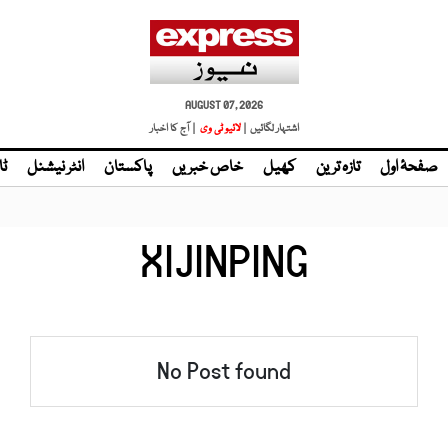
AUGUST 07, 2026
اشتہار لگائیں |
لائیو ٹی وی
| آج کا اخبار
صفحۂ اول
تازہ ترین
کھیل
خاص خبریں
پاکستان
انٹر نیشنل
ٹا
XIJINPING
No Post found