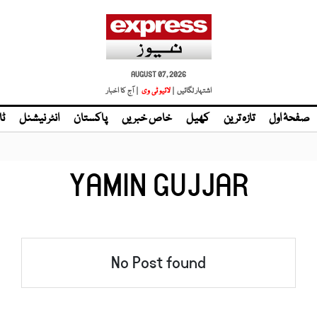
AUGUST 07, 2026
اشتہار لگائیں |
| آج کا اخبار
صفحۂ اول
تازہ ترین
کھیل
خاص خبریں
پاکستان
انٹر نیشنل
ٹا
YAMIN GUJJAR
No Post found