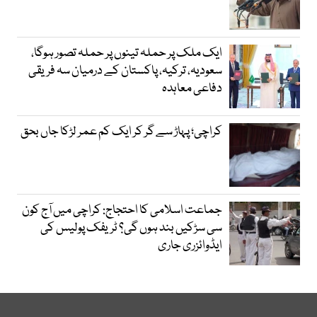
ایک ملک پر حملہ تینوں پر حملہ تصور ہوگا،
سعودیہ، ترکیہ، پاکستان کے درمیان سہ فریقی
دفاعی معاہدہ
کراچی؛ پہاڑ سے گر کر ایک کم عمر لڑکا جاں بحق
جماعت اسلامی کا احتجاج: کراچی میں آج کون
سی سڑکیں بند ہوں گی؟ ٹریفک پولیس کی
ایڈوائزری جاری