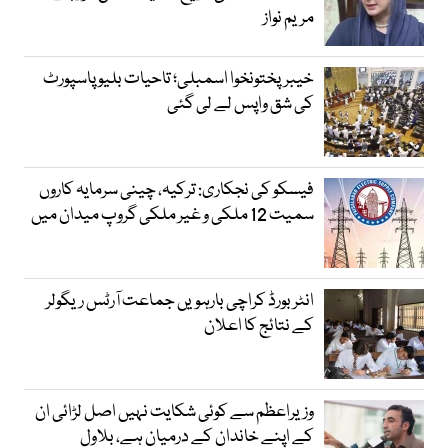
مریم نواز
خیبرپختونخوا اسمبلی؛ تاحیات بلیو پاسپورٹ
کی شق واپس لے لی گئی
فیسکو کی نجکاری: ترکیہ، چینی سرمایہ کاروں
سمیت 12 ملکی و غیر ملکی گروپ میدان میں
انٹر بورڈ کراچی بارہویں جماعت آرٹس ریگولر
کے نتائج کا اعلان
وزیراعظم سے کوئی شکایت نہیں اصل لڑائی ان
کے اپنے خاندان کے درمیان ہے، بلاول