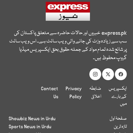
express.pk
خبروں اور حالات حاضرہ سے متعلق پاکستان کی
سب سے زیادہ وزٹ کی جانے والی ویب سائٹ ہے۔ اس ویب سائٹ
پر شائع شدہ تمام مواد کے جملہ حقوق بحق ایکسپریس میڈیا
گروپ محفوظ ہیں۔
ایکسپریس
ضابطہ
Privacy
Contact
کے بارے
اخلاق
Policy
Us
میں
صفحۂ اول
Showbiz News in Urdu
تازہ ترین
Sports News in Urdu