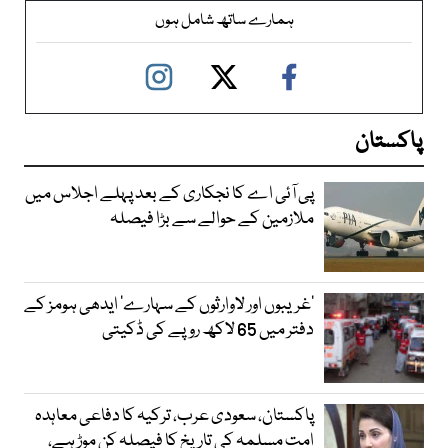
ہمارے ساتھ شامل ہوں
پاکستان
پی آئی اے کا نجکاری کے بعد پہلے اجلاس میں
ملازمین کے حوالے سے بڑا فیصلہ
’غریبوں اور لاوارثوں کے سہارے‘ ایدھی ہومز کے
دفتر میں 65 لاکھ روپے کی ڈکیتی
پاکستان، سعودی عرب، ترکیہ کا دفاعی معاہدہ
امت مسلمہ کی تاریخ کا فیصلہ کن موڑ ہے،