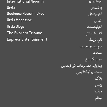
غزہ لہو لہو
International News in
پاکستان
Urdu
Business News in Urdu
انٹر نیشنل
Urdu Magazine
کھیل
Urdu Blogs
انٹرٹینمنٹ
The Express Tribune
لائف اسٹائل
Express Entertainment
ٹاپ ٹرینڈ
دلچسپ و عجیب
صحت
سونے کے نرخ
پیٹرولیم مصنوعات کی قیمتیں
سائنس و ٹیکنالوجی
بلاگ
بزنس
ویڈیوز
جرائم