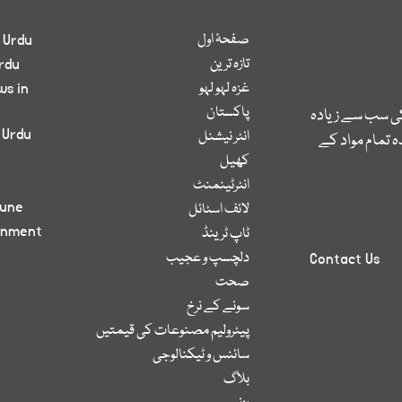
صفحۂ اول
 Urdu
تازہ ترین
rdu
غزہ لہو لہو
ws in
پاکستان
کی سب سے زیادہ
 Urdu
انٹر نیشنل
 تمام مواد کے
کھیل
انٹرٹینمنٹ
bune
لائف اسٹائل
inment
ٹاپ ٹرینڈ
دلچسپ و عجیب
Contact Us
صحت
سونے کے نرخ
پیٹرولیم مصنوعات کی قیمتیں
سائنس و ٹیکنالوجی
بلاگ