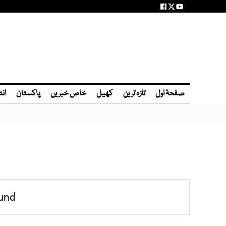
صفحۂ اول
تازہ ترین
کھیل
خاص خبریں
پاکستان
انٹ
und