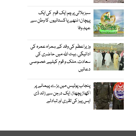
سبز ہلالی پرچم ایک قوم کی ایک
پہچان؛ ننھے پاکستانیوں کا وطن سے
عہدِ وفا
وزیراعظم کی وفد کے ہمراہ عمرہ کی
ادائیگی، بیت اللہ میں حاضری کی
سعادت، ملک و قوم کیلیے خصوصی
دعائیں
پنجاب پولیس میں بڑے پیمانے پر
اکھاڑ پچھاڑ، ایک درجن سے زائد ڈی
ایس پیز کی تقرری اور تبادلے