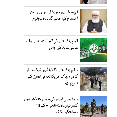
آج ملک بھر میں شاہراہوں پر پرامن
احتجاج کیا جائے گا، لیاقت بلوچ
قیامِ پاکستان کی لازوال داستان، ایک
عینی شاہد کی زبانی
سفیرِ پاکستان کا کیلڈرون ٹیکسٹائلز
کا دورہ، پاک امریکا تجارتی تعاون کے
فروغ پر زور
سیکیورٹی فورسز کی خیبر پختونخوا میں
کارروائیاں، فتنۃ الخوارج کے 10
دہشتگرد ہلاک