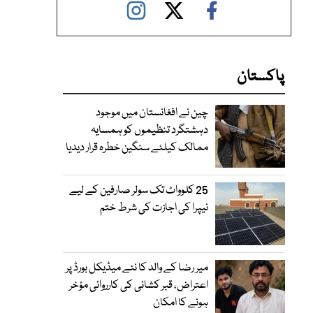
پاکستان
چین نے افغانستان میں موجود
دہشتگرد تنظیموں کو ہمسایہ
ممالک کیلئے سنگین خطرہ قرار دیدیا
25 کلوواٹ تک سولر صارفین کے لیے
نیپرا کی اجازت کی شرط ختم
میر رضا کے والد کا نئے میڈیکل بورڈ پر
اعتراض، قبر کشائی کی کارروائی مؤخر
ہونے کا امکان