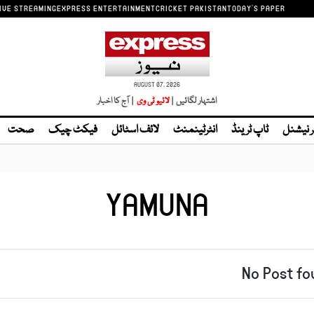
IVE STREAMING
EXPRESS ENTERTAINMENT
CRICKET PAKISTAN
TODAY'S PAPER
AUGUST 07, 2026
اشتہار لگائیں |
| آج کا اخبار
ر نیشنل
ٹاپ ٹرینڈ
انٹرٹینمنٹ
لائف اسٹائل
فیکٹ چیک
صحت
YAMUNA
No Post fo