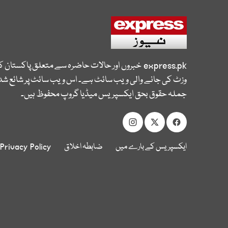
express.pk
خبروں اور حالات حاضرہ سے متعلق پاکستان 
وزٹ کی جانے والی ویب سائٹ ہے۔ اس ویب سائٹ پر شائع شدہ
جملہ حقوق بحق ایکسپریس میڈیا گروپ محفوظ ہیں۔
ایکسپریس کے بارے میں
ضابطہ اخلاق
Privacy Policy