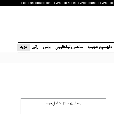
EXPRESS TRIBUNE
URDU E-PAPER
ENGLISH E-PAPER
SINDHI E-PAPER
L
دلچسپ و عجیب
سائنس و ٹیکنالوجی
بزنس
رائے
مزید
ہمارے ساتھ شامل ہوں