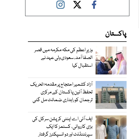
پاکستان
وزیرِ اعظم کی مکہ مکرمہ میں قصر
الصفا آمد، سعودی ولی عہد نے
استقبال کیا
آزاد کشمیر احتجاج پر مقدمہ؛ تحریک
تحفظ آئین پاکستان کے مرکزی
ترجمان کو راہداری ضمانت مل گئی
ایف آئی اے اینٹی کرپشن سرکل کی
بڑی کارروائی، کسٹمز کا ایک
سپرنٹنڈنٹ اور دو انسپکٹرز گرفتار