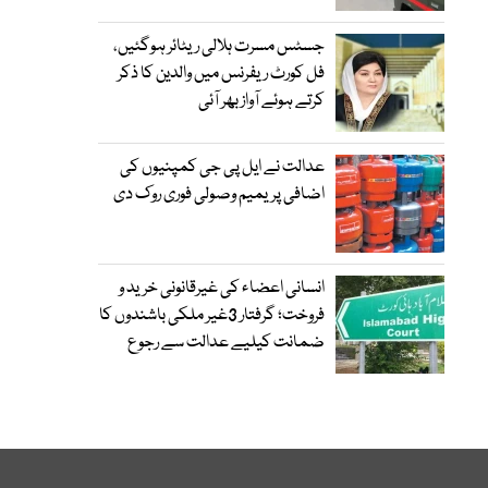
جسٹس مسرت ہلالی ریٹائر ہوگئیں،
فل کورٹ ریفرنس میں والدین کا ذکر
کرتے ہوئے آواز بھر آئی
عدالت نے ایل پی جی کمپنیوں کی
اضافی پریمیم وصولی فوری روک دی
انسانی اعضاء کی غیرقانونی خرید و
فروخت؛ گرفتار 3غیر ملکی باشندوں کا
ضمانت کیلیے عدالت سے رجوع