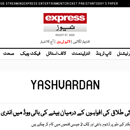
IVE STREAMING
EXPRESS ENTERTAINMENT
CRICKET PAKISTAN
TODAY'S PAPER
AUGUST 07, 2026
اشتہار لگائیں |
| آج کا اخبار
ر نیشنل
ٹاپ ٹرینڈ
انٹرٹینمنٹ
لائف اسٹائل
فیکٹ چیک
صحت
YASHVARDAN
ا کی طلاق کی افواہوں کے درمیان بیٹے کی بالی ووڈ میں انٹری
 باغی اور کِک 2 جیسی فلموں میں کام کر چکے ہیں