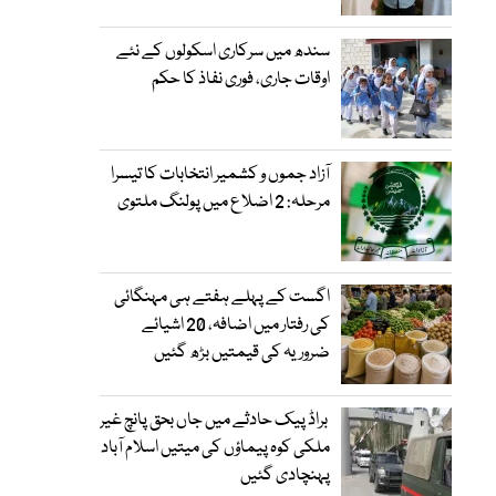
سندھ میں سرکاری اسکولوں کے نئے
اوقات جاری، فوری نفاذ کا حکم
آزاد جموں و کشمیر انتخابات کا تیسرا
مرحلہ: 2 اضلاع میں پولنگ ملتوی
اگست کے پہلے ہفتے ہی مہنگائی
کی رفتار میں اضافہ، 20 اشیائے
ضروریہ کی قیمتیں بڑھ گئیں
براڈ پیک حادثے میں جاں بحق پانچ غیر
ملکی کوہ پیماؤں کی میتیں اسلام آباد
پہنچادی گئیں