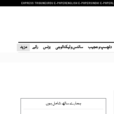
EXPRESS TRIBUNE
URDU E-PAPER
ENGLISH E-PAPER
SINDHI E-PAPER
L
دلچسپ و عجیب
سائنس و ٹیکنالوجی
بزنس
رائے
مزید
ہمارے ساتھ شامل ہوں