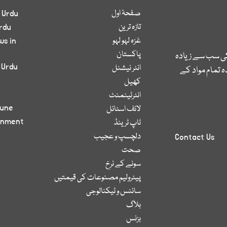
صفحۂ اول
 Urdu
تازہ ترین
rdu
غزہ لہو لہو
ws in
پاکستان
کی سب سے زیادہ
 Urdu
انٹر نیشنل
 تمام مواد کے
کھیل
انٹرٹینمنٹ
bune
لائف اسٹائل
inment
ٹاپ ٹرینڈ
دلچسپ و عجیب
Contact Us
صحت
سونے کے نرخ
پیٹرولیم مصنوعات کی قیمتیں
سائنس و ٹیکنالوجی
بلاگ
بزنس