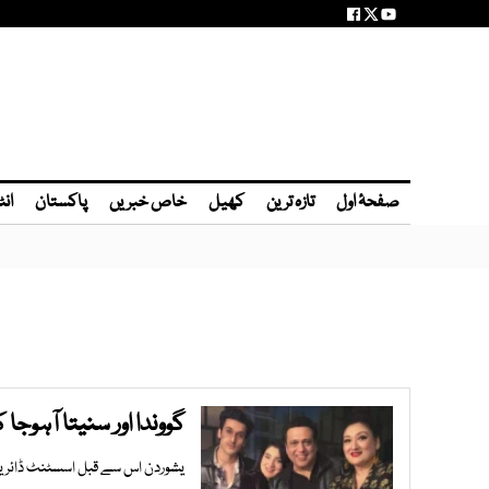
صفحۂ اول
تازہ ترین
کھیل
خاص خبریں
پاکستان
انٹ
گووندا اور سنیتا آہوج
یشوردن اس سے قبل اسسٹنٹ ڈائریکٹر کے طور پر ڈشوم،