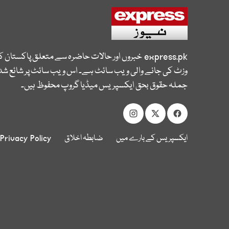
express.pk
خبروں اور حالات حاضرہ سے متعلق پاکستان 
وزٹ کی جانے والی ویب سائٹ ہے۔ اس ویب سائٹ پر شائع شدہ
جملہ حقوق بحق ایکسپریس میڈیا گروپ محفوظ ہیں۔
ایکسپریس کے بارے میں
ضابطہ اخلاق
Privacy Policy