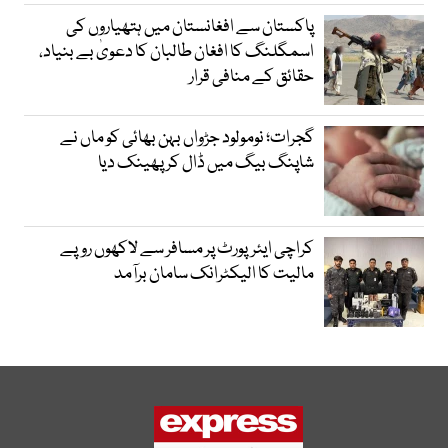
پاکستان سے افغانستان میں ہتھیاروں کی
اسمگلنگ کا افغان طالبان کا دعویٰ بے بنیاد،
حقائق کے منافی قرار
گجرات؛ نومولود جڑواں بہن بھائی کو ماں نے
شاپنگ بیگ میں ڈال کر پھینک دیا
کراچی ایئرپورٹ پر مسافر سے لاکھوں روپے
مالیت کا الیکٹرانک سامان برآمد