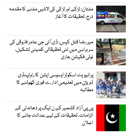
ملتان: لڑکے اور لڑکی کی لاشیں ملنے کا مقدمہ
درج، تحقیقات کا آغاز
میر رضا قتل کیس: ڈی آئی جی عامر فاروقی کی
سربراہی میں نئی تحقیقاتی کمیٹی تشکیل،
نوٹی فکیشن جاری
پرائیویٹ اسکولز ایسوسی ایشن کا راولپنڈی
ڈویژن میں تعلیمی ادارے فوری کھولنے کا
مطالبہ
پی پی آزاد کشمیر کے ن لیگ پر دھاندلی کے
الزامات، تحقیقات کے لیے عدالت جانے کا
اعلان