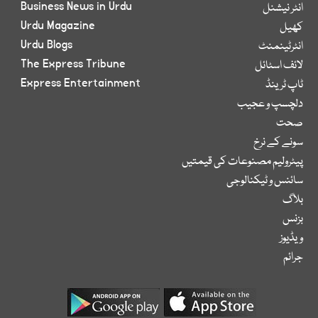
Business News in Urdu
انٹر نیشنل
Urdu Magazine
کھیل
Urdu Blogs
انٹرٹینمنٹ
The Express Tribune
لائف اسٹائل
Express Entertainment
ٹاپ ٹرینڈ
دلچسپ و عجیب
صحت
سونے کے نرخ
پیٹرولیم مصنوعات کی قیمتیں
سائنس و ٹیکنالوجی
بلاگ
بزنس
ویڈیوز
جرائم