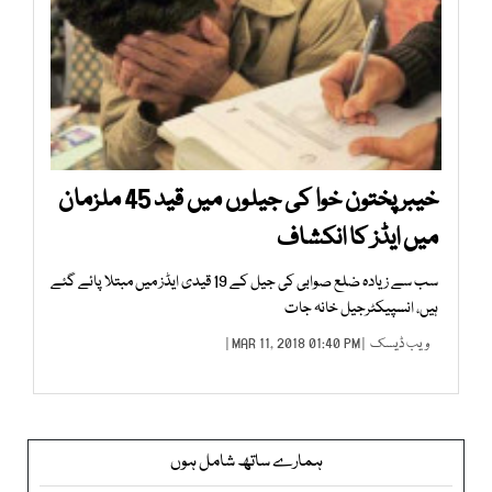
خیبرپختون خوا کی جیلوں میں قید 45 ملزمان
میں ایڈز کا انکشاف
سب سے زیادہ ضلع صوابی کی جیل کے 19 قیدی ایڈز میں مبتلا پائے گئے
ہیں، انسپیکٹرجیل خانہ جات
ویب ڈیسک
| MAR 11, 2018 01:40 PM |
ہمارے ساتھ شامل ہوں