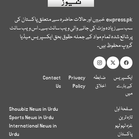
express.pk
خبروں اور حالات حاضرہ سے متعلق پاکستان کی
سب سے زیادہ وزٹ کی جانے والی ویب سائٹ ہے۔ اس ویب سائٹ
پر شائع شدہ تمام مواد کے جملہ حقوق بحق ایکسپریس میڈیا
گروپ محفوظ ہیں۔
ایکسپریس
ضابطہ
Privacy
Contact
کے بارے
اخلاق
Policy
Us
میں
صفحۂ اول
Showbiz News in Urdu
تازہ ترین
Sports News in Urdu
غزہ لہو لہو
International News in
پاکستان
Urdu