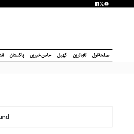
صفحۂ اول
تازہ ترین
کھیل
خاص خبریں
پاکستان
انٹ
und