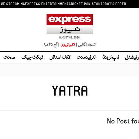
IVE STREAMING
EXPRESS ENTERTAINMENT
CRICKET PAKISTAN
TODAY'S PAPER
AUGUST 06, 2026
اشتہار لگائیں |
| آج کا اخبار
ر نیشنل
ٹاپ ٹرینڈ
انٹرٹینمنٹ
لائف اسٹائل
فیکٹ چیک
صحت
YATRA
No Post fo