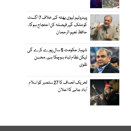
پیٹرولیم لیوی بھتہ کے خلاف 7 اگست
کو ملک گیر فیصلہ کن احتجاج ہوگا،
حافظ نعیم الرحمان
شہباز حکومت 5 سال پورے کرے گی
لیکن نظام تباہ ہوچکا ہے، محسن
نقوی
تحریک انصاف کا 27 ستمبر کو اسلام
آباد جانے کا اعلان