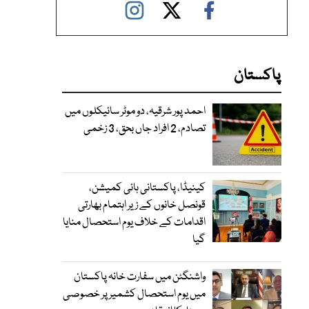
پاکستان
احمد پور شرقیہ، دو موٹر سائیکلوں میں
تصادم، 2 افراد جاں بحق، 3 زخمی
کینیڈا، پاکستانی ہائی کمیشن،
قونصل خانوں کے زیر اہتمام بھارتی
اقدامات کے خلاف یوم استحصال منایا
گیا
واشنگٹن میں سفارت خانہ پاکستان
میں یوم استحصال کشمیر پر خصوصی