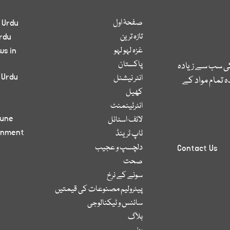
صفحۂ اول
 Urdu
تازہ ترین
rdu
غزہ لہو لہو
ws in
پاکستان
کی سب سے زیادہ
 Urdu
انٹر نیشنل
 تمام مواد کے
کھیل
انٹرٹینمنٹ
bune
لائف اسٹائل
inment
ٹاپ ٹرینڈ
دلچسپ و عجیب
Contact Us
صحت
سونے کے نرخ
پیٹرولیم مصنوعات کی قیمتیں
سائنس و ٹیکنالوجی
بلاگ