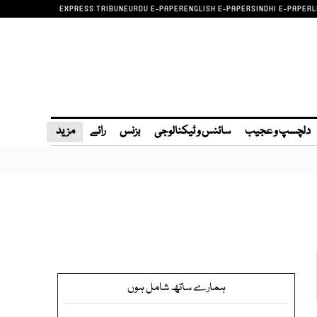
EXPRESS TRIBUNE
URDU E-PAPER
ENGLISH E-PAPER
SINDHI E-PAPER
L
دلچسپ و عجیب
سائنس و ٹیکنالوجی
بزنس
رائے
مزید
ہمارے ساتھ شامل ہوں