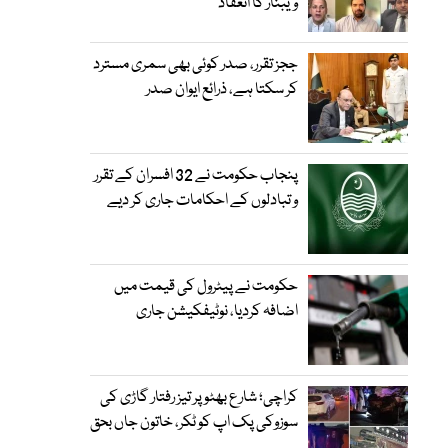
ویبنار کا انعقاد
ججز تقرر، صدر کوئی بھی سمری مسترد
کر سکتا ہے، ذرائع ایوان صدر
پنجاب حکومت نے 32 افسران کے تقرر
و تبادلوں کے احکامات جاری کر دیے
حکومت نے پیٹرول کی قیمت میں
اضافہ کردیا، نوٹیفکیشن جاری
کراچی؛ شارع بھٹو پر تیز رفتار گاڑی کی
سوزوکی پک اپ کو ٹکر، خاتون جاں بحق