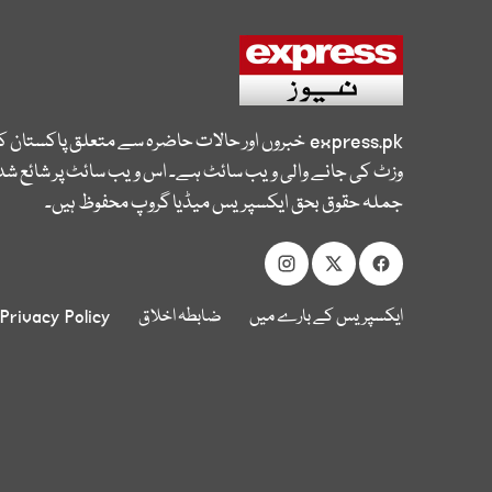
express.pk
خبروں اور حالات حاضرہ سے متعلق پاکستان 
وزٹ کی جانے والی ویب سائٹ ہے۔ اس ویب سائٹ پر شائع شدہ
جملہ حقوق بحق ایکسپریس میڈیا گروپ محفوظ ہیں۔
ایکسپریس کے بارے میں
ضابطہ اخلاق
Privacy Policy