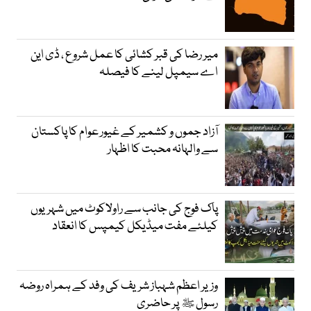
میر رضا کی قبر کشائی کا عمل شروع ، ڈی این
اے سیمپل لینے کا فیصلہ
آزاد جموں و کشمیر کے غیور عوام کا پاکستان
سے والہانہ محبت کا اظہار
پاک فوج کی جانب سے راولاکوٹ میں شہریوں
کیلئے مفت میڈیکل کیمپس کا انعقاد
وزیر اعظم شہباز شریف کی وفد کے ہمراہ روضہ
رسول ﷺ پر حاضری