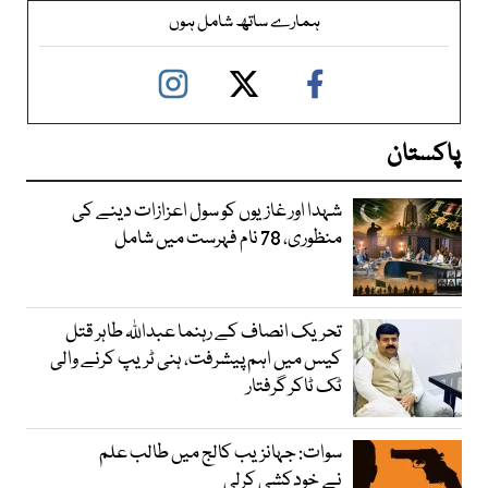
ہمارے ساتھ شامل ہوں
پاکستان
شہدا اور غازیوں کو سول اعزازات دینے کی
منظوری، 78 نام فہرست میں شامل
تحریک انصاف کے رہنما عبداللہ طاہر قتل
کیس میں اہم پیشرفت، ہنی ٹریپ کرنے والی
ٹک ٹاکر گرفتار
سوات: جہانزیب کالج میں طالب علم
نے خودکشی کرلی