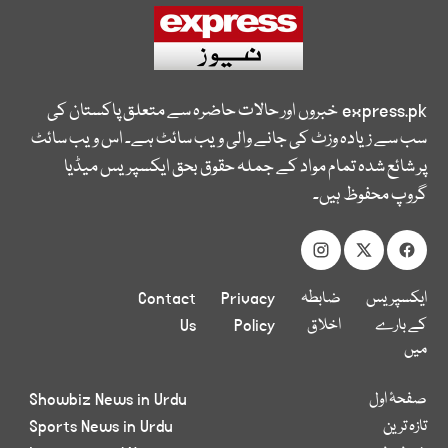
express.pk
خبروں اور حالات حاضرہ سے متعلق پاکستان کی
سب سے زیادہ وزٹ کی جانے والی ویب سائٹ ہے۔ اس ویب سائٹ
پر شائع شدہ تمام مواد کے جملہ حقوق بحق ایکسپریس میڈیا
گروپ محفوظ ہیں۔
ایکسپریس
ضابطہ
Privacy
Contact
کے بارے
اخلاق
Policy
Us
میں
صفحۂ اول
Showbiz News in Urdu
تازہ ترین
Sports News in Urdu