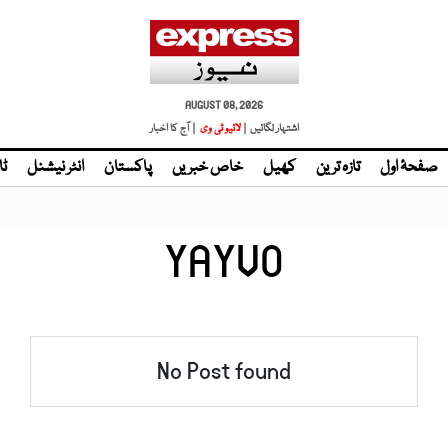
AUGUST 08, 2026
اشتہار لگائیں |
لائیو ٹی وی
| آج کا اخبار
صفحۂ اول
تازہ ترین
کھیل
خاص خبریں
پاکستان
انٹر نیشنل
ٹا
YAYVO
No Post found