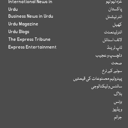
غزہ لہو لہو
International News in
پاکستان
Urdu
Business News in Urdu
انٹر نیشنل
Urdu Magazine
کھیل
Urdu Blogs
انٹرٹینمنٹ
The Express Tribune
لائف اسٹائل
Express Entertainment
ٹاپ ٹرینڈ
دلچسپ و عجیب
صحت
سونے کے نرخ
پیٹرولیم مصنوعات کی قیمتیں
سائنس و ٹیکنالوجی
بلاگ
بزنس
ویڈیوز
جرائم