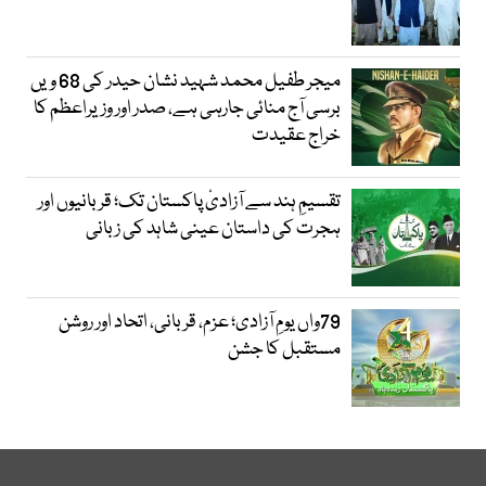
میجر طفیل محمد شہید نشان حیدر کی 68 ویں
برسی آج منائی جارہی ہے، صدر اور وزیراعظم کا
خراج عقیدت
تقسیمِ ہند سے آزادیٔ پاکستان تک؛ قربانیوں اور
ہجرت کی داستان عینی شاہد کی زبانی
79واں یومِ آزادی؛ عزم، قربانی، اتحاد اور روشن
مستقبل کا جشن